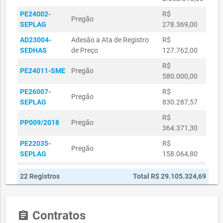
PE24002-
R$
Pregão
SEPLAG
278.369,00
AD23004-
Adesão a Ata de Registro
R$
SEDHAS
de Preço
127.762,00
R$
PE24011-SME
Pregão
580.000,00
PE26007-
R$
Pregão
SEPLAG
830.287,57
R$
PP009/2018
Pregão
364.371,30
PE22035-
R$
Pregão
SEPLAG
158.064,80
R$
PE054/2019
Pregão
22 Registros
Total R$ 29.105.324,69
905.371,44
R$
PE055/2019
Pregão
235.472,04
Contratos
assignment
PP004/2018
Pregão
R$ 42.740,30