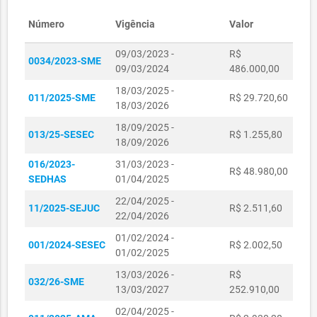
R$
Número
Vigência
Valor
PE24012-SME
Pregão
2.168.050,00
09/03/2023 -
R$
R$
0034/2023-SME
PE24009-SME
Pregão
09/03/2024
486.000,00
721.350,00
18/03/2025 -
R$
011/2025-SME
R$ 29.720,60
PE071/2018
Pregão
18/03/2026
336.574,10
18/09/2025 -
R$
013/25-SESEC
R$ 1.255,80
PE24013-SME
Pregão
18/09/2026
3.992.775,00
016/2023-
31/03/2023 -
R$
R$ 48.980,00
PP024/2018
Pregão
SEDHAS
01/04/2025
6.423.599,56
22/04/2025 -
137/2019-
R$
11/2025-SEJUC
R$ 2.511,60
Pregão
22/04/2026
SME
2.691.700,00
01/02/2024 -
R$
001/2024-SESEC
R$ 2.002,50
PE157/2018
Pregão
01/02/2025
3.578.470,00
13/03/2026 -
R$
PE24001-
R$
032/26-SME
Pregão
13/03/2027
252.910,00
SESEC
131.500,00
02/04/2025 -
PE25001-
R$