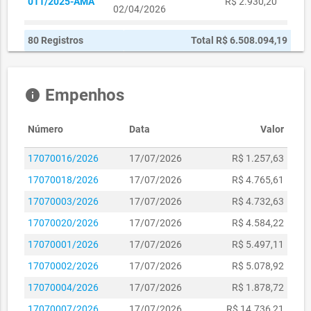
011/2025-AMA
R$ 2.930,20
Pregão
02/04/2026
SEDHAS
129.590,00
069/2023-
05/12/2023 -
R$
R$
PE22024-SME
Pregão
80 Registros
Total R$ 6.508.094,19
SEDHAS
05/12/2025
119.022,50
2.421.300,00
012/2025-
15/05/2025 -
PE192/2018
Pregão
R$ 30.541,80
R$ 8.790,60
SEPLAG
15/05/2026
Empenhos
info
03/02/2023 -
0018/2023-SME
R$ 18.300,00
03/02/2024
Número
Data
Valor
09/02/2023 -
0025/2023-SME
R$ 2.002,50
09/02/2024
17070016/2026
17/07/2026
R$ 1.257,63
09/03/2023 -
17070018/2026
17/07/2026
R$ 4.765,61
0033/2023-SME
R$ 69.800,00
09/03/2024
17070003/2026
17/07/2026
R$ 4.732,63
09/01/2024 -
R$
006/2024-SME
17070020/2026
17/07/2026
R$ 4.584,22
09/01/2025
378.000,00
17070001/2026
17/07/2026
R$ 5.497,11
26/05/2023 -
0095/2023-SME
R$ 95.000,00
26/05/2024
17070002/2026
17/07/2026
R$ 5.078,92
14/05/2025 -
17070004/2026
17/07/2026
R$ 1.878,72
009/25-SETRAN
R$ 2.720,90
14/05/2026
17070007/2026
17/07/2026
R$ 14.736,21