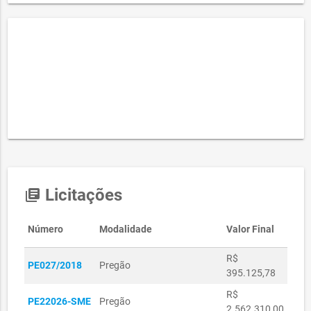
Licitações
library_books
Número
Modalidade
Valor Final
R$
PE027/2018
Pregão
395.125,78
R$
PE22026-SME
Pregão
2.562.310,00