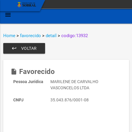
menu
Home
>
favorecido
>
detail
>
codigo:13932
keyboard_return
VOLTAR
Favorecido
insert_drive_file
Pessoa Jurídica
MARILENE DE CARVALHO
VASCONCELOS LTDA
CNPJ
35.043.876/0001-08