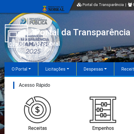
Portal da Transparência
|
Portal da Transparência
de Sobral
O Portal
Licitações
Despesas
Recei
Acesso Rápido
Receitas
Empenhos