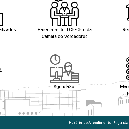
alizados
Pareceres do TCE-CE e da
Ren
Câmara de Vereadores
L
AgendaSol
Manu
T
Horário de Atendimento:
Segunda a