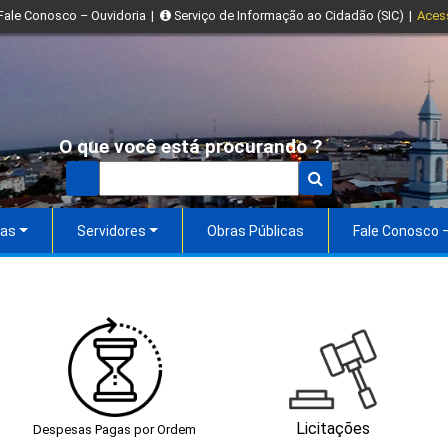
Fale Conosco – Ouvidoria
|
Serviço de Informação ao Cidadão (SIC)
|
Aces
O que você está procurando ?
tas
Servidores
Obras Públicas
Fale Conosco –
Licitações
Despesas Pagas por Ordem