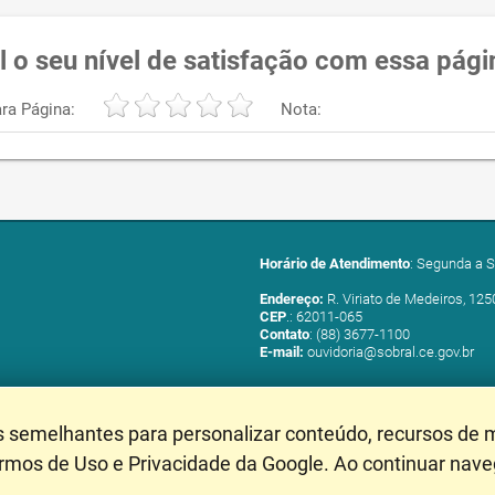
l o seu nível de satisfação com essa pági
ra Página:
Nota:
Horário de Atendimento
: Segunda a S
Endereço:
R. Viriato de Medeiros, 125
CEP
.: 62011-065
Contato
: (88) 3677-1100
E-mail:
ouvidoria@sobral.ce.gov.br
s semelhantes para personalizar conteúdo, recursos de m
ermos de Uso e Privacidade da Google. Ao continuar nav
Mapa do Site
- Última Atu