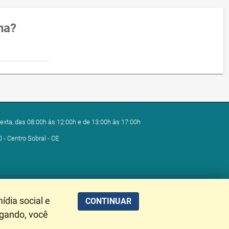
na?
exta, das 08:00h às 12:00h e de 13:00h às 17:00h
0 - Centro Sobral - CE
ídia social e
CONTINUAR
egando, você
alização de Dados: 07/08/2026 01:37:56