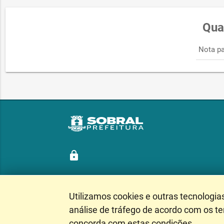
Qua
Nota pa
lock
Utilizamos cookies e outras tecnologia
Siga nossas redes sociais
análise de tráfego de acordo com os t
concorda com estas condições.