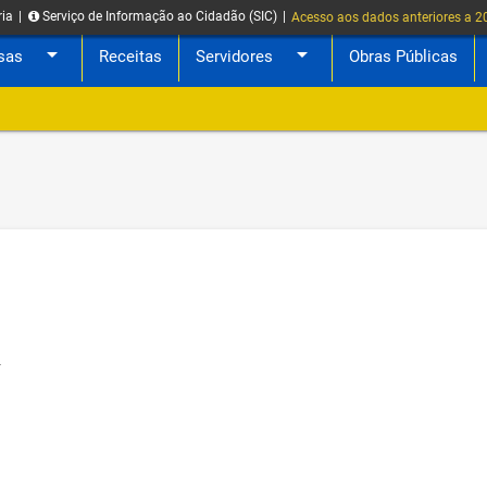
ria
|
Serviço de Informação ao Cidadão (SIC)
|
Acesso aos dados anteriores a 
arrow_drop_down
arrow_drop_down
sas
Receitas
Servidores
Obras Públicas