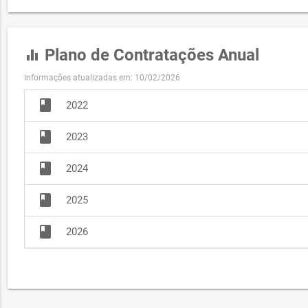
Plano de Contratações Anual
equalizer
Informações atualizadas em: 10/02/2026
book
2022
book
2023
book
2024
book
2025
book
2026