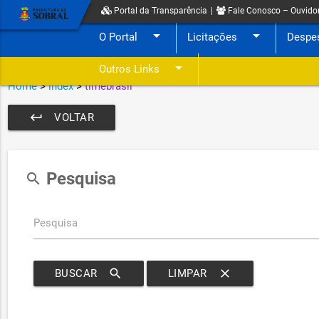
Portal da Transparência
|
Fale Conosco – Ouvido
arrow_drop_down
arrow_drop_down
O Portal
Licitações
Despe
arrow_drop_down
Outros Links
Home
>
index
>
timebrasil
keyboard_return
VOLTAR
Pesquisa
search
Pesquisa
search
clear
BUSCAR
LIMPAR