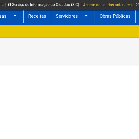
ria
|
Serviço de Informação ao Cidadão (SIC)
|
Acesso aos dados anteriores a 
arrow_drop_down
arrow_drop_down
sas
Receitas
Servidores
Obras Públicas