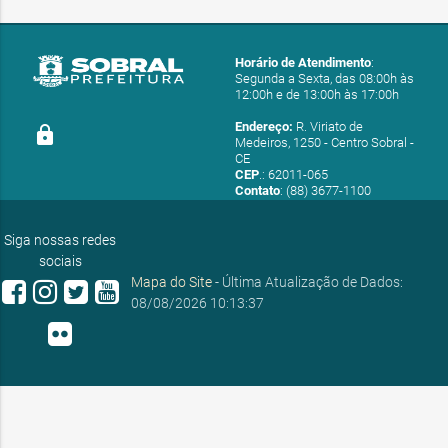
Horário de Atendimento
:
Segunda a Sexta, das 08:00h às
12:00h e de 13:00h às 17:00h
Endereço:
R. Viriato de
lock
Medeiros, 1250 - Centro Sobral -
CE
CEP
.: 62011-065
Contato
: (88) 3677-1100
E-mail:
ouvidoria@sobral.ce.gov.br
Siga nossas redes
sociais
Mapa do Site
- Última Atualização de Dados:
08/08/2026 10:13:37