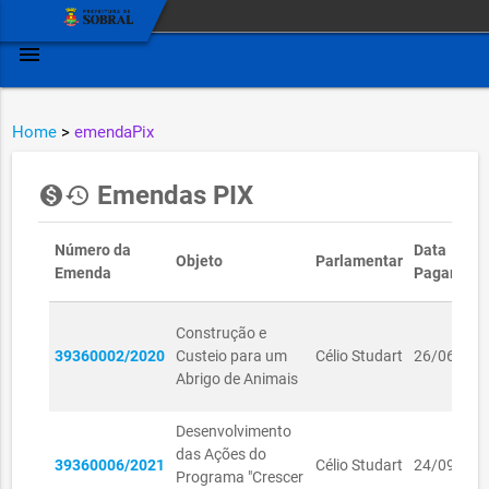
menu
Home
>
emendaPix
Emendas PIX
monetization_on
history
Número da
Data
Objeto
Parlamentar
Emenda
Pagament
Construção e
39360002/2020
Custeio para um
Célio Studart
26/06/202
Abrigo de Animais
Desenvolvimento
das Ações do
39360006/2021
Célio Studart
24/09/202
Programa "Crescer