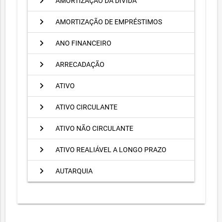
chevron_right
AMORTIZAÇÃO DA DÍVIDA
chevron_right
AMORTIZAÇÃO DE EMPRÉSTIMOS
chevron_right
ANO FINANCEIRO
chevron_right
ARRECADAÇÃO
chevron_right
ATIVO
chevron_right
ATIVO CIRCULANTE
chevron_right
ATIVO NÃO CIRCULANTE
chevron_right
ATIVO REALIÁVEL A LONGO PRAZO
chevron_right
AUTARQUIA