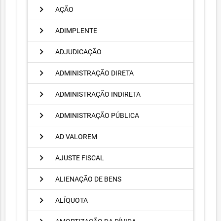
chevron_right
AÇÃO
chevron_right
ADIMPLENTE
chevron_right
ADJUDICAÇÃO
chevron_right
ADMINISTRAÇÃO DIRETA
chevron_right
ADMINISTRAÇÃO INDIRETA
chevron_right
ADMINISTRAÇÃO PÚBLICA
chevron_right
AD VALOREM
chevron_right
AJUSTE FISCAL
chevron_right
ALIENAÇÃO DE BENS
chevron_right
ALÍQUOTA