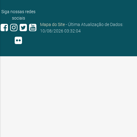
E-mail:
ouvidoria@sobral.ce.gov.br
Siga nossas redes
sociais
Mapa do Site
- Última Atualização de Dados:
10/08/2026 03:32:04