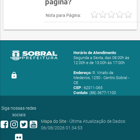
página?
Nota para Página:
Horário de Atendimento
:
Segunda a Sexta, das 08:00h às
12:00h e de 13:00h às 17:00h
Endereço:
R. Viriato de
lock
Medeiros, 1250 - Centro Sobral -
CE
CEP
.: 62011-065
Contato
: (88) 3677-1100
E-mail:
ouvidoria@sobral.ce.gov.br
Siga nossas redes
sociais
Mapa do Site
- Última Atualização de Dados:
06/08/2026 01:34:53