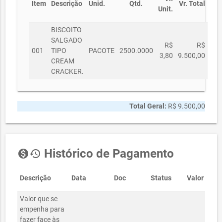
Item
Descrição
Unid.
Qtd.
Vr. Total
Unit.
BISCOITO
SALGADO
R$
R$
001
TIPO
PACOTE
2500.0000
3,80
9.500,00
CREAM
CRACKER.
Total Geral:
R$ 9.500,00
Histórico de Pagamento
monetization_on
history
Descrição
Data
Doc
Status
Valor
Valor que se
empenha para
fazer face às