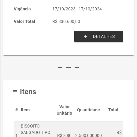
Vigência
17/10/2023 - 17/10/2024
Valor Total
R$ 330.600,00
add
DETALHES
remove
remove
remove
Itens
list
Valor
#
Item
Quantidade
Total
Unitário
BISCOITO
SALGADO TIPO
R$
1
R$ 3,80
2.500,000000