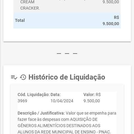
CREAM
9.500,00
CRACKER.
R$
Total
9.500,00
remove
remove
remove
Histórico de Liquidação
playlist_add_check
history
Cód. Liquidação:
Data:
Valor:
R$
3969
10/04/2024
9.500,00
Descrição / Justificativa:
Valor que se empenha para
fazer face às despesas com AQUISIÇÃO DE
GÊNEROS ALIMENTÍCIOS DESTINADOS AOS
ALUNOS DA REDE MUNICIPAL DE ENSINO - PNAC.