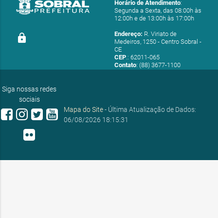
Horário de Atendimento
:
Segunda a Sexta, das 08:00h às
12:00h e de 13:00h às 17:00h
Endereço:
R. Viriato de
lock
Medeiros, 1250 - Centro Sobral -
CE
CEP
.: 62011-065
Contato
: (88) 3677-1100
E-mail:
ouvidoria@sobral.ce.gov.br
Siga nossas redes
sociais
Mapa do Site
- Última Atualização de Dados:
06/08/2026 18:15:31