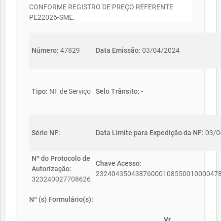
CONFORME REGISTRO DE PREÇO REFERENTE
PE22026-SME.
Número:
47829
Data Emissão:
03/04/2024
Tipo:
NF de Serviço
Selo Trânsito:
-
Série NF:
Data Limite para Expedição da NF:
03/0
Nº do Protocolo de
Chave Acesso:
Autorização:
2324043504387600010855001000047
323240027708626
Nº (s) Formulário(s):
Vr.