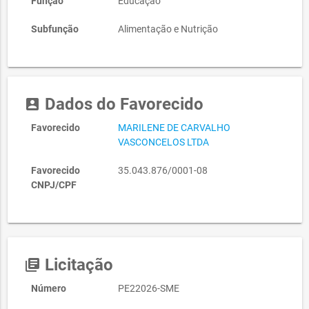
Função
Educação
Subfunção
Alimentação e Nutrição
Dados do Favorecido
account_box
Favorecido
MARILENE DE CARVALHO
VASCONCELOS LTDA
Favorecido
35.043.876/0001-08
CNPJ/CPF
Licitação
library_books
Número
PE22026-SME