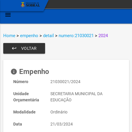
menu
Home
>
empenho
>
detail
>
numero:21030021
>
2024
keyboard_return
VOLTAR
Empenho
info
Número
21030021/2024
Unidade
SECRETARIA MUNICIPAL DA
Orçamentária
EDUCAÇÃO
Modalidade
Ordinário
Data
21/03/2024