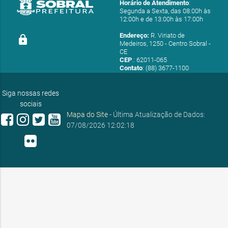
Horário de Atendimento
:
Segunda a Sexta, das 08:00h às
12:00h e de 13:00h às 17:00h
Endereço:
R. Viriato de
lock
Medeiros, 1250 - Centro Sobral -
CE
CEP
.: 62011-065
Contato
: (88) 3677-1100
E-mail:
ouvidoria@sobral.ce.gov.br
Siga nossas redes
sociais
Mapa do Site
- Última Atualização de Dados:
07/08/2026 12:02:18