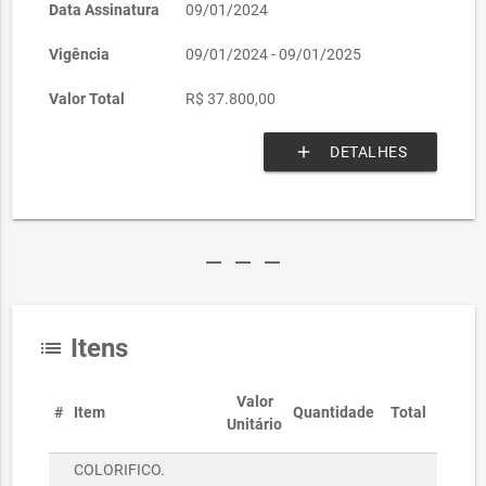
Data Assinatura
09/01/2024
Vigência
09/01/2024 - 09/01/2025
Valor Total
R$ 37.800,00
add
DETALHES
remove
remove
remove
Itens
list
Valor
#
Item
Quantidade
Total
Unitário
COLORIFICO.