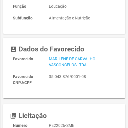
Função
Educação
Subfunção
Alimentação e Nutrição
Dados do Favorecido
account_box
Favorecido
MARILENE DE CARVALHO
VASCONCELOS LTDA
Favorecido
35.043.876/0001-08
CNPJ/CPF
Licitação
library_books
Número
PE22026-SME