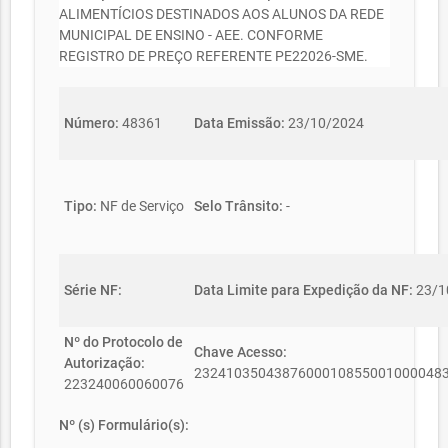
ALIMENTÍCIOS DESTINADOS AOS ALUNOS DA REDE
MUNICIPAL DE ENSINO - AEE. CONFORME
REGISTRO DE PREÇO REFERENTE PE22026-SME.
Número:
48361
Data Emissão:
23/10/2024
Tipo:
NF de Serviço
Selo Trânsito:
-
Série NF:
Data Limite para Expedição da NF:
23/1
Nº do Protocolo de
Chave Acesso:
Autorização:
2324103504387600010855001000048
223240060060076
Nº (s) Formulário(s):