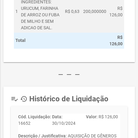
INGREDIENTES:
URUCUM, FARINHA
R$
1
R$ 0,63
200,000000
DE ARROZ OU FUBA
126,00
DE MILHO E SEM
ADICAO DE SAL.
R$
Total
126,00
remove
remove
remove
Histórico de Liquidação
playlist_add_check
history
Cód. Liquidação:
Data:
Valor:
R$ 126,00
16652
30/10/2024
Descrição / Justificativa:
AQUISIÇÃO DE GÊNEROS