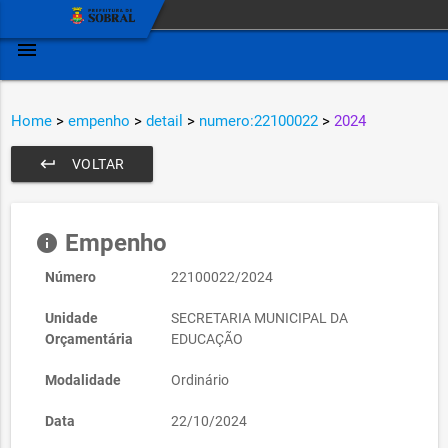
menu
Home
>
empenho
>
detail
>
numero:22100022
>
2024
keyboard_return
VOLTAR
Empenho
info
Número
22100022/2024
Unidade
SECRETARIA MUNICIPAL DA
Orçamentária
EDUCAÇÃO
Modalidade
Ordinário
Data
22/10/2024