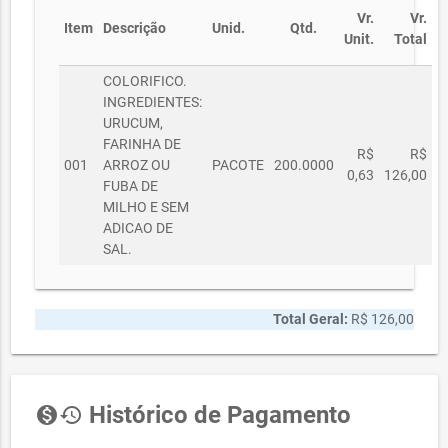
Vr.
Vr.
Item
Descrição
Unid.
Qtd.
Unit.
Total
COLORIFICO.
INGREDIENTES:
URUCUM,
FARINHA DE
R$
R$
001
ARROZ OU
PACOTE
200.0000
0,63
126,00
FUBA DE
MILHO E SEM
ADICAO DE
SAL.
Total Geral:
R$ 126,00
Histórico de Pagamento
monetization_on
history