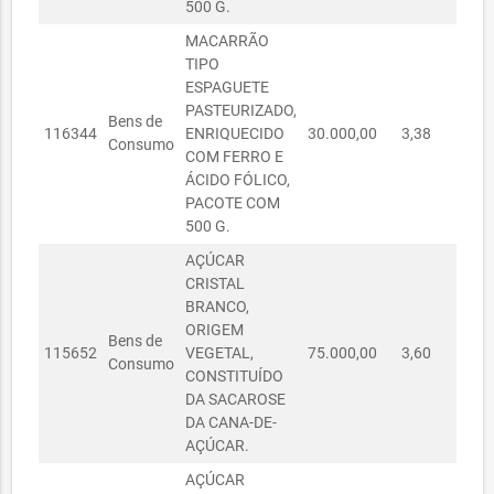
SECRETARIA
500 G.
MUNICIPAL
01090062/2023
01/09/2023
R$ 1.690,00
MACARRÃO
DA
TIPO
EDUCAÇÃO
ESPAGUETE
SECRETARIA
PASTEURIZADO,
Bens de
MUNICIPAL
116344
ENRIQUECIDO
30.000,00
3,38
R$ 
07070045/2023
07/07/2023
R$ 510,00
Consumo
DA
COM FERRO E
EDUCAÇÃO
ÁCIDO FÓLICO,
PACOTE COM
SECRETARIA
500 G.
MUNICIPAL
R$
27090089/2023
27/09/2023
DA
38.800,00
AÇÚCAR
EDUCAÇÃO
CRISTAL
BRANCO,
SECRETARIA
ORIGEM
MUNICIPAL
R$
Bens de
03070553/2023
03/07/2023
115652
VEGETAL,
75.000,00
3,60
R$ 
DA
40.560,00
Consumo
CONSTITUÍDO
EDUCAÇÃO
DA SACAROSE
SECRETARIA
DA CANA-DE-
MUNICIPAL
AÇÚCAR.
03070554/2023
03/07/2023
R$ 510,00
DA
AÇÚCAR
EDUCAÇÃO