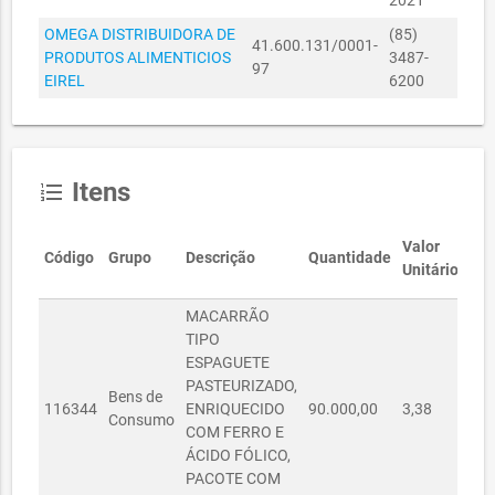
2021
MUNICIPAL
06060038/2023
06/06/2023
R$ 5.746,00
DA
OMEGA DISTRIBUIDORA DE
(85)
41.600.131/0001-
EDUCAÇÃO
PRODUTOS ALIMENTICIOS
3487-
97
EIREL
6200
SECRETARIA
MUNICIPAL
R$
27090052/2023
27/09/2023
DA
16.900,00
EDUCAÇÃO
Itens
SECRETARIA
format_list_numbered
MUNICIPAL
R$
27090054/2023
27/09/2023
DA
33.800,00
Valor
EDUCAÇÃO
Código
Grupo
Descrição
Quantidade
Unitário
SECRETARIA
MUNICIPAL
MACARRÃO
27090056/2023
27/09/2023
R$ 1.352,00
DA
TIPO
EDUCAÇÃO
ESPAGUETE
PASTEURIZADO,
SECRETARIA
Bens de
116344
ENRIQUECIDO
90.000,00
3,38
R$ 
MUNICIPAL
Consumo
01090046/2023
01/09/2023
R$ 850,00
COM FERRO E
DA
ÁCIDO FÓLICO,
EDUCAÇÃO
PACOTE COM