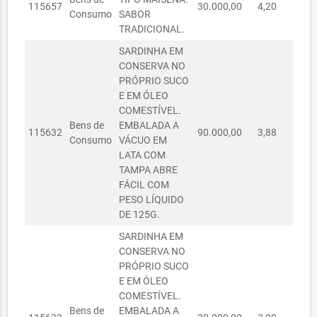
115657
30.000,00
4,20
R$ 
EDUCAÇÃO
Consumo
SABOR
TRADICIONAL.
SECRETARIA
MUNICIPAL
SARDINHA EM
10050005/2023
10/05/2023
R$ 982,50
DA
CONSERVA NO
EDUCAÇÃO
PRÓPRIO SUCO
E EM ÓLEO
SECRETARIA
COMESTÍVEL.
MUNICIPAL
10050006/2023
10/05/2023
R$ 476,25
Bens de
EMBALADA A
DA
115632
90.000,00
3,88
R$ 
Consumo
VÁCUO EM
EDUCAÇÃO
LATA COM
SECRETARIA
TAMPA ABRE
MUNICIPAL
FÁCIL COM
10050044/2023
10/05/2023
R$ 1.189,50
DA
PESO LÍQUIDO
EDUCAÇÃO
DE 125G.
SECRETARIA
SARDINHA EM
MUNICIPAL
CONSERVA NO
22050003/2023
22/05/2023
R$ 7.350,00
DA
PRÓPRIO SUCO
EDUCAÇÃO
E EM ÓLEO
COMESTÍVEL.
SECRETARIA
Bens de
EMBALADA A
MUNICIPAL