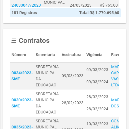
MUNICIPAL
24030047/2023
24/03/2023
R$ 765,00
DA
181 Registros
Total R$ 1.770.695,60
EDUCAÇÃO
SECRETARIA
MUNICIPAL
R$
24030057/2023
24/03/2023
DA
34.171,80
Contratos
format_list_numbered
EDUCAÇÃO
SECRETARIA
Número
Secretaria
Assinatura
Vigência
Favoreci
MUNICIPAL
24030058/2023
24/03/2023
R$ 819,00
DA
SECRETARIA
MARILEN
EDUCAÇÃO
09/03/2023
0034/2023-
MUNICIPAL
CARVAL
09/03/2023
-
SECRETARIA
SME
DA
VASCONC
09/03/2024
MUNICIPAL
EDUCAÇÃO
LTDA
24030059/2023
24/03/2023
R$ 6.137,70
DA
SECRETARIA
EDUCAÇÃO
28/02/2023
0030/2023-
MUNICIPAL
MARIA G
28/02/2023
-
SECRETARIA
SME
DA
DOS SAN
28/02/2024
MUNICIPAL
R$
EDUCAÇÃO
24030060/2023
24/03/2023
DA
26.551,60
SECRETARIA
COMERCI
EDUCAÇÃO
10/03/2023
0035/2023-
MUNICIPAL
ALIMENT