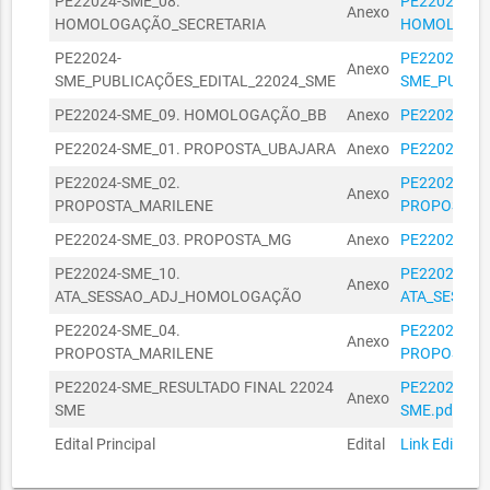
PE22024-SME_08.
PE22024-SM
Anexo
SECRETARIA
HOMOLOGAÇÃO_SECRETARIA
HOMOLOGAÇ
MUNICIPAL
27090055/2023
27/09/2023
R$ 1.690,00
PE22024-
PE22024-
DA
Anexo
SME_PUBLICAÇÕES_EDITAL_22024_SME
SME_PUBLIC
EDUCAÇÃO
PE22024-SME_09. HOMOLOGAÇÃO_BB
Anexo
PE22024-SM
SECRETARIA
MUNICIPAL
R$
PE22024-SME_01. PROPOSTA_UBAJARA
Anexo
PE22024-SM
27090058/2023
27/09/2023
DA
13.600,00
PE22024-SME_02.
PE22024-SM
EDUCAÇÃO
Anexo
PROPOSTA_MARILENE
PROPOSTA_M
SECRETARIA
PE22024-SME_03. PROPOSTA_MG
Anexo
PE22024-SM
MUNICIPAL
01060628/2023
01/06/2023
R$ 1.014,00
DA
PE22024-SME_10.
PE22024-SM
Anexo
EDUCAÇÃO
ATA_SESSAO_ADJ_HOMOLOGAÇÃO
ATA_SESSA
SECRETARIA
PE22024-SME_04.
PE22024-SM
Anexo
MUNICIPAL
R$
PROPOSTA_MARILENE
PROPOSTA_M
22100017/2024
22/10/2024
DA
21.000,00
PE22024-SME_RESULTADO FINAL 22024
PE22024-SM
EDUCAÇÃO
Anexo
SME
SME.pdf
SECRETARIA
Edital Principal
Edital
Link Edital
MUNICIPAL
R$
01090054/2023
01/09/2023
DA
53.300,00