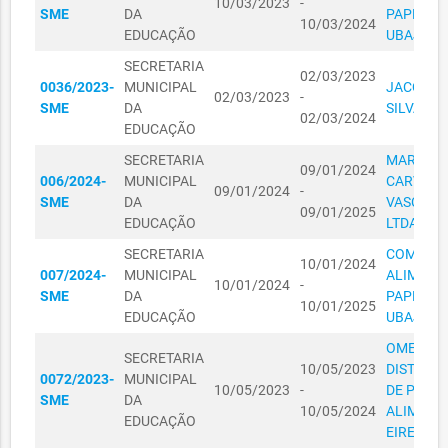
10/03/2023
-
SECRETARIA
SME
DA
PAPELAR
10/03/2024
MUNICIPAL
R$
EDUCAÇÃO
UBAJARA
22050019/2023
22/05/2023
DA
34.019,70
SECRETARIA
EDUCAÇÃO
02/03/2023
0036/2023-
MUNICIPAL
JACQUEL
02/03/2023
-
SECRETARIA
SME
DA
SILVA FR
02/03/2024
MUNICIPAL
EDUCAÇÃO
22050021/2023
22/05/2023
R$ 6.084,00
DA
SECRETARIA
MARILEN
EDUCAÇÃO
09/01/2024
006/2024-
MUNICIPAL
CARVAL
09/01/2024
-
SECRETARIA
SME
DA
VASCONC
09/01/2025
MUNICIPAL
EDUCAÇÃO
LTDA
22050022/2023
22/05/2023
R$ 1.352,00
DA
SECRETARIA
COMERCI
EDUCAÇÃO
10/01/2024
007/2024-
MUNICIPAL
ALIMENT
10/01/2024
-
SECRETARIA
SME
DA
PAPELAR
10/01/2025
MUNICIPAL
EDUCAÇÃO
UBAJARA
22050023/2023
22/05/2023
R$ 0,00
DA
OMEGA
EDUCAÇÃO
SECRETARIA
10/05/2023
DISTRIBU
0072/2023-
MUNICIPAL
SECRETARIA
10/05/2023
-
DE PROD
SME
DA
MUNICIPAL
10/05/2024
ALIMENT
01060062/2023
01/06/2023
R$ 1.352,00
EDUCAÇÃO
DA
EIREL