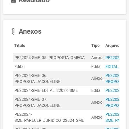
Resultado
assignment
MUNICIPAL
31030002/2023
31/03/2023
R$ 590,40
DA
EDUCAÇÃO
SECRETARIA
Anexos
attach_file
MUNICIPAL
31030003/2023
31/03/2023
R$ 377,20
DA
EDUCAÇÃO
Título
Tipo
Arquivo
SECRETARIA
PE22024-SME_05. PROPOSTA_OMEGA
Anexo
PE22024-SM
MUNICIPAL
06060012/2023
06/06/2023
R$ 108,80
DA
Edital
Edital
EDITAL_PE_
EDUCAÇÃO
PE22024-SME_06.
PE22024-SM
Anexo
SECRETARIA
PROPOSTA_JACQUELINE
PROPOSTA_J
MUNICIPAL
R$
06060039/2023
06/06/2023
PE22024-SME_EDITAL_22024_SME
Edital
PE22024-SM
DA
27.040,00
EDUCAÇÃO
PE22024-SME_07.
PE22024-SM
Anexo
PROPOSTA_JACQUELINE
PROPOSTA_J
SECRETARIA
MUNICIPAL
R$
PE22024-
PE22024-
06060045/2023
06/06/2023
Anexo
DA
16.224,00
SME_PARECER_JURIDICO_22024_SME
SME_PARECE
EDUCAÇÃO