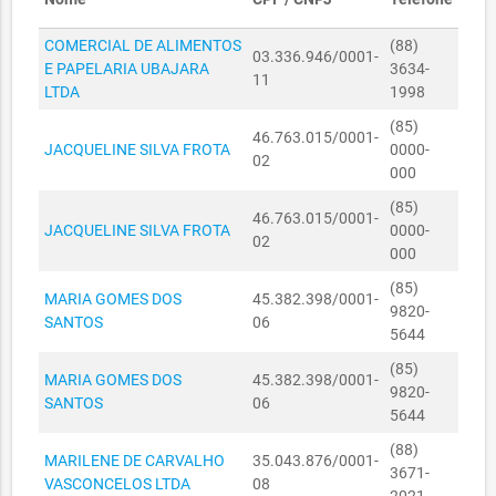
DA
EDUCAÇÃO
COMERCIAL DE ALIMENTOS
(88)
03.336.946/0001-
SECRETARIA
E PAPELARIA UBAJARA
3634-
11
MUNICIPAL
LTDA
1998
06060034/2023
06/06/2023
R$ 7.500,00
DA
(85)
EDUCAÇÃO
46.763.015/0001-
JACQUELINE SILVA FROTA
0000-
02
SECRETARIA
000
MUNICIPAL
06060035/2023
06/06/2023
R$ 3.750,00
(85)
DA
46.763.015/0001-
JACQUELINE SILVA FROTA
0000-
EDUCAÇÃO
02
000
SECRETARIA
(85)
MUNICIPAL
R$
MARIA GOMES DOS
45.382.398/0001-
06060036/2023
06/06/2023
9820-
DA
26.250,00
SANTOS
06
5644
EDUCAÇÃO
(85)
SECRETARIA
MARIA GOMES DOS
45.382.398/0001-
9820-
MUNICIPAL
R$
SANTOS
06
06060037/2023
06/06/2023
5644
DA
11.154,00
EDUCAÇÃO
(88)
MARILENE DE CARVALHO
35.043.876/0001-
3671-
SECRETARIA
VASCONCELOS LTDA
08