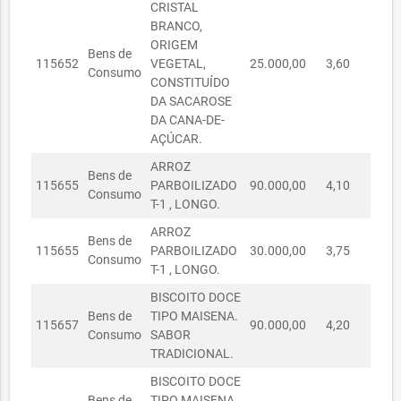
CRISTAL
SECRETARIA
BRANCO,
MUNICIPAL
ORIGEM
30080031/2023
30/08/2023
R$ 850,00
Bens de
DA
115652
VEGETAL,
25.000,00
3,60
R$
Consumo
EDUCAÇÃO
CONSTITUÍDO
DA SACAROSE
SECRETARIA
DA CANA-DE-
MUNICIPAL
01110020/2023
01/11/2023
R$ 1.080,00
AÇÚCAR.
DA
EDUCAÇÃO
ARROZ
Bens de
115655
PARBOILIZADO
90.000,00
4,10
R$ 
SECRETARIA
Consumo
T-1 , LONGO.
MUNICIPAL
R$
01110064/2023
01/11/2023
DA
11.900,00
ARROZ
Bens de
EDUCAÇÃO
115655
PARBOILIZADO
30.000,00
3,75
R$ 
Consumo
T-1 , LONGO.
SECRETARIA
MUNICIPAL
R$
BISCOITO DOCE
13030002/2023
13/03/2023
DA
42.900,00
Bens de
TIPO MAISENA.
115657
90.000,00
4,20
R$ 
EDUCAÇÃO
Consumo
SABOR
TRADICIONAL.
SECRETARIA
MUNICIPAL
BISCOITO DOCE
10050004/2023
10/05/2023
R$ 3.255,00
DA
Bens de
TIPO MAISENA.