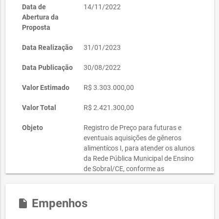
Data de
14/11/2022
Abertura da
Proposta
Data Realização
31/01/2023
Data Publicação
30/08/2022
Valor Estimado
R$ 3.303.000,00
Valor Total
R$ 2.421.300,00
Objeto
Registro de Preço para futuras e
eventuais aquisições de gêneros
alimentícos I, para atender os alunos
da Rede Pública Municipal de Ensino
de Sobral/CE, conforme as
especificações e quantitativos
previstos neste Termo de Referência.
Empenhos
insert_drive_file
Justificativa