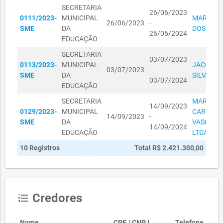
EDUCAÇÃO
SECRETARIA
26/06/2023
SECRETARIA
0111/2023-
MUNICIPAL
MARIA G
26/06/2023
-
MUNICIPAL
SME
DA
DOS SAN
01060063/2023
01/06/2023
R$ 676,00
26/06/2024
DA
EDUCAÇÃO
EDUCAÇÃO
SECRETARIA
03/07/2023
SECRETARIA
0113/2023-
MUNICIPAL
JACQUEL
03/07/2023
-
MUNICIPAL
SME
DA
SILVA FR
01060065/2023
01/06/2023
R$ 750,00
03/07/2024
DA
EDUCAÇÃO
EDUCAÇÃO
SECRETARIA
MARILEN
14/09/2023
SECRETARIA
0129/2023-
MUNICIPAL
CARVAL
14/09/2023
-
MUNICIPAL
SME
DA
VASCONC
01060066/2023
01/06/2023
R$ 375,00
14/09/2024
DA
EDUCAÇÃO
LTDA
EDUCAÇÃO
10 Registros
Total R$ 2.421.300,00
SECRETARIA
MUNICIPAL
01060074/2023
01/06/2023
R$ 680,00
DA
EDUCAÇÃO
Credores
format_list_numbered
SECRETARIA
MUNICIPAL
01060075/2023
01/06/2023
R$ 340,00
Nome
CPF / CNPJ
Telefone