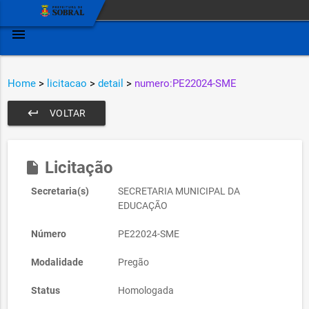
menu
Home
>
licitacao
>
detail
>
numero:PE22024-SME
keyboard_return
VOLTAR
Licitação
insert_drive_file
Secretaria(s)
SECRETARIA MUNICIPAL DA
EDUCAÇÃO
Número
PE22024-SME
Modalidade
Pregão
Status
Homologada