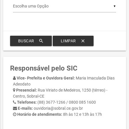
▼
search
clear
BUSCAR
LIMPAR
Responsável pelo SIC
Vice- Prefeita e Ouvidora Geral:
Maria Imaculada Dias
Adeodato
Presencial:
Rua Viriato de Medeiros, 1250 (térreo) -
Centro, Sobral-CE
Telefones:
(88) 3677-1266 / 0800 085 1600
E-mails:
ouvidoria@sobral.ce.gov.br
Horário de atendimento:
8h às 12 e 13h às 17h