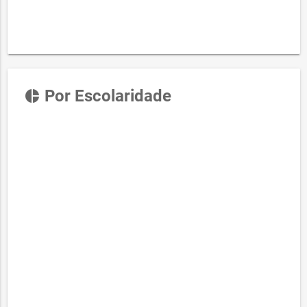
Por Escolaridade
pie_chart