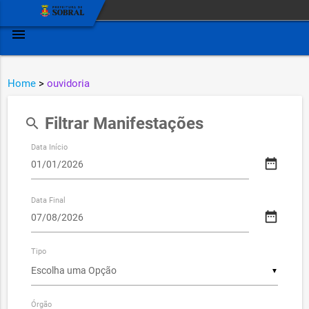
menu
Home
>
ouvidoria
Filtrar Manifestações
search
Data Início
date_range
Data Final
date_range
Tipo
▼
Órgão