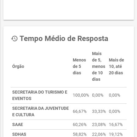
Tempo Médio de Resposta
history
Mais
Menos
de 5,
Mais de
Órgão
de 5
menos
10, até
dias
de 10
20 dias
dias
SECRETARIA DO TURISMO E
100,00%
0,00%
0,00%
EVENTOS
SECRETARIA DA JUVENTUDE
66,67%
33,33%
0,00%
E CULTURA
SAAE
60,26%
23,08%
16,67%
SDHAS
58,82%
22,06%
19,12%