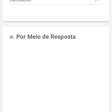
ENFERMEIRO
71
Por Meio de Resposta
bar_chart