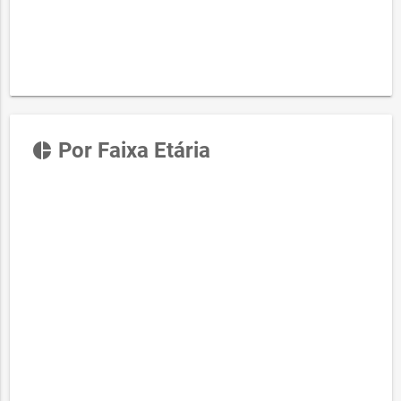
Por Faixa Etária
pie_chart