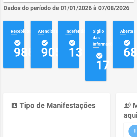
Dados do período de 01/01/2026 à 07/08/2026
Recebidos
Atendidas
Indeferidas
Sigilo
Abertas
das
check_circle
check_circle
check_circle
check_circle
Informações
988
905
13
6
check_circle
17
Tipo de Manifestações
M
insert_chart
record_voice_over
aqu
priority_hi