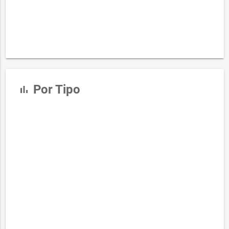
Por Tipo
bar_chart