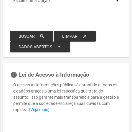
▼
search
clear
BUSCAR
LIMPAR
arrow_drop_down
DADOS ABERTOS
info
Lei de Acesso à Informação
O acesso às informações públicas é garantido a todos os
cidadãos graças a uma lei específica que trata do
assunto. Isso garante mais transparência para a gestão e
permite que a sociedade esclareça suas dúvidas com
rapidez.
(Veja mais)