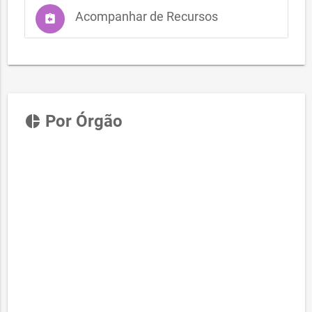
Acompanhar de Recursos
assignment_return
Por Órgão
pie_chart