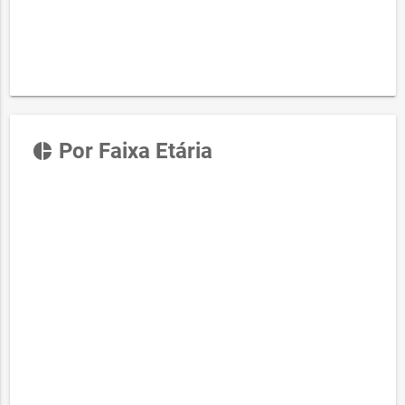
Por Faixa Etária
pie_chart