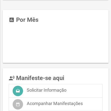
Por Mês
insert_chart
Manifeste-se aqui
record_voice_over
Solicitar Informação
drafts
Acompanhar Manifestações
date_range