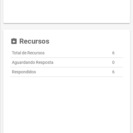
Recursos
assignment_return
Total de Recursos
6
Aguardando Resposta
0
Respondidos
6