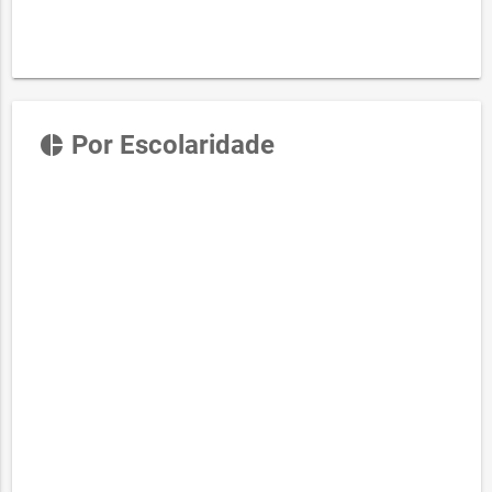
Por Escolaridade
pie_chart