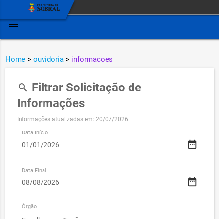
menu
Home
>
ouvidoria
>
informacoes
Filtrar Solicitação de
search
Informações
Informações atualizadas em: 20/07/2026
Data Início
date_range
Data Final
date_range
Órgão