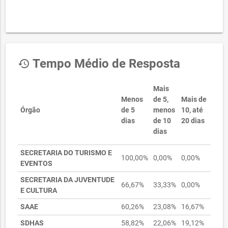
Tempo Médio de Resposta
history
Mais
Menos
de 5,
Mais de
Órgão
de 5
menos
10, até
dias
de 10
20 dias
dias
SECRETARIA DO TURISMO E
100,00%
0,00%
0,00%
EVENTOS
SECRETARIA DA JUVENTUDE
66,67%
33,33%
0,00%
E CULTURA
SAAE
60,26%
23,08%
16,67%
SDHAS
58,82%
22,06%
19,12%