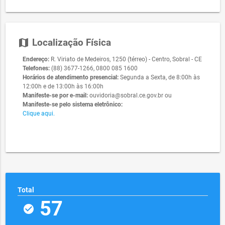
map
Localização Física
Endereço:
R. Viriato de Medeiros, 1250 (térreo) - Centro, Sobral - CE
Telefones:
(88) 3677-1266, 0800 085 1600
Horários de atendimento presencial:
Segunda a Sexta, de 8:00h às
12:00h e de 13:00h às 16:00h
Manifeste-se por e-mail:
ouvidoria@sobral.ce.gov.br ou
Manifeste-se pelo sistema eletrônico:
Clique aqui.
Total
57
check_circle