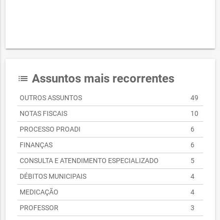
Assuntos mais recorrentes
list
OUTROS ASSUNTOS
49
NOTAS FISCAIS
10
PROCESSO PROADI
6
FINANÇAS
6
CONSULTA E ATENDIMENTO ESPECIALIZADO
5
DÉBITOS MUNICIPAIS
4
MEDICAÇÃO
4
PROFESSOR
3