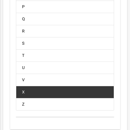
P
Q
R
S
T
U
V
X
Z