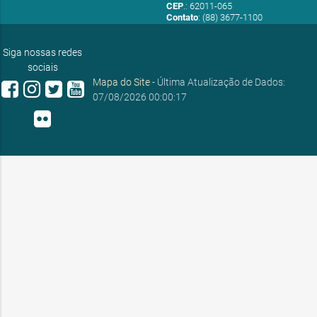
CEP
.: 62011-065
Contato
: (88) 3677-1100
E-mail:
ouvidoria@sobral.ce.gov.br
Siga nossas redes
sociais
Mapa do Site
- Última Atualização de Dados:
07/08/2026 00:00:17