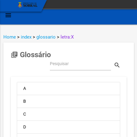
menu
Home
>
index
>
glossario
>
letra:X
Glossário
library_books
Pesquisar
search
A
B
C
D