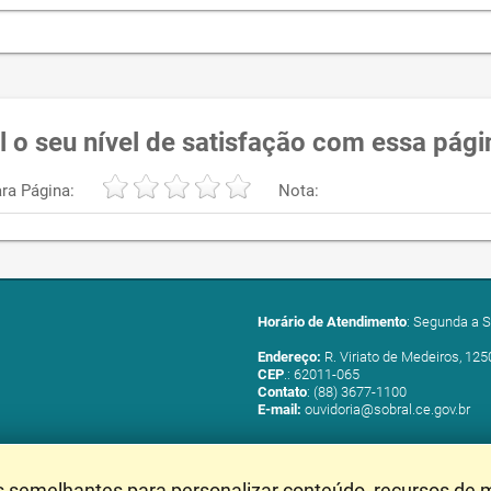
l o seu nível de satisfação com essa pági
ra Página:
Nota:
Horário de Atendimento
: Segunda a S
Endereço:
R. Viriato de Medeiros, 125
CEP
.: 62011-065
Contato
: (88) 3677-1100
E-mail:
ouvidoria@sobral.ce.gov.br
s semelhantes para personalizar conteúdo, recursos de m