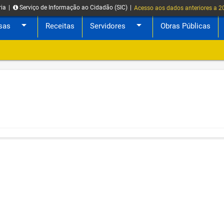
ria
|
Serviço de Informação ao Cidadão (SIC)
|
Acesso aos dados anteriores a 
arrow_drop_down
arrow_drop_down
sas
Receitas
Servidores
Obras Públicas