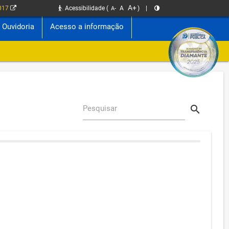
A+
2017
Acessibilidade
(
A
)
|
A-
Ouvidoria
Acesso a informação
search
Pesquisar