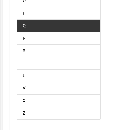
O
P
Q
R
S
T
U
V
X
Z