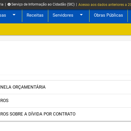
ria
|
Serviço de Informação ao Cidadão (SIC)
|
Acesso aos dados anteriores a 
arrow_drop_down
arrow_drop_down
sas
Receitas
Servidores
Obras Públicas
ANELA ORÇAMENTÁRIA
UROS
ROS SOBRE A DÍVIDA POR CONTRATO