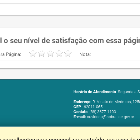
l o seu nível de satisfação com essa pági
ra Página:
Nota:
Horário de Atendimento
: Segunda a S
Endereço:
R. Viriato de Medeiros, 125
CEP
.: 62011-065
Contato
: (88) 3677-1100
E-mail:
ouvidoria@sobral.ce.gov.br
s semelhantes para personalizar conteúdo, recursos de m