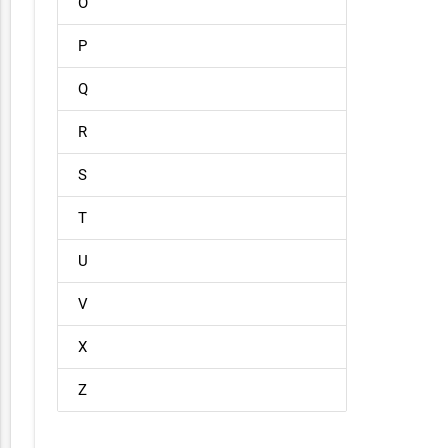
O
P
Q
R
S
T
U
V
X
Z