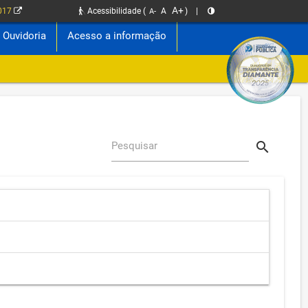
A+
2017
Acessibilidade
(
A
)
|
A-
Ouvidoria
Acesso a informação
search
Pesquisar