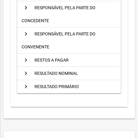
chevron_right
RESPONSÁVEL PELA PARTE DO
CONCEDENTE
chevron_right
RESPONSÁVEL PELA PARTE DO
CONVENENTE
chevron_right
RESTOS A PAGAR
chevron_right
RESULTADO NOMINAL
chevron_right
RESULTADO PRIMÁRIO