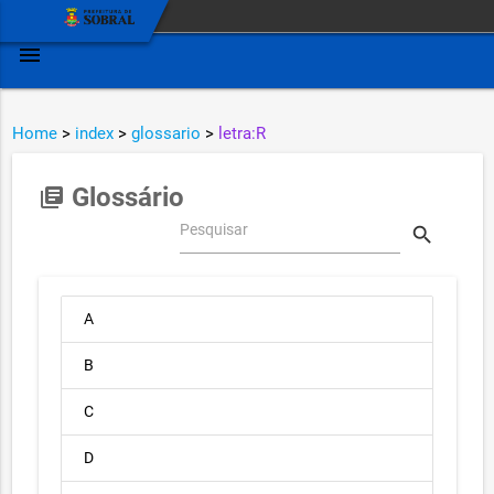
menu
Home
>
index
>
glossario
>
letra:R
Glossário
library_books
Pesquisar
search
A
B
C
D