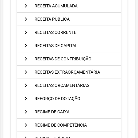
chevron_right
RECEITA ACUMULADA
chevron_right
RECEITA PÚBLICA
chevron_right
RECEITAS CORRENTE
chevron_right
RECEITAS DE CAPITAL
chevron_right
RECEITAS DE CONTRIBUIÇÃO
chevron_right
RECEITAS EXTRAORÇAMENTÁRIA
chevron_right
RECEITAS ORÇAMENTÁRIAS
chevron_right
REFORÇO DE DOTAÇÃO
chevron_right
REGIME DE CAIXA
chevron_right
REGIME DE COMPETÊNCIA