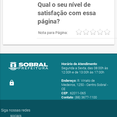
Qual o seu nível de
satisfação com essa
página?
Nota para Página:
Horário de Atendimento
:
Segunda a Sexta, das 08:00h às
12:00h e de 13:00h às 17:00h
Endereço:
R. Viriato de
lock
Medeiros, 1250 - Centro Sobral -
CE
CEP
.: 62011-065
Contato
: (88) 3677-1100
E-mail:
ouvidoria@sobral.ce.gov.br
Siga nossas redes
sociais