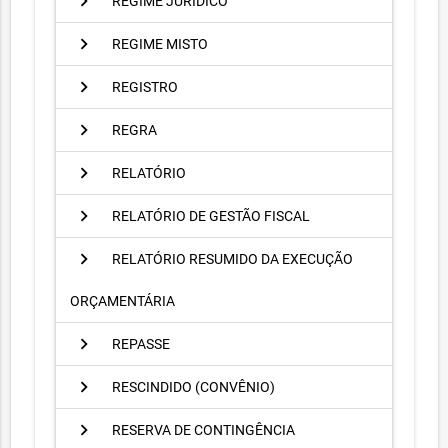
chevron_right
REGIME JURÍDICO
chevron_right
REGIME MISTO
chevron_right
REGISTRO
chevron_right
REGRA
chevron_right
RELATÓRIO
chevron_right
RELATÓRIO DE GESTÃO FISCAL
chevron_right
RELATÓRIO RESUMIDO DA EXECUÇÃO
ORÇAMENTÁRIA
chevron_right
REPASSE
chevron_right
RESCINDIDO (CONVÊNIO)
chevron_right
RESERVA DE CONTINGÊNCIA