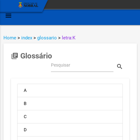
menu
Home
>
index
>
glossario
>
letra:K
Glossário
library_books
Pesquisar
search
A
B
C
D