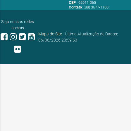
CEP
.: 62011-065
Contato
: (88) 3677-1100
E-mail:
ouvidoria@sobral.ce.gov.br
Siga nossas redes
sociais
Mapa do Site
- Última Atualização de Dados:
06/08/2026 20:59:53