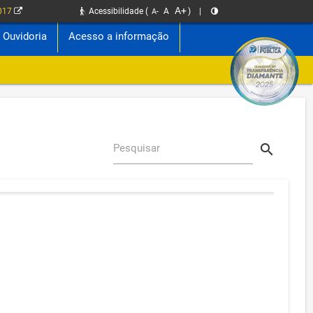
A+
2017
Acessibilidade
(
A
)
|
A-
Ouvidoria
Acesso a informação
search
Pesquisar