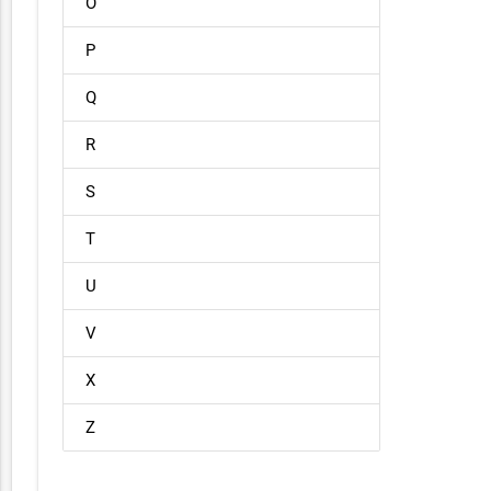
O
P
Q
R
S
T
U
V
X
Z