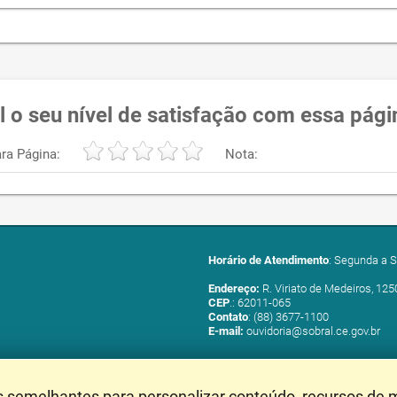
l o seu nível de satisfação com essa pági
ra Página:
Nota:
Horário de Atendimento
: Segunda a S
Endereço:
R. Viriato de Medeiros, 125
CEP
.: 62011-065
Contato
: (88) 3677-1100
E-mail:
ouvidoria@sobral.ce.gov.br
s semelhantes para personalizar conteúdo, recursos de m