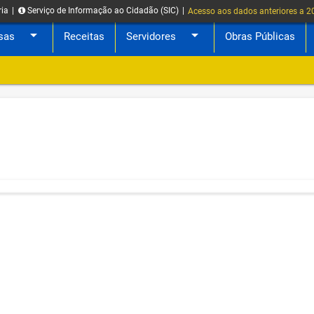
ria
|
Serviço de Informação ao Cidadão (SIC)
|
Acesso aos dados anteriores a 
arrow_drop_down
arrow_drop_down
sas
Receitas
Servidores
Obras Públicas