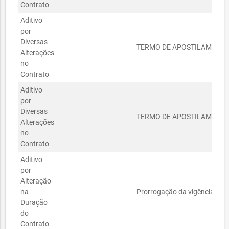
Contrato
Aditivo
por
Diversas
TERMO DE APOSTILAMENTO 
Alterações
no
Contrato
Aditivo
por
Diversas
TERMO DE APOSTILAMENTO 
Alterações
no
Contrato
Aditivo
por
Alteração
na
Prorrogação da vigência do c
Duração
do
Contrato