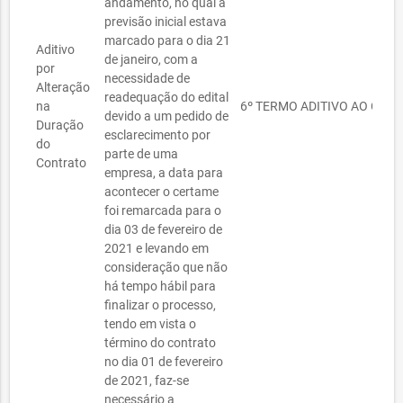
andamento, no qual a
previsão inicial estava
marcado para o dia 21
Aditivo
de janeiro, com a
por
necessidade de
Alteração
readequação do edital
na
6º TERMO ADITIVO AO CONT
devido a um pedido de
Duração
esclarecimento por
do
parte de uma
Contrato
empresa, a data para
acontecer o certame
foi remarcada para o
dia 03 de fevereiro de
2021 e levando em
consideração que não
há tempo hábil para
finalizar o processo,
tendo em vista o
término do contrato
no dia 01 de fevereiro
de 2021, faz-se
necessário a