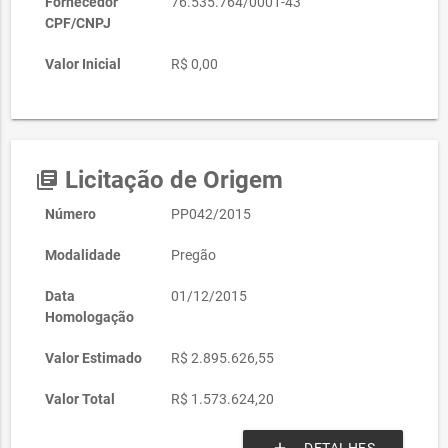
Fornecedor
76.535.764/0001-43
CPF/CNPJ
Valor Inicial
R$ 0,00
Licitação de Origem
library_books
Número
PP042/2015
Modalidade
Pregão
Data
01/12/2015
Homologação
Valor Estimado
R$ 2.895.626,55
Valor Total
R$ 1.573.624,20