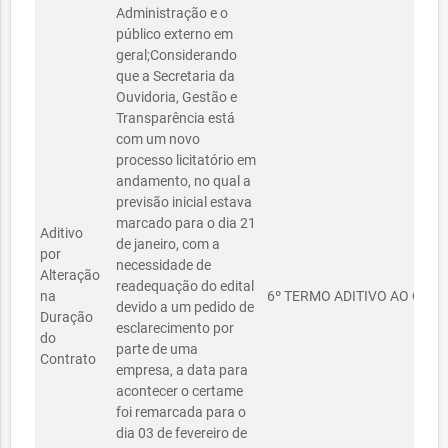
Administração e o
público externo em
geral;Considerando
que a Secretaria da
Ouvidoria, Gestão e
Transparência está
com um novo
processo licitatório em
andamento, no qual a
previsão inicial estava
marcado para o dia 21
Aditivo
de janeiro, com a
por
necessidade de
Alteração
readequação do edital
na
6º TERMO ADITIVO AO CONT
devido a um pedido de
Duração
esclarecimento por
do
parte de uma
Contrato
empresa, a data para
acontecer o certame
foi remarcada para o
dia 03 de fevereiro de