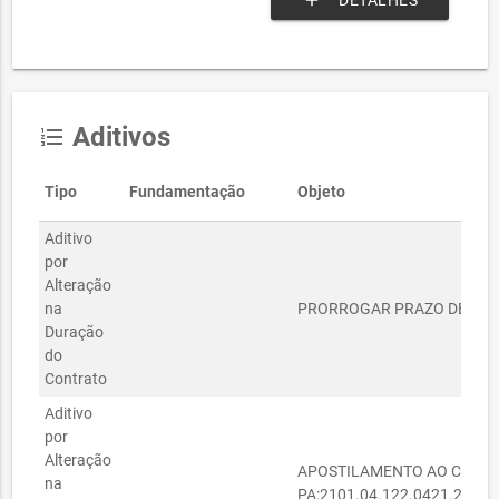
add
DETALHES
Aditivos
format_list_numbered
Tipo
Fundamentação
Objeto
Aditivo
por
Alteração
na
PRORROGAR PRAZO DE VIGÊ
Duração
do
Contrato
Aditivo
por
Alteração
APOSTILAMENTO AO CONTRA
na
PA:2101.04.122.0421.2193.