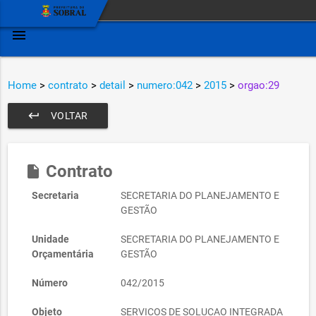
menu
Home
>
contrato
>
detail
>
numero:042
>
2015
>
orgao:29
keyboard_return
VOLTAR
Contrato
insert_drive_file
Secretaria
SECRETARIA DO PLANEJAMENTO E
GESTÃO
Unidade
SECRETARIA DO PLANEJAMENTO E
Orçamentária
GESTÃO
Número
042/2015
Objeto
SERVICOS DE SOLUCAO INTEGRADA