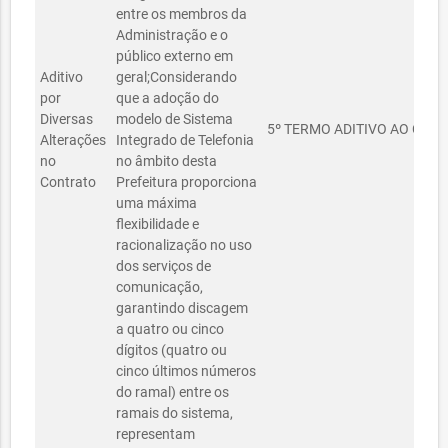
entre os membros da
Administração e o
público externo em
Aditivo
geral;Considerando
por
que a adoção do
Diversas
modelo de Sistema
5º TERMO ADITIVO AO CON
Alterações
Integrado de Telefonia
no
no âmbito desta
Contrato
Prefeitura proporciona
uma máxima
flexibilidade e
racionalização no uso
dos serviços de
comunicação,
garantindo discagem
a quatro ou cinco
dígitos (quatro ou
cinco últimos números
do ramal) entre os
ramais do sistema,
representam