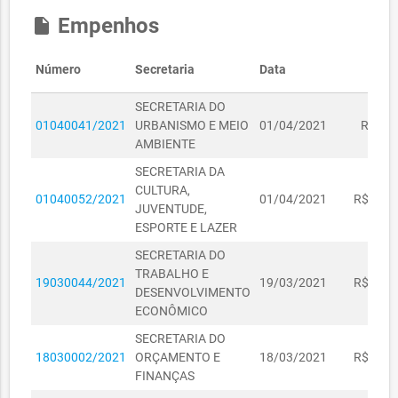
Empenhos
insert_drive_file
Número
Secretaria
Data
Val
SECRETARIA DO
01040041/2021
URBANISMO E MEIO
01/04/2021
R$ 65,
AMBIENTE
SECRETARIA DA
CULTURA,
01040052/2021
01/04/2021
R$ 283,
JUVENTUDE,
ESPORTE E LAZER
SECRETARIA DO
TRABALHO E
19030044/2021
19/03/2021
R$ 375,
DESENVOLVIMENTO
ECONÔMICO
SECRETARIA DO
18030002/2021
ORÇAMENTO E
18/03/2021
R$ 345,
FINANÇAS