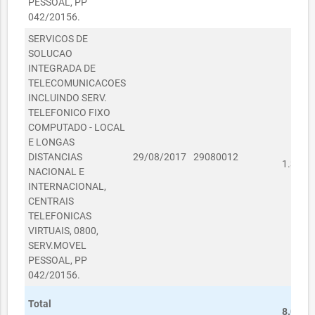
PESSOAL, PP
042/20156.
SERVICOS DE
SOLUCAO
INTEGRADA DE
TELECOMUNICACOES
INCLUINDO SERV.
TELEFONICO FIXO
COMPUTADO - LOCAL
E LONGAS
R
DISTANCIAS
29/08/2017
29080012
1.328,
NACIONAL E
INTERNACIONAL,
CENTRAIS
TELEFONICAS
VIRTUAIS, 0800,
SERV.MOVEL
PESSOAL, PP
042/20156.
R
Total
8.000,