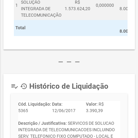
SOLUÇÃO
R$
R$
1
0,000000
INTEGRADA DE
1.573.624,20
8.000,00
TELECOMUNICAÇÃO
R$
Total
8.000,00
remove
remove
remove
Histórico de Liquidação
playlist_add_check
history
Cód. Liquidação:
Data:
Valor:
R$
5365
12/06/2017
3.390,39
Descrição / Justificativa:
SERVICOS DE SOLUCAO
INTEGRADA DE TELECOMUNICACOES INCLUINDO
SERV. TELEFONICO FIXO COMPUTADO - LOCAL E