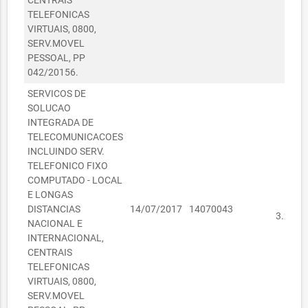
CENTRAIS
TELEFONICAS
VIRTUAIS, 0800,
SERV.MOVEL
PESSOAL, PP
042/20156.
SERVICOS DE
SOLUCAO
INTEGRADA DE
TELECOMUNICACOES
INCLUINDO SERV.
TELEFONICO FIXO
COMPUTADO - LOCAL
E LONGAS
R
DISTANCIAS
14/07/2017
14070043
3.280,
NACIONAL E
INTERNACIONAL,
CENTRAIS
TELEFONICAS
VIRTUAIS, 0800,
SERV.MOVEL