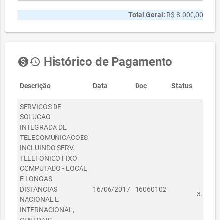
Total Geral:
R$ 8.000,00
Histórico de Pagamento
monetization_on
history
Descrição
Data
Doc
Status
Val
SERVICOS DE
SOLUCAO
INTEGRADA DE
TELECOMUNICACOES
INCLUINDO SERV.
TELEFONICO FIXO
COMPUTADO - LOCAL
E LONGAS
R
DISTANCIAS
16/06/2017
16060102
3.390,
NACIONAL E
INTERNACIONAL,