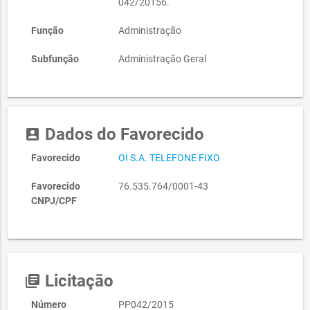
042/20156.
Função
Administração
Subfunção
Administração Geral
Dados do Favorecido
account_box
Favorecido
OI S.A. TELEFONE FIXO
Favorecido
76.535.764/0001-43
CNPJ/CPF
Licitação
library_books
Número
PP042/2015