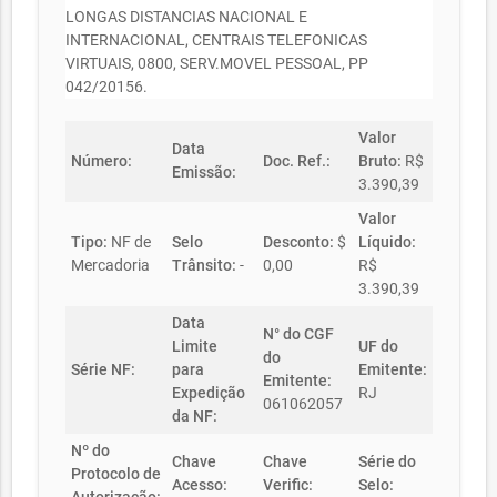
LONGAS DISTANCIAS NACIONAL E
INTERNACIONAL, CENTRAIS TELEFONICAS
VIRTUAIS, 0800, SERV.MOVEL PESSOAL, PP
042/20156.
Valor
Data
Número:
Doc. Ref.:
Bruto:
R$
Emissão:
3.390,39
Valor
Tipo:
NF de
Selo
Desconto:
$
Líquido:
Mercadoria
Trânsito:
-
0,00
R$
3.390,39
Data
N° do CGF
Limite
UF do
do
Série NF:
para
Emitente:
Emitente:
Expedição
RJ
061062057
da NF:
Nº do
Chave
Chave
Série do
Protocolo de
Acesso:
Verific:
Selo: