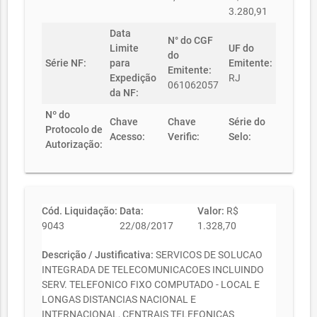
3.280,91
Data
N° do CGF
Limite
UF do
do
Série NF:
para
Emitente:
Emitente:
Expedição
RJ
061062057
da NF:
Nº do
Chave
Chave
Série do
Protocolo de
Acesso:
Verific:
Selo:
Autorização:
Cód. Liquidação:
Data:
Valor:
R$
9043
22/08/2017
1.328,70
Descrição / Justificativa:
SERVICOS DE SOLUCAO
INTEGRADA DE TELECOMUNICACOES INCLUINDO
SERV. TELEFONICO FIXO COMPUTADO - LOCAL E
LONGAS DISTANCIAS NACIONAL E
INTERNACIONAL, CENTRAIS TELEFONICAS