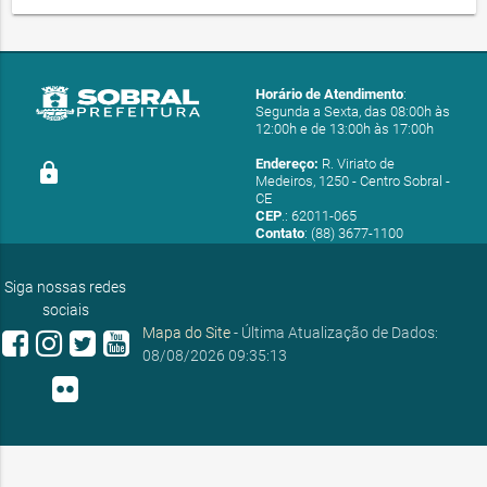
Horário de Atendimento
:
Segunda a Sexta, das 08:00h às
12:00h e de 13:00h às 17:00h
Endereço:
R. Viriato de
lock
Medeiros, 1250 - Centro Sobral -
CE
CEP
.: 62011-065
Contato
: (88) 3677-1100
E-mail:
ouvidoria@sobral.ce.gov.br
Siga nossas redes
sociais
Mapa do Site
- Última Atualização de Dados:
08/08/2026 09:35:13