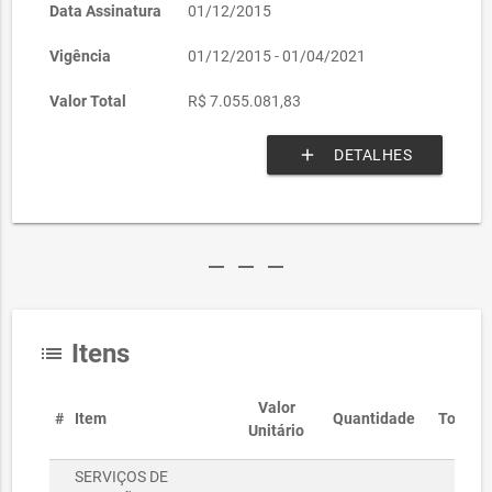
Data Assinatura
01/12/2015
Vigência
01/12/2015 - 01/04/2021
Valor Total
R$ 7.055.081,83
add
DETALHES
remove
remove
remove
Itens
list
Valor
#
Item
Quantidade
Total
Unitário
SERVIÇOS DE