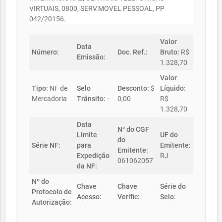
VIRTUAIS, 0800, SERV.MOVEL PESSOAL, PP
042/20156.
Valor
Data
Número:
Doc. Ref.:
Bruto:
R$
Emissão:
1.328,70
Valor
Tipo:
NF de
Selo
Desconto:
$
Líquido:
Mercadoria
Trânsito:
-
0,00
R$
1.328,70
Data
N° do CGF
Limite
UF do
do
Série NF:
para
Emitente:
Emitente:
Expedição
RJ
061062057
da NF:
Nº do
Chave
Chave
Série do
Protocolo de
Acesso:
Verific:
Selo:
Autorização: