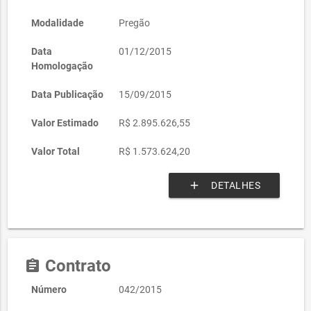
Modalidade
Pregão
Data
01/12/2015
Homologação
Data Publicação
15/09/2015
Valor Estimado
R$ 2.895.626,55
Valor Total
R$ 1.573.624,20
add
DETALHES
Contrato
assignment
Número
042/2015