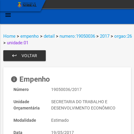
menu
Home
>
empenho
>
detail
>
numero:19050036
>
2017
>
orgao:26
>
unidade:01
keyboard_return
VOLTAR
Empenho
info
Número
19050036/2017
Unidade
SECRETARIA DO TRABALHO E
Orçamentária
DESENVOLVIMENTO ECONÔMICO
Modalidade
Estimado
Data
19/05/2017