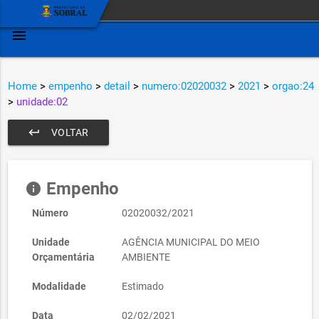
menu
Home
>
empenho
>
detail
>
numero:02020032
>
2021
>
orgao:24
>
unidade:02
keyboard_return
VOLTAR
Empenho
info
Número
02020032/2021
Unidade
AGÊNCIA MUNICIPAL DO MEIO
Orçamentária
AMBIENTE
Modalidade
Estimado
Data
02/02/2021