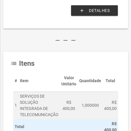
add
DETALHES
remove
remove
remove
Itens
list
Valor
#
Item
Quantidade
Total
Unitário
SERVIÇOS DE
SOLUÇÃO
R$
R$
1
1,000000
INTEGRADA DE
400,00
400,00
TELECOMUNICAÇÃO
R$
Total
400,00