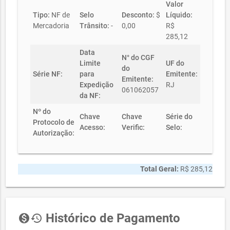
Valor
Tipo:
NF de
Selo
Desconto:
$
Líquido:
Mercadoria
Trânsito:
-
0,00
R$
285,12
Data
N° do CGF
Limite
UF do
do
Série NF:
para
Emitente:
Emitente:
Expedição
RJ
061062057
da NF:
Nº do
Chave
Chave
Série do
Protocolo de
Acesso:
Verific:
Selo:
Autorização:
Total Geral:
R$ 285,12
Histórico de Pagamento
monetization_on
history