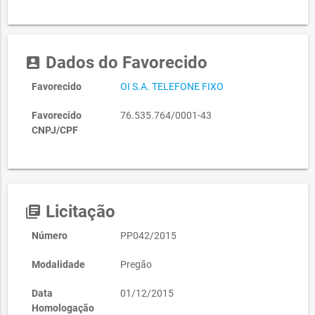
Dados do Favorecido
account_box
Favorecido
OI S.A. TELEFONE FIXO
Favorecido
76.535.764/0001-43
CNPJ/CPF
Licitação
library_books
Número
PP042/2015
Modalidade
Pregão
Data
01/12/2015
Homologação