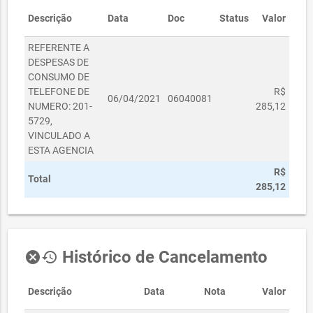
Descrição
Data
Doc
Status
Valor
REFERENTE A
DESPESAS DE
CONSUMO DE
TELEFONE DE
R$
06/04/2021
06040081
NUMERO: 201-
285,12
5729,
VINCULADO A
ESTA AGENCIA
R$
Total
285,12
Histórico de Cancelamento
cancel
history
Descrição
Data
Nota
Valor