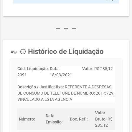
remove
remove
remove
Histórico de Liquidação
playlist_add_check
history
Cód. Liquidação:
Data:
Valor:
R$ 285,12
2091
18/03/2021
Descrição / Justificativa:
REFERENTE A DESPESAS
DE CONSUMO DE TELEFONE DE NUMERO: 201-5729,
VINCULADO A ESTA AGENCIA
Valor
Data
Número:
Doc. Ref.:
Bruto:
R$
Emissão:
285,12