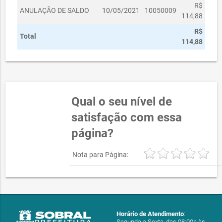
R$
ANULAÇÃO DE SALDO
10/05/2021
10050009
114,88
R$
Total
114,88
Qual o seu nível de
satisfação com essa
página?
Nota para Página:
Horário de Atendimento
:
Segunda a Sexta, das 08:00h às