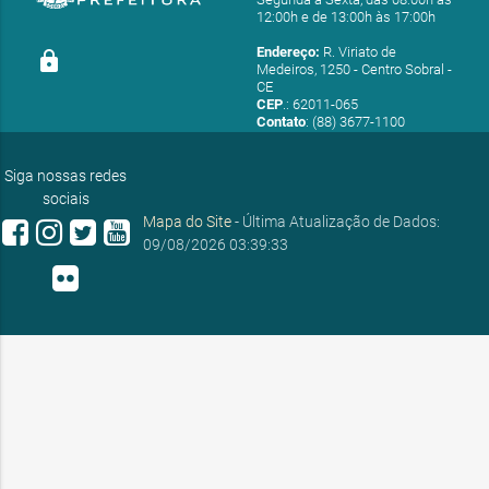
12:00h e de 13:00h às 17:00h
Endereço:
R. Viriato de
lock
Medeiros, 1250 - Centro Sobral -
CE
CEP
.: 62011-065
Contato
: (88) 3677-1100
E-mail:
ouvidoria@sobral.ce.gov.br
Siga nossas redes
sociais
Mapa do Site
- Última Atualização de Dados:
09/08/2026 03:39:33