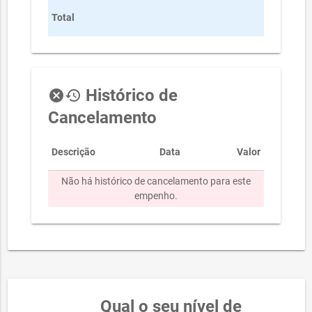
R$
Total
6.694,87
Histórico de
cancel
history
Cancelamento
Descrição
Data
Valor
Não há histórico de cancelamento para este
empenho.
Qual o seu nível de