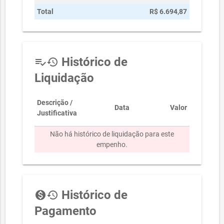
Total
R$ 6.694,87
Histórico de
playlist_add_check
history
Liquidação
Descrição /
Data
Valor
Justificativa
Não há histórico de liquidação para este
empenho.
Histórico de
monetization_on
history
Pagamento