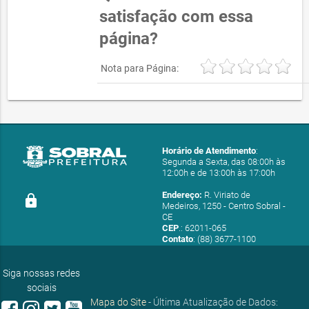
satisfação com essa
página?
Nota para Página:
Horário de Atendimento
:
Segunda a Sexta, das 08:00h às
12:00h e de 13:00h às 17:00h
Endereço:
R. Viriato de
lock
Medeiros, 1250 - Centro Sobral -
CE
CEP
.: 62011-065
Contato
: (88) 3677-1100
E-mail:
ouvidoria@sobral.ce.gov.br
Siga nossas redes
sociais
Mapa do Site
- Última Atualização de Dados: