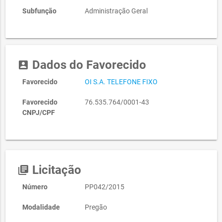
Subfunção
Administração Geral
Dados do Favorecido
account_box
Favorecido
OI S.A. TELEFONE FIXO
Favorecido
76.535.764/0001-43
CNPJ/CPF
Licitação
library_books
Número
PP042/2015
Modalidade
Pregão