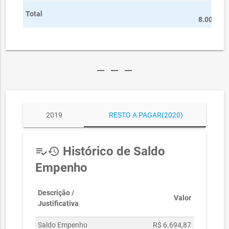
R$
Total
8.000,00
remove
remove
remove
2019
RESTO A PAGAR(2020)
Histórico de Saldo
playlist_add_check
history
Empenho
Descrição /
Valor
Justificativa
Saldo Empenho
R$ 6.694,87