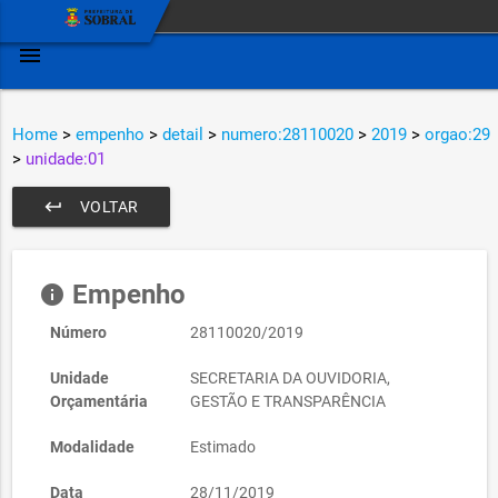
menu
Home
>
empenho
>
detail
>
numero:28110020
>
2019
>
orgao:29
>
unidade:01
keyboard_return
VOLTAR
Empenho
info
Número
28110020/2019
Unidade
SECRETARIA DA OUVIDORIA,
Orçamentária
GESTÃO E TRANSPARÊNCIA
Modalidade
Estimado
Data
28/11/2019