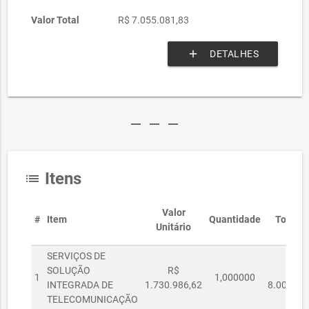
Valor Total
R$ 7.055.081,83
add
DETALHES
remove
remove
remove
Itens
list
Valor
#
Item
Quantidade
Total
Unitário
SERVIÇOS DE
SOLUÇÃO
R$
R$
1
1,000000
INTEGRADA DE
1.730.986,62
8.000,00
TELECOMUNICAÇÃO