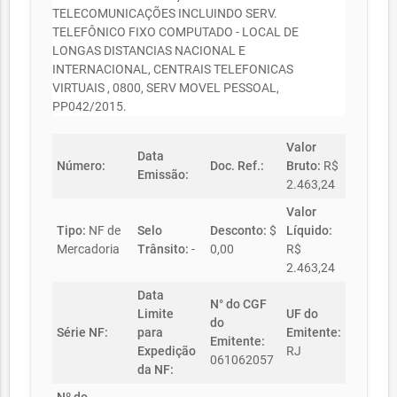
TELECOMUNICAÇÕES INCLUINDO SERV.
TELEFÔNICO FIXO COMPUTADO - LOCAL DE
LONGAS DISTANCIAS NACIONAL E
INTERNACIONAL, CENTRAIS TELEFONICAS
VIRTUAIS , 0800, SERV MOVEL PESSOAL,
PP042/2015.
Valor
Data
Número:
Doc. Ref.:
Bruto:
R$
Emissão:
2.463,24
Valor
Tipo:
NF de
Selo
Desconto:
$
Líquido:
Mercadoria
Trânsito:
-
0,00
R$
2.463,24
Data
N° do CGF
Limite
UF do
do
Série NF:
para
Emitente:
Emitente:
Expedição
RJ
061062057
da NF: