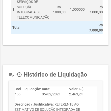
SERVIÇOS DE
SOLUÇÃO
R$
R$
1
1,000000
INTEGRADA DE
7.000,00
7.000,00
TELECOMUNICAÇÃO
R$
Total
7.000,00
remove
remove
remove
Histórico de Liquidação
playlist_add_check
history
Cód. Liquidação:
Data:
Valor:
R$
456
05/02/2021
2.463,24
Descrição / Justificativa:
REFERENTE AO
ESTIMATIVO DE SOLUÇÃO INTEGRADA DE