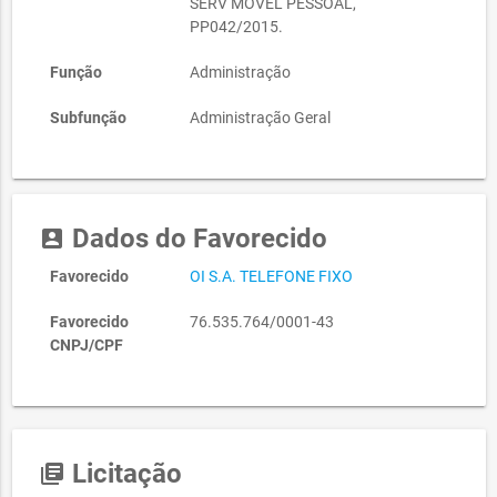
SERV MOVEL PESSOAL,
PP042/2015.
Função
Administração
Subfunção
Administração Geral
Dados do Favorecido
account_box
Favorecido
OI S.A. TELEFONE FIXO
Favorecido
76.535.764/0001-43
CNPJ/CPF
Licitação
library_books