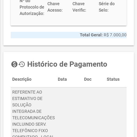
Nº do
Chave
Chave
Série do
Protocolo de
Acesso:
Verific:
Selo:
Autorização:
Total Geral:
R$ 7.000,00
Histórico de Pagamento
monetization_on
history
Descrição
Data
Doc
Status
Val
REFERENTE AO
ESTIMATIVO DE
SOLUÇÃO
INTEGRADA DE
TELECOMUNICAÇÕES
INCLUINDO SERV.
TELEFÔNICO FIXO