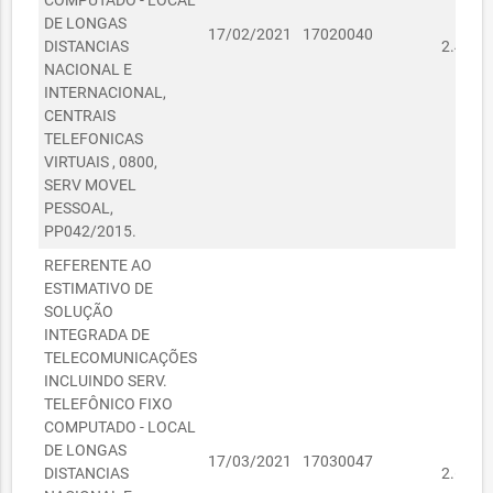
COMPUTADO - LOCAL
DE LONGAS
R
17/02/2021
17020040
DISTANCIAS
2.463,
NACIONAL E
INTERNACIONAL,
CENTRAIS
TELEFONICAS
VIRTUAIS , 0800,
SERV MOVEL
PESSOAL,
PP042/2015.
REFERENTE AO
ESTIMATIVO DE
SOLUÇÃO
INTEGRADA DE
TELECOMUNICAÇÕES
INCLUINDO SERV.
TELEFÔNICO FIXO
COMPUTADO - LOCAL
DE LONGAS
R
17/03/2021
17030047
DISTANCIAS
2.616,