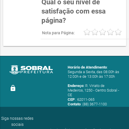
Qual o seu nível de
satisfação com essa
página?
Nota para Página:
Horário de Atendimento
:
Segunda a Sexta, das 08:00h às
12:00h e de 13:00h às 17:00h
Endereço:
R. Viriato de
lock
Medeiros, 1250 - Centro Sobral -
CE
CEP
.: 62011-065
Contato
: (88) 3677-1100
E-mail:
ouvidoria@sobral.ce.gov.br
Siga nossas redes
sociais