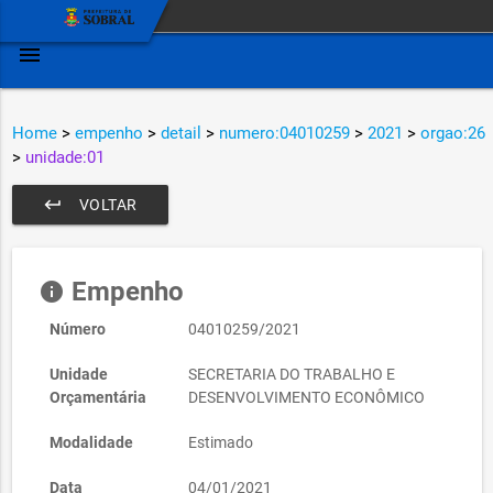
menu
Home
>
empenho
>
detail
>
numero:04010259
>
2021
>
orgao:26
>
unidade:01
keyboard_return
VOLTAR
Empenho
info
Número
04010259/2021
Unidade
SECRETARIA DO TRABALHO E
Orçamentária
DESENVOLVIMENTO ECONÔMICO
Modalidade
Estimado
Data
04/01/2021