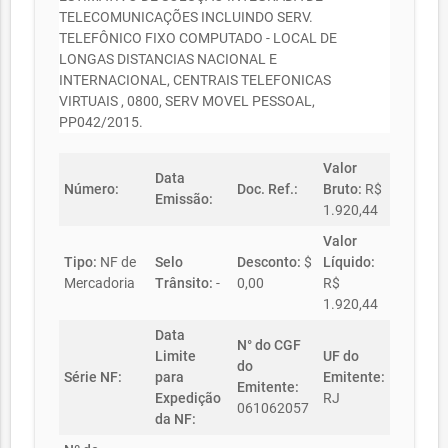
TELECOMUNICAÇÕES INCLUINDO SERV.
TELEFÔNICO FIXO COMPUTADO - LOCAL DE
LONGAS DISTANCIAS NACIONAL E
INTERNACIONAL, CENTRAIS TELEFONICAS
VIRTUAIS , 0800, SERV MOVEL PESSOAL,
PP042/2015.
Valor
Data
Número:
Doc. Ref.:
Bruto:
R$
Emissão:
1.920,44
Valor
Tipo:
NF de
Selo
Desconto:
$
Líquido:
Mercadoria
Trânsito:
-
0,00
R$
1.920,44
Data
N° do CGF
Limite
UF do
do
Série NF:
para
Emitente:
Emitente:
Expedição
RJ
061062057
da NF: