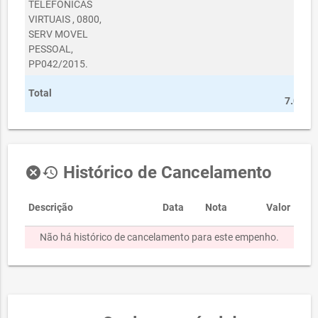
TELEFONICAS
VIRTUAIS , 0800,
SERV MOVEL
PESSOAL,
PP042/2015.
R
Total
7.000,
Histórico de Cancelamento
cancel
history
Descrição
Data
Nota
Valor
Não há histórico de cancelamento para este empenho.