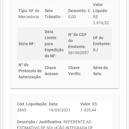
Valor
Tipo:
NF de
Selo
Desconto:
$
Líquido:
Mercadoria
Trânsito:
-
0,00
R$
2.616,32
Data
N° do CGF
Limite
UF do
do
Série NF:
para
Emitente:
Emitente:
Expedição
RJ
061062057
da NF:
Nº do
Chave
Chave
Série do
Protocolo de
Acesso:
Verific:
Selo:
Autorização:
Cód. Liquidação:
Data:
Valor:
R$
2845
19/03/2021
1.920,44
Descrição / Justificativa:
REFERENTE AO
ESTIMATIVO DE SOLUÇÃO INTEGRADA DE