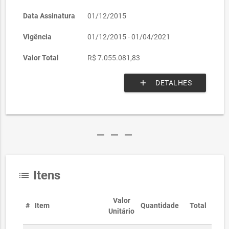
Data Assinatura
01/12/2015
Vigência
01/12/2015 - 01/04/2021
Valor Total
R$ 7.055.081,83
add
DETALHES
remove
remove
remove
Itens
list
Valor
#
Item
Quantidade
Total
Unitário