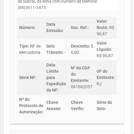
de Sobral, da linha com numero de telefone:
(88)3611-3473.
Valor
Data
Número:
Doc. Ref.:
Bruto:
R$
Emissão:
90,87
Valor
Tipo:
NF de
Selo
Desconto:
$
Líquido:
Mercadoria
Trânsito:
-
0,00
R$ 90,87
Data
N° do CGF
Limite
UF do
do
Série NF:
para
Emitente:
Emitente:
Expedição
RJ
061062057
da NF:
Nº do
Chave
Chave
Série do
Protocolo de
Acesso:
Verific:
Selo:
Autorização: