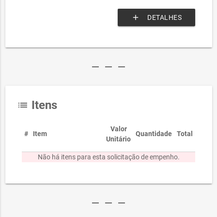
add
DETALHES
remove
remove
remove
Itens
list
Valor
#
Item
Quantidade
Total
Unitário
Não há itens para esta solicitação de empenho.
remove
remove
remove