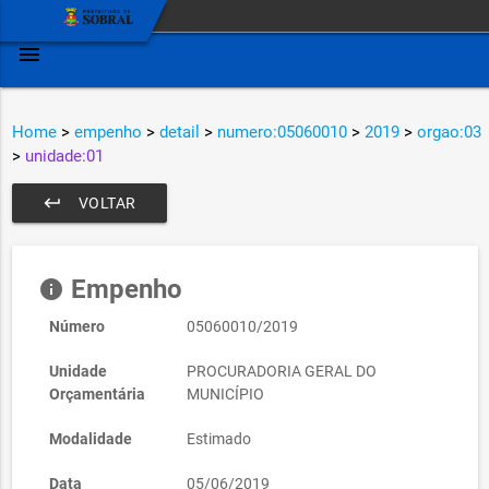
menu
Home
>
empenho
>
detail
>
numero:05060010
>
2019
>
orgao:03
>
unidade:01
keyboard_return
VOLTAR
Empenho
info
Número
05060010/2019
Unidade
PROCURADORIA GERAL DO
Orçamentária
MUNICÍPIO
Modalidade
Estimado
Data
05/06/2019