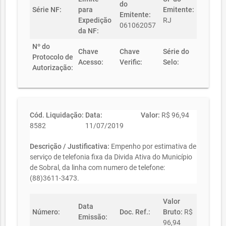
do
Série NF:
para
Emitente:
Emitente:
Expedição
RJ
061062057
da NF:
Nº do
Chave
Chave
Série do
Protocolo de
Acesso:
Verific:
Selo:
Autorização:
Cód. Liquidação:
Data:
Valor:
R$ 96,94
8582
11/07/2019
Descrição / Justificativa:
Empenho por estimativa de
serviço de telefonia fixa da Divida Ativa do Município
de Sobral, da linha com numero de telefone:
(88)3611-3473.
Valor
Data
Número:
Doc. Ref.:
Bruto:
R$
Emissão:
96,94