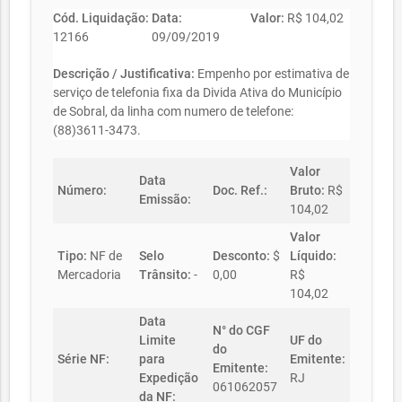
Cód. Liquidação:
Data:
Valor:
R$ 104,02
12166
09/09/2019
Descrição / Justificativa:
Empenho por estimativa de
serviço de telefonia fixa da Divida Ativa do Município
de Sobral, da linha com numero de telefone:
(88)3611-3473.
Valor
Data
Número:
Doc. Ref.:
Bruto:
R$
Emissão:
104,02
Valor
Tipo:
NF de
Selo
Desconto:
$
Líquido:
Mercadoria
Trânsito:
-
0,00
R$
104,02
Data
N° do CGF
Limite
UF do
do
Série NF:
para
Emitente:
Emitente:
Expedição
RJ
061062057
da NF: