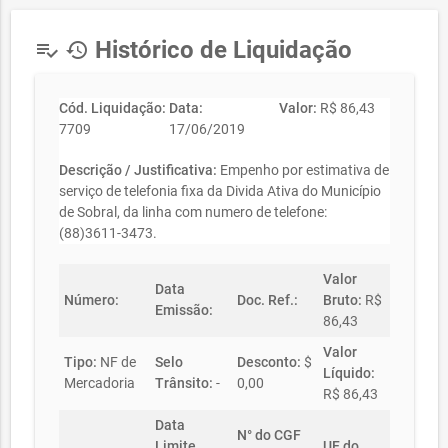
Histórico de Liquidação
playlist_add_check
history
Cód. Liquidação:
Data:
Valor:
R$ 86,43
7709
17/06/2019
Descrição / Justificativa:
Empenho por estimativa de
serviço de telefonia fixa da Divida Ativa do Município
de Sobral, da linha com numero de telefone:
(88)3611-3473.
Valor
Data
Número:
Doc. Ref.:
Bruto:
R$
Emissão:
86,43
Valor
Tipo:
NF de
Selo
Desconto:
$
Líquido:
Mercadoria
Trânsito:
-
0,00
R$ 86,43
Data
N° do CGF
Limite
UF do