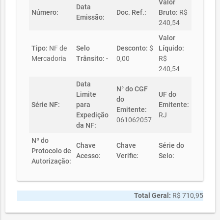
Valor
Data
Número:
Doc. Ref.:
Bruto:
R$
Emissão:
240,54
Valor
Tipo:
NF de
Selo
Desconto:
$
Líquido:
Mercadoria
Trânsito:
-
0,00
R$
240,54
Data
N° do CGF
Limite
UF do
do
Série NF:
para
Emitente:
Emitente:
Expedição
RJ
061062057
da NF:
Nº do
Chave
Chave
Série do
Protocolo de
Acesso:
Verific:
Selo:
Autorização:
Total Geral:
R$ 710,95