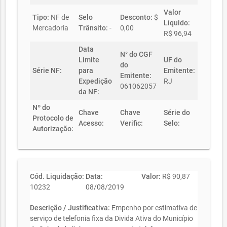
Valor
Tipo:
NF de
Selo
Desconto:
$
Líquido:
Mercadoria
Trânsito:
-
0,00
R$ 96,94
Data
N° do CGF
Limite
UF do
do
Série NF:
para
Emitente:
Emitente:
Expedição
RJ
061062057
da NF:
Nº do
Chave
Chave
Série do
Protocolo de
Acesso:
Verific:
Selo:
Autorização:
Cód. Liquidação:
Data:
Valor:
R$ 90,87
10232
08/08/2019
Descrição / Justificativa:
Empenho por estimativa de
serviço de telefonia fixa da Divida Ativa do Município