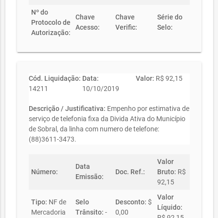
Nº do
Chave
Chave
Série do
Protocolo de
Acesso:
Verific:
Selo:
Autorização:
Cód. Liquidação:
Data:
Valor:
R$ 92,15
14211
10/10/2019
Descrição / Justificativa:
Empenho por estimativa de
serviço de telefonia fixa da Divida Ativa do Município
de Sobral, da linha com numero de telefone:
(88)3611-3473.
Valor
Data
Número:
Doc. Ref.:
Bruto:
R$
Emissão:
92,15
Valor
Tipo:
NF de
Selo
Desconto:
$
Líquido:
Mercadoria
Trânsito:
-
0,00
R$ 92,15