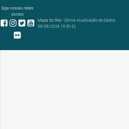
ouvidoria@sobral.ce.gov.br
Siga nossas redes
sociais
Mapa do Site
- Última Atualização de Dados:
08/08/2026 19:30:52