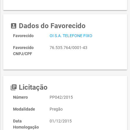
Dados do Favorecido
account_box
Favorecido
OI S.A. TELEFONE FIXO
Favorecido
76.535.764/0001-43
CNPJ/CPF
Licitação
library_books
Número
PP042/2015
Modalidade
Pregão
Data
01/12/2015
Homologação