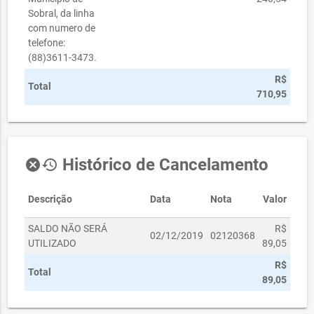
Sobral, da linha
com numero de
telefone:
(88)3611-3473.
R$
Total
710,95
Histórico de Cancelamento
cancel
history
Descrição
Data
Nota
Valor
SALDO NÃO SERÁ
R$
02/12/2019
02120368
UTILIZADO
89,05
R$
Total
89,05