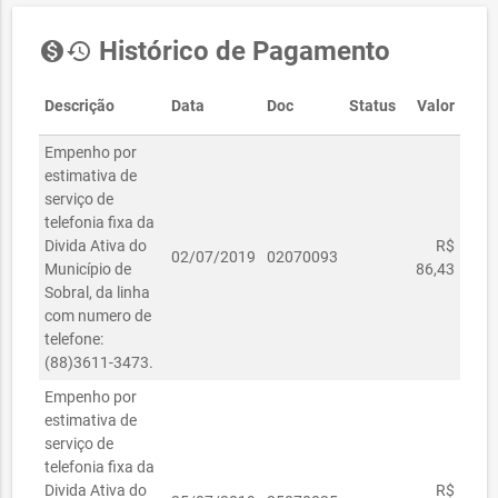
Histórico de Pagamento
monetization_on
history
Descrição
Data
Doc
Status
Valor
Empenho por
estimativa de
serviço de
telefonia fixa da
Divida Ativa do
R$
02/07/2019
02070093
Município de
86,43
Sobral, da linha
com numero de
telefone:
(88)3611-3473.
Empenho por
estimativa de
serviço de
telefonia fixa da
Divida Ativa do
R$