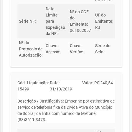
Data
N° do CGF
Limite
UF do
do
Série NF:
para
Emitente:
Emitente:
Expedição
RJ
061062057
da NF:
Nº do
Chave
Chave
Série do
Protocolo de
Acesso:
Verific:
Selo:
Autorização:
Cód. Liquidação:
Data:
Valor:
R$ 240,54
15499
31/10/2019
Descrição / Justificativa:
Empenho por estimativa de
serviço de telefonia fixa da Divida Ativa do Município
de Sobral, da linha com numero de telefone:
(88)3611-3473.