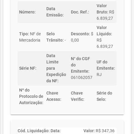
Valor
Data
Número:
Doc. Ref.:
Bruto:
R$
Emissão:
6.839,27
Valor
Tipo:
NF de
Selo
Desconto:
$
Líquido:
Mercadoria
Trânsito:
-
0,00
R$
6.839,27
Data
N° do CGF
Limite
UF do
do
Série NF:
para
Emitente:
Emitente:
Expedição
RJ
061062057
da NF:
Nº do
Chave
Chave
Série do
Protocolo de
Acesso:
Verific:
Selo:
Autorização:
Cód. Liquidação:
Data:
Valor:
R$ 347,36