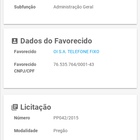
Subfunção
Administração Geral
Dados do Favorecido
account_box
Favorecido
OI S.A. TELEFONE FIXO
Favorecido
76.535.764/0001-43
CNPJ/CPF
Licitação
library_books
Número
PP042/2015
Modalidade
Pregão