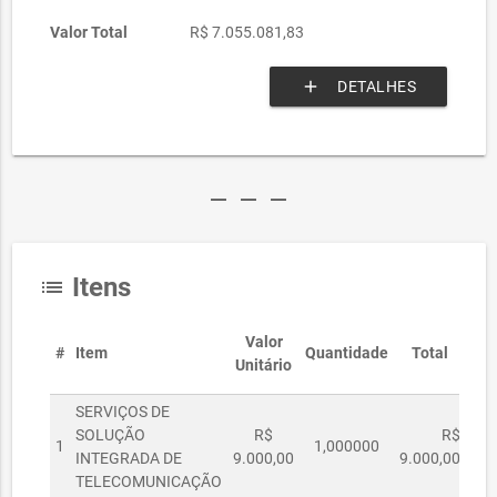
Valor Total
R$ 7.055.081,83
add
DETALHES
remove
remove
remove
Itens
list
Valor
#
Item
Quantidade
Total
Unitário
SERVIÇOS DE
SOLUÇÃO
R$
R$
1
1,000000
INTEGRADA DE
9.000,00
9.000,00
TELECOMUNICAÇÃO