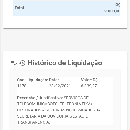
R$
Total
9.000,00
remove
remove
remove
Histórico de Liquidação
playlist_add_check
history
Cód. Liquidação:
Data:
Valor:
R$
1178
23/02/2021
6.839,27
Descrição / Justificativa:
SERVICOS DE
TELECOMUNICACOES (TELEFONIA FIXA)
DESTINADOS A SUPRIR AS NECESSIDADES DA
SECRETARIA DA OUVIDORIA,GESTÃO E
TRANSPARÊNCIA.