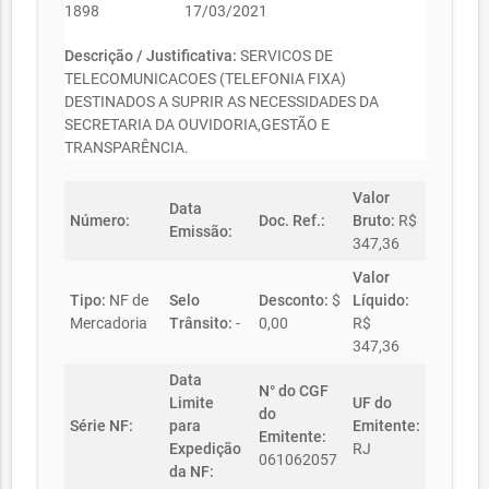
1898
17/03/2021
Descrição / Justificativa:
SERVICOS DE
TELECOMUNICACOES (TELEFONIA FIXA)
DESTINADOS A SUPRIR AS NECESSIDADES DA
SECRETARIA DA OUVIDORIA,GESTÃO E
TRANSPARÊNCIA.
Valor
Data
Número:
Doc. Ref.:
Bruto:
R$
Emissão:
347,36
Valor
Tipo:
NF de
Selo
Desconto:
$
Líquido:
Mercadoria
Trânsito:
-
0,00
R$
347,36
Data
N° do CGF
Limite
UF do
do
Série NF:
para
Emitente:
Emitente:
Expedição
RJ
061062057
da NF: