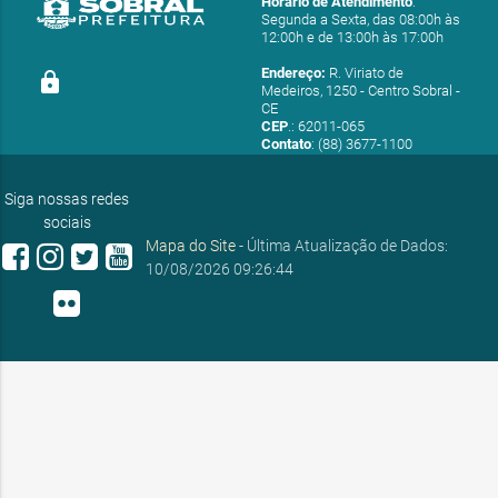
Horário de Atendimento
:
Segunda a Sexta, das 08:00h às
12:00h e de 13:00h às 17:00h
Endereço:
R. Viriato de
lock
Medeiros, 1250 - Centro Sobral -
CE
CEP
.: 62011-065
Contato
: (88) 3677-1100
E-mail:
ouvidoria@sobral.ce.gov.br
Siga nossas redes
sociais
Mapa do Site
- Última Atualização de Dados:
10/08/2026 09:26:44