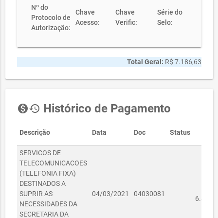
Nº do
Chave
Chave
Série do
Protocolo de
Acesso:
Verific:
Selo:
Autorização:
Total Geral:
R$ 7.186,63
Histórico de Pagamento
monetization_on
history
Descrição
Data
Doc
Status
Val
SERVICOS DE
TELECOMUNICACOES
(TELEFONIA FIXA)
DESTINADOS A
R
SUPRIR AS
04/03/2021
04030081
6.839,
NECESSIDADES DA
SECRETARIA DA