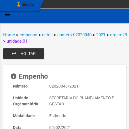
menu
Home
>
empenho
>
detail
>
numero:02020040
>
2021
>
orgao:29
>
unidade:01
keyboard_return
VOLTAR
Empenho
info
Número
02020040/2021
Unidade
SECRETARIA DO PLANEJAMENTO E
Orçamentária
GESTÃO
Modalidade
Estimado
Data
02/02/2021