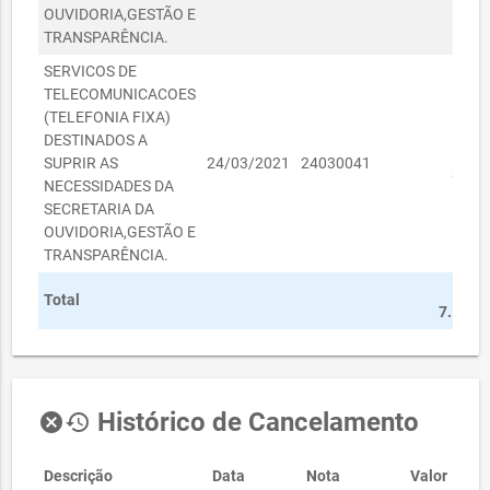
OUVIDORIA,GESTÃO E
TRANSPARÊNCIA.
SERVICOS DE
TELECOMUNICACOES
(TELEFONIA FIXA)
DESTINADOS A
R
SUPRIR AS
24/03/2021
24030041
347,
NECESSIDADES DA
SECRETARIA DA
OUVIDORIA,GESTÃO E
TRANSPARÊNCIA.
R
Total
7.186,
Histórico de Cancelamento
cancel
history
Descrição
Data
Nota
Valor