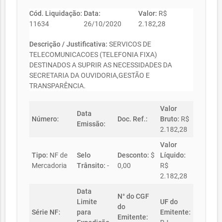
Cód. Liquidação:
Data:
Valor:
R$
11634
26/10/2020
2.182,28
Descrição / Justificativa:
SERVICOS DE
TELECOMUNICACOES (TELEFONIA FIXA)
DESTINADOS A SUPRIR AS NECESSIDADES DA
SECRETARIA DA OUVIDORIA,GESTÃO E
TRANSPARÊNCIA.
Valor
Data
Número:
Doc. Ref.:
Bruto:
R$
Emissão:
2.182,28
Valor
Tipo:
NF de
Selo
Desconto:
$
Líquido:
Mercadoria
Trânsito:
-
0,00
R$
2.182,28
Data
N° do CGF
Limite
UF do
do
Série NF:
para
Emitente:
Emitente: