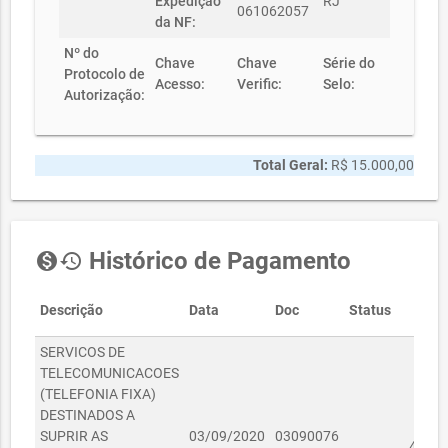
Expedição
RJ
061062057
da NF:
Nº do
Chave
Chave
Série do
Protocolo de
Acesso:
Verific:
Selo:
Autorização:
Total Geral:
R$ 15.000,00
Histórico de Pagamento
monetization_on
history
Descrição
Data
Doc
Status
Va
SERVICOS DE
TELECOMUNICACOES
(TELEFONIA FIXA)
DESTINADOS A
SUPRIR AS
03/09/2020
03090076
4.902