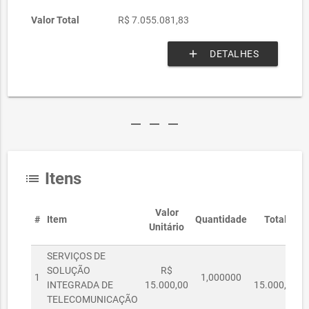
Valor Total
R$ 7.055.081,83
add
DETALHES
remove
remove
remove
Itens
list
Valor
#
Item
Quantidade
Total
Unitário
SERVIÇOS DE
SOLUÇÃO
R$
R$
1
1,000000
INTEGRADA DE
15.000,00
15.000,00
TELECOMUNICAÇÃO