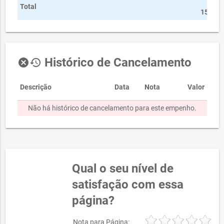
Total
15.000
Histórico de Cancelamento
cancel
history
Descrição
Data
Nota
Valor
Não há histórico de cancelamento para este empenho.
Qual o seu nível de
satisfação com essa
página?
Nota para Página: