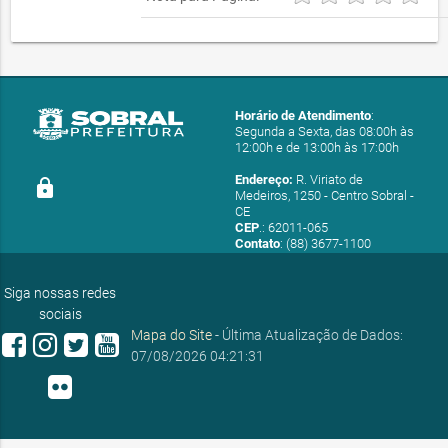
Horário de Atendimento
:
Segunda a Sexta, das 08:00h às
12:00h e de 13:00h às 17:00h
Endereço:
R. Viriato de
lock
Medeiros, 1250 - Centro Sobral -
CE
CEP
.: 62011-065
Contato
: (88) 3677-1100
E-mail:
ouvidoria@sobral.ce.gov.br
Siga nossas redes
sociais
Mapa do Site
- Última Atualização de Dados:
07/08/2026 04:21:31