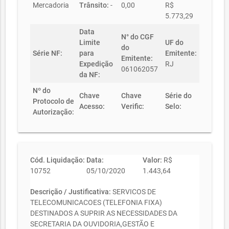
Mercadoria
Trânsito:
-
0,00
R$
5.773,29
Data
N° do CGF
Limite
UF do
do
Série NF:
para
Emitente:
Emitente:
Expedição
RJ
061062057
da NF:
Nº do
Chave
Chave
Série do
Protocolo de
Acesso:
Verific:
Selo:
Autorização:
Cód. Liquidação:
Data:
Valor:
R$
10752
05/10/2020
1.443,64
Descrição / Justificativa:
SERVICOS DE
TELECOMUNICACOES (TELEFONIA FIXA)
DESTINADOS A SUPRIR AS NECESSIDADES DA
SECRETARIA DA OUVIDORIA,GESTÃO E