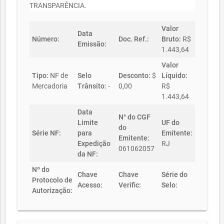
TRANSPARÊNCIA.
Valor
Data
Número:
Doc. Ref.:
Bruto:
R$
Emissão:
1.443,64
Valor
Tipo:
NF de
Selo
Desconto:
$
Líquido:
Mercadoria
Trânsito:
-
0,00
R$
1.443,64
Data
N° do CGF
Limite
UF do
do
Série NF:
para
Emitente:
Emitente:
Expedição
RJ
061062057
da NF:
Nº do
Chave
Chave
Série do
Protocolo de
Acesso:
Verific:
Selo:
Autorização: