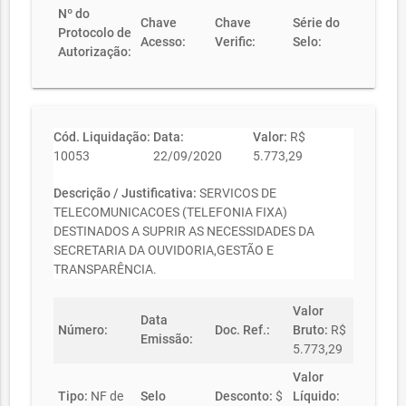
Nº do
Chave
Chave
Série do
Protocolo de
Acesso:
Verific:
Selo:
Autorização:
Cód. Liquidação:
Data:
Valor:
R$
10053
22/09/2020
5.773,29
Descrição / Justificativa:
SERVICOS DE
TELECOMUNICACOES (TELEFONIA FIXA)
DESTINADOS A SUPRIR AS NECESSIDADES DA
SECRETARIA DA OUVIDORIA,GESTÃO E
TRANSPARÊNCIA.
Valor
Data
Número:
Doc. Ref.:
Bruto:
R$
Emissão:
5.773,29
Valor
Tipo:
NF de
Selo
Desconto:
$
Líquido: