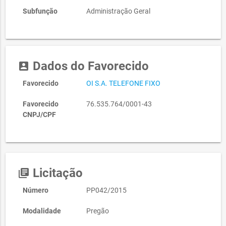
Subfunção
Administração Geral
Dados do Favorecido
account_box
Favorecido
OI S.A. TELEFONE FIXO
Favorecido
76.535.764/0001-43
CNPJ/CPF
Licitação
library_books
Número
PP042/2015
Modalidade
Pregão