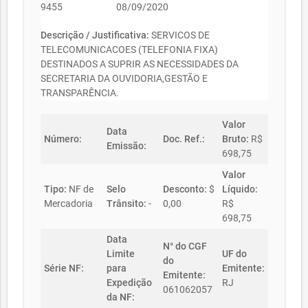
9455
08/09/2020
Descrição / Justificativa:
SERVICOS DE
TELECOMUNICACOES (TELEFONIA FIXA)
DESTINADOS A SUPRIR AS NECESSIDADES DA
SECRETARIA DA OUVIDORIA,GESTÃO E
TRANSPARÊNCIA.
Valor
Data
Número:
Doc. Ref.:
Bruto:
R$
Emissão:
698,75
Valor
Tipo:
NF de
Selo
Desconto:
$
Líquido:
Mercadoria
Trânsito:
-
0,00
R$
698,75
Data
N° do CGF
Limite
UF do
do
Série NF:
para
Emitente:
Emitente:
Expedição
RJ
061062057
da NF: