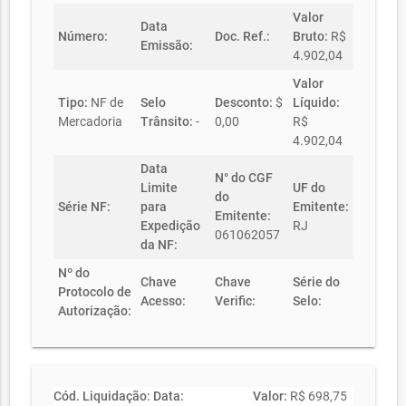
Valor
Data
Número:
Doc. Ref.:
Bruto:
R$
Emissão:
4.902,04
Valor
Tipo:
NF de
Selo
Desconto:
$
Líquido:
Mercadoria
Trânsito:
-
0,00
R$
4.902,04
Data
N° do CGF
Limite
UF do
do
Série NF:
para
Emitente:
Emitente:
Expedição
RJ
061062057
da NF:
Nº do
Chave
Chave
Série do
Protocolo de
Acesso:
Verific:
Selo:
Autorização:
Cód. Liquidação:
Data:
Valor:
R$ 698,75