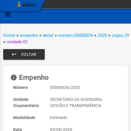
menu
Home
>
empenho
>
detail
>
numero:05080034
>
2020
>
orgao:29
>
unidade:01
keyboard_return
VOLTAR
Empenho
info
Número
05080034/2020
Unidade
SECRETARIA DA OUVIDORIA,
Orçamentária
GESTÃO E TRANSPARÊNCIA
Modalidade
Estimado
Data
05/08/2020