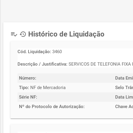
Histórico de Liquidação
playlist_add_check
history
Cód. Liquidação:
3460
Descrição / Justificativa:
SERVICOS DE TELEFONIA FIXA
Número:
Data Emi
Tipo:
NF de Mercadoria
Selo Trâ
Série NF:
Data Lim
Nº do Protocolo de Autorização:
Chave A