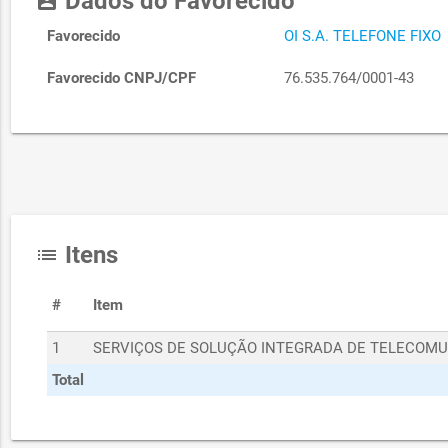
Dados do Favorecido
account_box
Favorecido
OI S.A. TELEFONE FIXO
Favorecido CNPJ/CPF
76.535.764/0001-43
Itens
list
#
Item
1
SERVIÇOS DE SOLUÇÃO INTEGRADA DE TELECOM
Total