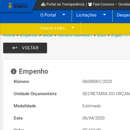
Portal da Transparência
|
Fale Conosco – Ouvido
arrow_drop_down
arrow_drop_down
O Portal
Licitações
Despe
arrow_drop_down
Outros Links
Home
>
empenho
>
detail
>
numero:06040001
>
2020
>
orgao:11
keyboard_return
VOLTAR
Empenho
info
Número
06040001/2020
Unidade Orçamentária
SECRETARIA DO ORÇA
Modalidade
Estimado
Data
06/04/2020