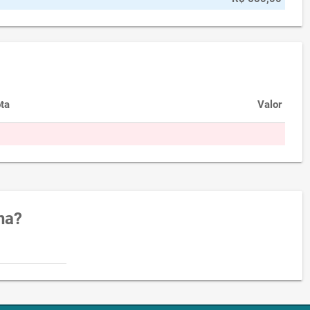
ta
Valor
na?