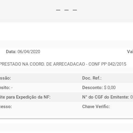
remove
remove
remove
Data:
06/04/2020
Va
 PRESTADO NA COORD. DE ARRECADACAO - CONF PP 042/2015
ssão:
Doc. Ref.:
nsito:
-
Desconto:
$ 0,00
ite para Expedição da NF:
N° do CGF do Emitente:
0
cesso:
Chave Verific: