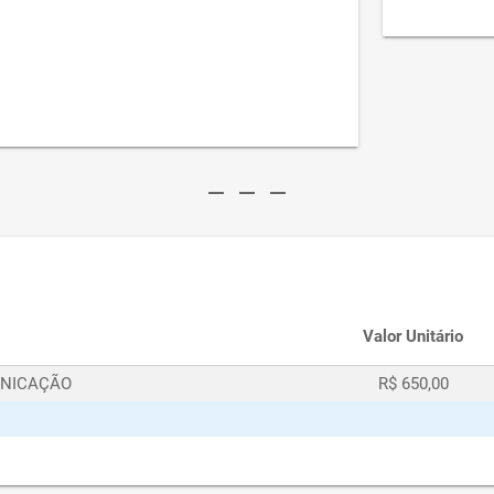
remove
remove
remove
Valor Unitário
UNICAÇÃO
R$ 650,00