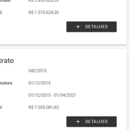
imado
R$ 2.895.626,55
l
R$ 1.573.624,20
add
DETALHES
rato
042/2015
natura
01/12/2015
01/12/2015 - 01/04/2021
l
R$ 7.055.081,83
add
DETALHES