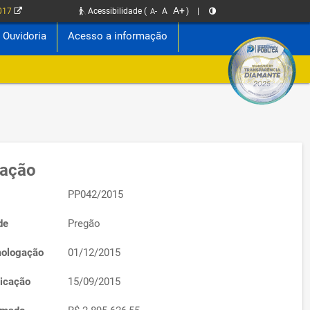
A+
2017
Acessibilidade
(
A
)
|
A-
Ouvidoria
Acesso a informação
tação
PP042/2015
de
Pregão
ologação
01/12/2015
icação
15/09/2015