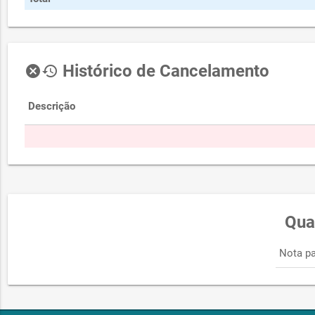
Histórico de Cancelamento
cancel
history
Descrição
Qua
Nota pa