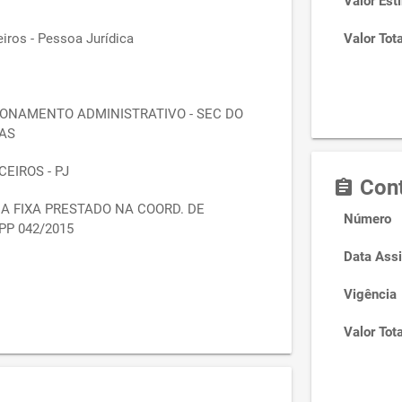
Valor Est
iros - Pessoa Jurídica
Valor Tota
ONAMENTO ADMINISTRATIVO - SEC DO
AS
EIROS - PJ
Cont
assignment
A FIXA PRESTADO NA COORD. DE
Número
PP 042/2015
Data Assi
Vigência
Valor Tota