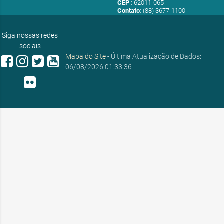
CEP
.: 62011-065
Contato
: (88) 3677-1100
E-mail:
ouvidoria@sobral.ce.gov.br
Siga nossas redes
sociais
Mapa do Site
- Última Atualização de Dados:
06/08/2026 01:33:36