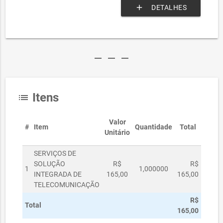
add
DETALHES
remove
remove
remove
Itens
list
Valor
#
Item
Quantidade
Total
Unitário
SERVIÇOS DE
SOLUÇÃO
R$
R$
1
1,000000
INTEGRADA DE
165,00
165,00
TELECOMUNICAÇÃO
R$
Total
165,00