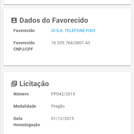
Dados do Favorecido
account_box
Favorecido
OI S.A. TELEFONE FIXO
Favorecido
76.535.764/0001-43
CNPJ/CPF
Licitação
library_books
Número
PP042/2015
Modalidade
Pregão
Data
01/12/2015
Homologação