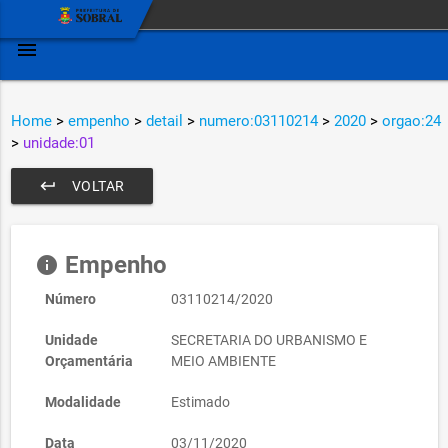
menu
Home
>
empenho
>
detail
>
numero:03110214
>
2020
>
orgao:24
>
unidade:01
keyboard_return
VOLTAR
Empenho
info
Número
03110214/2020
Unidade
SECRETARIA DO URBANISMO E
Orçamentária
MEIO AMBIENTE
Modalidade
Estimado
Data
03/11/2020