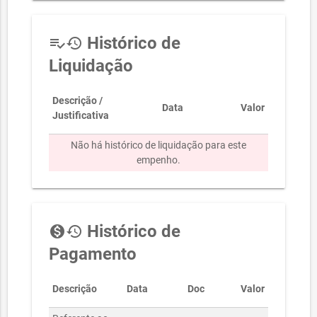
Histórico de
playlist_add_check
history
Liquidação
Descrição /
Data
Valor
Justificativa
Não há histórico de liquidação para este
empenho.
Histórico de
monetization_on
history
Pagamento
Descrição
Data
Doc
Valor