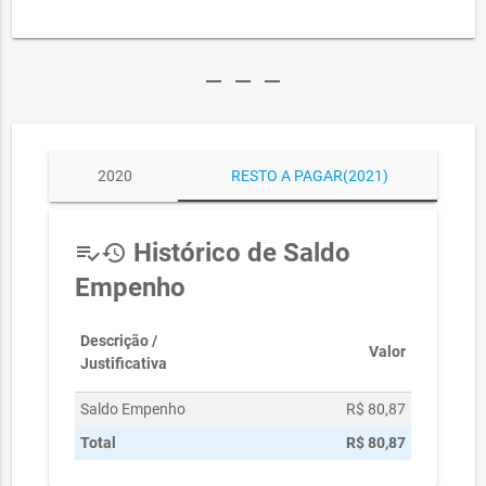
remove
remove
remove
2020
RESTO A PAGAR(2021)
Histórico de Saldo
playlist_add_check
history
Empenho
Descrição /
Valor
Justificativa
Saldo Empenho
R$ 80,87
Total
R$ 80,87