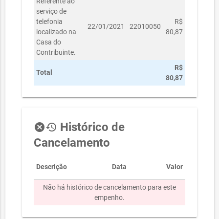
Referente ao
serviço de
telefonia
R$
22/01/2021
22010050
localizado na
80,87
Casa do
Contribuinte.
R$
Total
80,87
Histórico de
cancel
history
Cancelamento
Descrição
Data
Valor
Não há histórico de cancelamento para este
empenho.