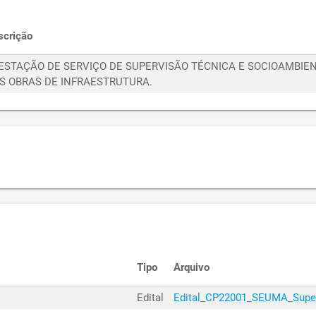
SECRETAR
15050037/2023
HABITAÇÃ
scrição
SECRETAR
15050038/2023
ESTAÇÃO DE SERVIÇO DE SUPERVISÃO TÉCNICA E SOCIOAMBIE
HABITAÇÃ
S OBRAS DE INFRAESTRUTURA.
SECRETAR
01060758/2023
HABITAÇÃ
SECRETAR
01060759/2023
HABITAÇÃ
SECRETAR
15060081/2023
HABITAÇÃ
SECRETAR
01060760/2023
HABITAÇÃ
SECRETAR
02100174/2023
HABITAÇÃ
Tipo
Arquivo
SECRETAR
02100175/2023
HABITAÇÃ
Edital
Edital_CP22001_SEUMA_Super