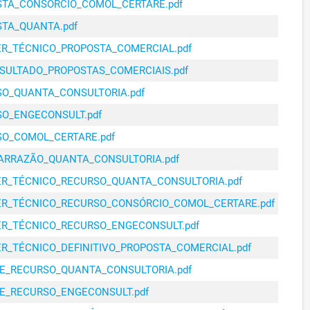
OSTA_CONSORCIO_COMOL_CERTARE.pdf
O E MEIO AMBIENTE
STA_QUANTA.pdf
IA DO URBANISMO,
01/03/2024
R$ 25.000,00
O E MEIO AMBIENTE
ER_TÉCNICO_PROPOSTA_COMERCIAL.pdf
IA DO URBANISMO,
ESULTADO_PROPOSTAS_COMERCIAIS.pdf
01/03/2024
R$ 105.000,00
O E MEIO AMBIENTE
SO_QUANTA_CONSULTORIA.pdf
IA DO URBANISMO,
01/03/2024
R$ 25.000,00
SO_ENGECONSULT.pdf
O E MEIO AMBIENTE
SO_COMOL_CERTARE.pdf
IA DO URBANISMO,
02/01/2024
R$ 110.000,00
O E MEIO AMBIENTE
RARRAZÃO_QUANTA_CONSULTORIA.pdf
IA DO URBANISMO,
CER_TÉCNICO_RECURSO_QUANTA_CONSULTORIA.pdf
01/04/2024
R$ 19.500,00
O E MEIO AMBIENTE
CER_TÉCNICO_RECURSO_CONSÓRCIO_COMOL_CERTARE.pdf
IA DO URBANISMO,
01/04/2024
R$ 19.350,00
CER_TÉCNICO_RECURSO_ENGECONSULT.pdf
O E MEIO AMBIENTE
ER_TÉCNICO_DEFINITIVO_PROPOSTA_COMERCIAL.pdf
IA DO URBANISMO,
01/04/2024
R$ 110.650,00
O E MEIO AMBIENTE
SE_RECURSO_QUANTA_CONSULTORIA.pdf
IA DO URBANISMO,
SE_RECURSO_ENGECONSULT.pdf
01/04/2024
R$ 19.350,00
O E MEIO AMBIENTE