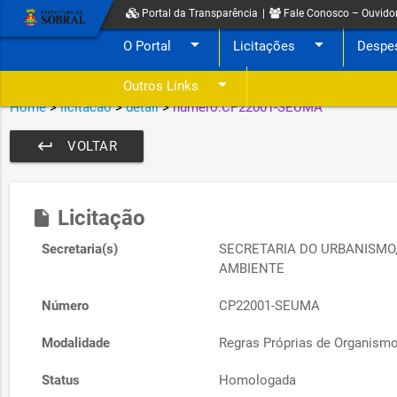
Portal da Transparência
|
Fale Conosco – Ouvido
arrow_drop_down
arrow_drop_down
O Portal
Licitações
Despe
arrow_drop_down
Outros Links
Home
>
licitacao
>
detail
>
numero:CP22001-SEUMA
keyboard_return
VOLTAR
Licitação
insert_drive_file
Secretaria(s)
SECRETARIA DO URBANISMO,
AMBIENTE
Número
CP22001-SEUMA
Modalidade
Regras Próprias de Organismo
Status
Homologada