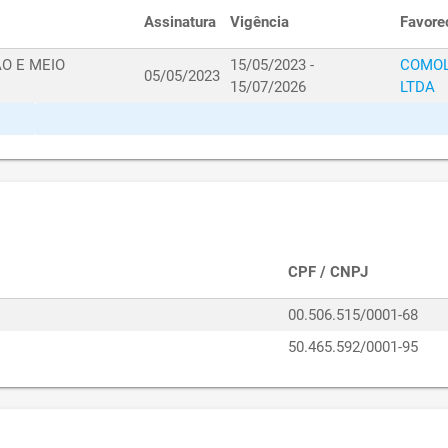
HABITAÇÃ
Assinatura
Vigência
Favore
SECRETAR
01080557/2024
HABITAÇÃ
O E MEIO
15/05/2023 -
COMOL
05/05/2023
15/07/2026
LTDA
SECRETAR
01080556/2024
HABITAÇÃ
SECRETAR
01080555/2024
HABITAÇÃ
SECRETAR
01100486/2024
HABITAÇÃ
SECRETAR
01040746/2024
CPF / CNPJ
HABITAÇÃ
SECRETAR
00.506.515/0001-68
03020314/2025
HABITAÇÃ
50.465.592/0001-95
SECRETAR
01080376/2023
HABITAÇÃ
SECRETAR
01080377/2023
HABITAÇÃ