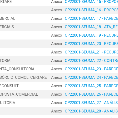
ERTARE
Anexo
CP22001-SEUMA_15 - PROP
HABITAÇÃ
Anexo
CP22001-SEUMA_16 - PROPO
SECRETAR
01030456/2024
HABITAÇÃ
MERCIAL
Anexo
CP22001-SEUMA_17 - PAREC
SECRETAR
ERCIAIS
Anexo
CP22001-SEUMA_18 - ATA_R
01030455/2024
HABITAÇÃ
Anexo
CP22001-SEUMA_19 - RECUR
SECRETAR
01030458/2024
Anexo
CP22001-SEUMA_20 - RECUR
HABITAÇÃ
Anexo
CP22001-SEUMA_21 - RECUR
SECRETAR
02010325/2024
HABITAÇÃ
TORIA
Anexo
CP22001-SEUMA_22 - CONT
SECRETAR
ANTA_CONSULTORIA
Anexo
CP22001-SEUMA_23 - PARE
01040745/2024
HABITAÇÃ
NSÓRCIO_COMOL_CERTARE
Anexo
CP22001-SEUMA_24 - PARE
SECRETAR
01040688/2024
GECONSULT
Anexo
CP22001-SEUMA_25 - PARE
HABITAÇÃ
PROPOSTA_COMERCIAL
Anexo
CP22001-SEUMA_26 - PAREC
SECRETAR
01040687/2024
HABITAÇÃ
ULTORIA
Anexo
CP22001-SEUMA_27 - ANÁLI
SECRETAR
Anexo
CP22001-SEUMA_28 - ANÁLI
01040686/2024
HABITAÇÃ