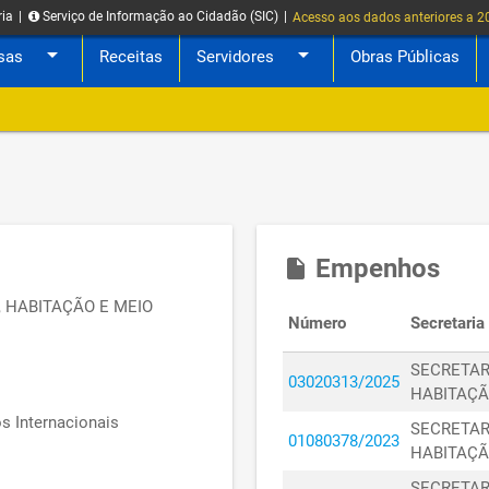
ria
|
Serviço de Informação ao Cidadão (SIC)
|
Acesso aos dados anteriores a 
arrow_drop_down
arrow_drop_down
sas
Receitas
Servidores
Obras Públicas
Empenhos
insert_drive_file
 HABITAÇÃO E MEIO
Número
Secretaria
SECRETAR
03020313/2025
HABITAÇÃ
s Internacionais
SECRETAR
01080378/2023
HABITAÇÃ
SECRETAR