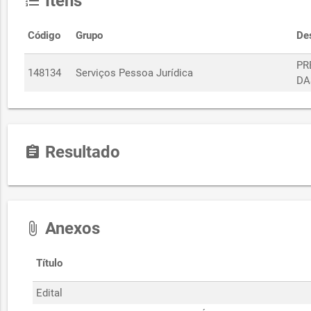
Itens
format_list_numbered
Código
Grupo
De
PR
148134
Serviços Pessoa Jurídica
DA
Resultado
assignment
Anexos
attach_file
Título
Edital