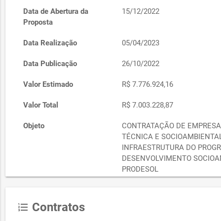
Data de Abertura da
15/12/2022
Proposta
Data Realização
05/04/2023
Data Publicação
26/10/2022
Valor Estimado
R$ 7.776.924,16
Valor Total
R$ 7.003.228,87
Objeto
CONTRATAÇÃO DE EMPRESA
TÉCNICA E SOCIOAMBIENTA
INFRAESTRUTURA DO PROG
DESENVOLVIMENTO SOCIOAM
PRODESOL
Justificativa
Técnica e preço
Contratos
format_list_numbered
Justificativa de preço
Técnica e preço