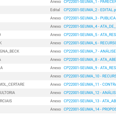
SECRETAR
Anexo
CP22001-SEUMA_1 - PARECER
02100176/2023
HABITAÇÃ
Edital
CP22001-SEUMA_2 - EDITAL.p
SECRETAR
01040747/2024
Anexo
CP22001-SEUMA_3 - PUBLICA
HABITAÇÃ
Anexo
CP22001-SEUMA_4 - ATA_DE_
SECRETAR
01040748/2024
O
Anexo
CP22001-SEUMA_5 - ATA_RE
HABITAÇÃ
K
Anexo
CP22001-SEUMA_6 - RECUR
SECRETAR
02010407/2025
HABITAÇÃ
AGNA_BECK
Anexo
CP22001-SEUMA_7 - ANÁLI
SECRETAR
A
Anexo
CP22001-SEUMA_8 - ATA_AB
02010227/2024
HABITAÇÃ
CA
Anexo
CP22001-SEUMA_9 - ATA_RE
SECRETAR
02050733/2024
Anexo
CP22001-SEUMA_10 - RECUR
HABITAÇÃ
MOL_CERTARE
Anexo
CP22001-SEUMA_11 - CONT
SECRETAR
02050730/2024
HABITAÇÃ
ULTORIA
Anexo
CP22001-SEUMA_12 - ANÁLI
SECRETAR
RCIAIS
Anexo
CP22001-SEUMA_13 - ATA_A
01070114/2024
HABITAÇÃ
Anexo
CP22001-SEUMA_14 - PROPO
SECRETAR
01030457/2024