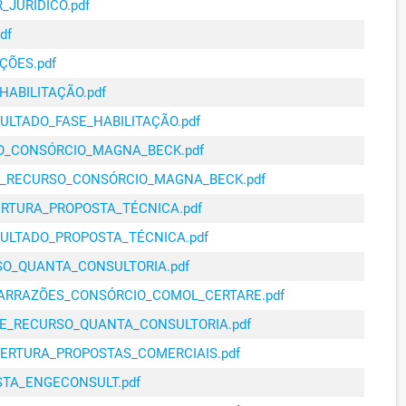
IA DO URBANISMO,
_JURÍDICO.pdf
02/10/2023
R$ 15.000,00
O E MEIO AMBIENTE
df
IA DO URBANISMO,
01/04/2024
R$ 19.500,00
ÇÕES.pdf
O E MEIO AMBIENTE
HABILITAÇÃO.pdf
IA DO URBANISMO,
01/04/2024
R$ 115.500,00
SULTADO_FASE_HABILITAÇÃO.pdf
O E MEIO AMBIENTE
SO_CONSÓRCIO_MAGNA_BECK.pdf
IA DO URBANISMO,
02/01/2025
R$ 20.000,00
O E MEIO AMBIENTE
SE_RECURSO_CONSÓRCIO_MAGNA_BECK.pdf
IA DO URBANISMO,
ERTURA_PROPOSTA_TÉCNICA.pdf
02/01/2024
R$ 20.000,00
O E MEIO AMBIENTE
SULTADO_PROPOSTA_TÉCNICA.pdf
IA DO URBANISMO,
02/05/2024
R$ 18.000,00
SO_QUANTA_CONSULTORIA.pdf
O E MEIO AMBIENTE
RARRAZÕES_CONSÓRCIO_COMOL_CERTARE.pdf
IA DO URBANISMO,
02/05/2024
R$ 115.500,00
O E MEIO AMBIENTE
SE_RECURSO_QUANTA_CONSULTORIA.pdf
IA DO URBANISMO,
BERTURA_PROPOSTAS_COMERCIAIS.pdf
01/07/2024
R$ 15.277,83
O E MEIO AMBIENTE
STA_ENGECONSULT.pdf
IA DO URBANISMO,
01/03/2024
R$ 105.000,00