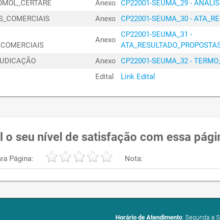
COMOL_CERTARE
Anexo
CP22001-SEUMA_29 - ANÁL
SECRETAR
01040685/2024
S_COMERCIAIS
Anexo
CP22001-SEUMA_30 - ATA_R
HABITAÇÃ
CP22001-SEUMA_31 -
SECRETAR
Anexo
02010410/2025
_COMERCIAIS
ATA_RESULTADO_PROPOSTAS
HABITAÇÃ
JUDICAÇÃO
Anexo
CP22001-SEUMA_32 - TERM
SECRETAR
02010409/2025
Edital
Link Edital
HABITAÇÃ
SECRETAR
02010408/2025
HABITAÇÃ
SECRETAR
01070115/2024
HABITAÇÃ
l o seu nível de satisfação com essa pági
SECRETAR
01110159/2024
HABITAÇÃ
ra Página:
Nota:
SECRETAR
01110158/2024
HABITAÇÃ
SECRETAR
01100485/2024
HABITAÇÃ
Horário de Atendimento
: Segunda a S