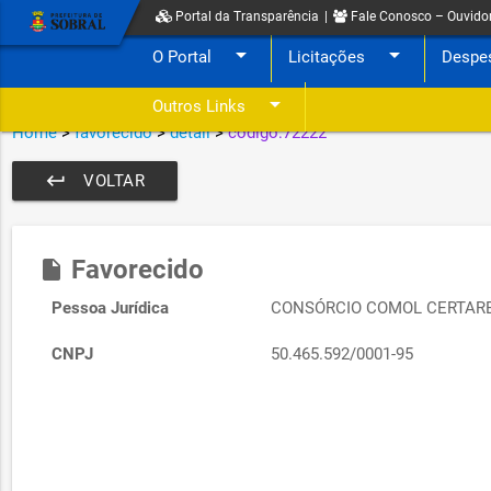
Portal da Transparência
|
Fale Conosco – Ouvido
arrow_drop_down
arrow_drop_down
O Portal
Licitações
Despe
arrow_drop_down
Outros Links
Home
>
favorecido
>
detail
>
codigo:72222
keyboard_return
VOLTAR
Favorecido
insert_drive_file
Pessoa Jurídica
CONSÓRCIO COMOL CERTAR
CNPJ
50.465.592/0001-95