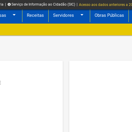
ria
|
Serviço de Informação ao Cidadão (SIC)
|
Acesso aos dados anteriores a 
arrow_drop_down
arrow_drop_down
sas
Receitas
Servidores
Obras Públicas
E