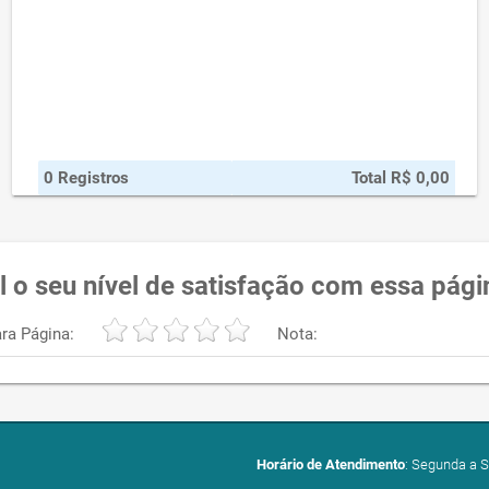
0 Registros
Total R$ 0,00
l o seu nível de satisfação com essa pági
ra Página:
Nota:
Horário de Atendimento
: Segunda a S