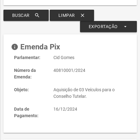
search
clear
BUSCAR
LIMPAR
arrow_drop_down
EXPORTAÇÃO
Emenda Pix
info
Parlamentar:
Cid Gomes
Número da
40810001/2024
Emenda:
Objeto:
Aquisição de 03 Veículos para o
Conselho Tutelar.
Data de
16/12/2024
Pagamento: