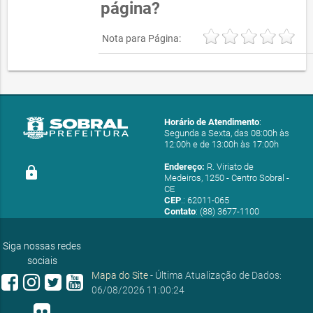
página?
Nota para Página:
Horário de Atendimento
:
Segunda a Sexta, das 08:00h às
12:00h e de 13:00h às 17:00h
Endereço:
R. Viriato de
lock
Medeiros, 1250 - Centro Sobral -
CE
CEP
.: 62011-065
Contato
: (88) 3677-1100
E-mail:
ouvidoria@sobral.ce.gov.br
Siga nossas redes
sociais
Mapa do Site
- Última Atualização de Dados:
06/08/2026 11:00:24