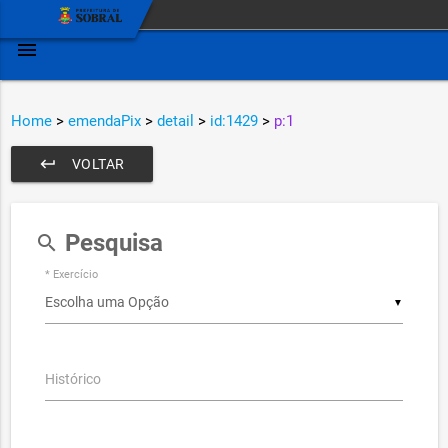
menu
Home
>
emendaPix
>
detail
>
id:1429
>
p:1
keyboard_return
VOLTAR
Pesquisa
search
* Exercício
▼
Histórico