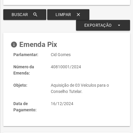
search
clear
BUSCAR
LIMPAR
arrow_drop_down
EXPORTAÇÃO
Emenda Pix
info
Parlamentar:
Cid Gomes
Número da
40810001/2024
Emenda:
Objeto:
Aquisição de 03 Veículos para o
Conselho Tutelar.
Data de
16/12/2024
Pagamento: