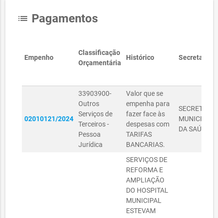
Pagamentos
list
Classificação
Empenho
Histórico
Secretaria
Orçamentária
33903900-
Valor que se
Outros
empenha para
SECRETARIA
Serviços de
fazer face às
02010121/2024
MUNICIPAL
Terceiros -
despesas com
DA SAÚDE
Pessoa
TARIFAS
Jurídica
BANCARIAS.
SERVIÇOS DE
REFORMA E
AMPLIAÇÃO
DO HOSPITAL
MUNICIPAL
ESTEVAM