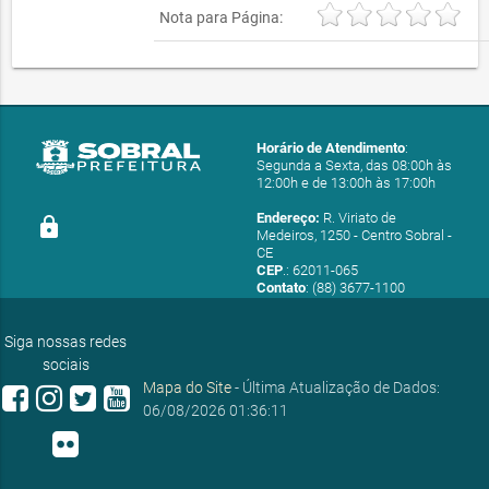
Nota para Página:
Horário de Atendimento
:
Segunda a Sexta, das 08:00h às
12:00h e de 13:00h às 17:00h
Endereço:
R. Viriato de
lock
Medeiros, 1250 - Centro Sobral -
CE
CEP
.: 62011-065
Contato
: (88) 3677-1100
E-mail:
ouvidoria@sobral.ce.gov.br
Siga nossas redes
sociais
Mapa do Site
- Última Atualização de Dados:
06/08/2026 01:36:11