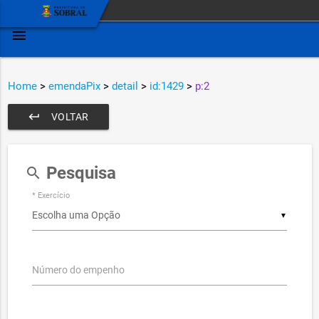
menu
Home
>
emendaPix
>
detail
>
id:1429
>
p:2
keyboard_return
VOLTAR
Pesquisa
search
* Exercício
▼
Número do empenho