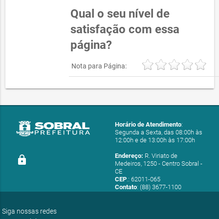
Qual o seu nível de
satisfação com essa
página?
Nota para Página:
Horário de Atendimento
:
Segunda a Sexta, das 08:00h às
12:00h e de 13:00h às 17:00h
Endereço:
R. Viriato de
lock
Medeiros, 1250 - Centro Sobral -
CE
CEP
.: 62011-065
Contato
: (88) 3677-1100
E-mail:
ouvidoria@sobral.ce.gov.br
Siga nossas redes