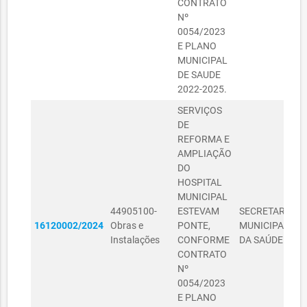
CONTRATO
Nº
0054/2023
E PLANO
MUNICIPAL
DE SAUDE
2022-2025.
SERVIÇOS
DE
REFORMA E
AMPLIAÇÃO
DO
HOSPITAL
MUNICIPAL
44905100-
ESTEVAM
SECRETARIA
S
16120002/2024
Obras e
PONTE,
MUNICIPAL
P
Instalações
CONFORME
DA SAÚDE
I
CONTRATO
Nº
0054/2023
E PLANO