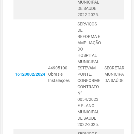
MUNICIPAL
DE SAUDE
2022-2025.
SERVIÇOS
DE
REFORMA E
AMPLIAÇÃO
DO
HOSPITAL
MUNICIPAL
44905100-
ESTEVAM
SECRETARIA
S
16120002/2024
Obras e
PONTE,
MUNICIPAL
P
Instalações
CONFORME
DA SAÚDE
I
CONTRATO
Nº
0054/2023
E PLANO
MUNICIPAL
DE SAUDE
2022-2025.
SERVIÇOS