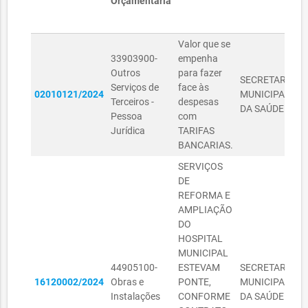
Orçamentária
Valor que se
33903900-
empenha
Outros
para fazer
SECRETARIA
S
Serviços de
face às
02010121/2024
MUNICIPAL
P
Terceiros -
despesas
DA SAÚDE
I
Pessoa
com
Jurídica
TARIFAS
BANCARIAS.
SERVIÇOS
DE
REFORMA E
AMPLIAÇÃO
DO
HOSPITAL
MUNICIPAL
44905100-
ESTEVAM
SECRETARIA
S
16120002/2024
Obras e
PONTE,
MUNICIPAL
P
Instalações
CONFORME
DA SAÚDE
I