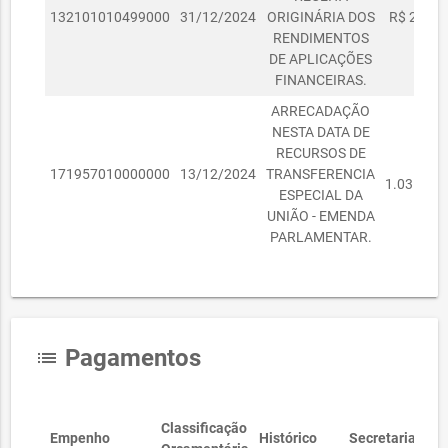
132101010499000
31/12/2024
ORIGINÁRIA DOS
R$ 2.684
RENDIMENTOS
DE APLICAÇÕES
FINANCEIRAS.
ARRECADAÇÃO
NESTA DATA DE
RECURSOS DE
R$
171957010000000
13/12/2024
TRANSFERENCIA
1.035.000
ESPECIAL DA
UNIÃO - EMENDA
PARLAMENTAR.
Pagamentos
list
Classificação
Empenho
Histórico
Secretaria
C