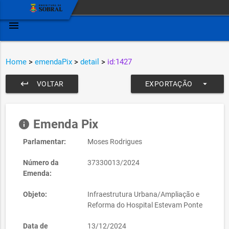
menu
Home
>
emendaPix
>
detail
>
id:1427
keyboard_return
arrow_drop_down
VOLTAR
EXPORTAÇÃO
Emenda Pix
info
Parlamentar:
Moses Rodrigues
Número da
37330013/2024
Emenda:
Objeto:
Infraestrutura Urbana/Ampliação e
Reforma do Hospital Estevam Ponte
Data de
13/12/2024