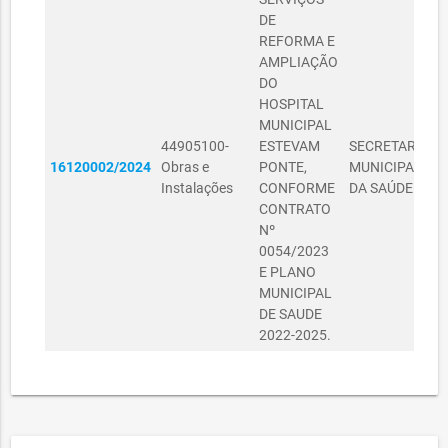
DE
REFORMA E
AMPLIAÇÃO
DO
HOSPITAL
MUNICIPAL
44905100-
ESTEVAM
SECRETARIA
S
16120002/2024
Obras e
PONTE,
MUNICIPAL
P
Instalações
CONFORME
DA SAÚDE
I
CONTRATO
Nº
0054/2023
E PLANO
MUNICIPAL
DE SAUDE
2022-2025.