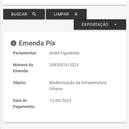
search
clear
BUSCAR
LIMPAR
arrow_drop_down
EXPORTAÇÃO
Emenda Pix
info
Parlamentar:
André Figueiredo
Número da
20830016/2023
Emenda:
Objeto:
Modernização da Infraestrutura
Urbana
Data de
12/06/2023
Pagamento: