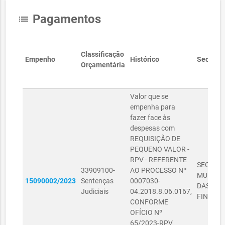
Pagamentos
list
Classificação
Empenho
Histórico
Secretar
Orçamentária
Valor que se
empenha para
fazer face às
despesas com
REQUISIÇÃO DE
PEQUENO VALOR -
RPV - REFERENTE
SECRETA
33909100-
AO PROCESSO Nº
MUNICI
15090002/2023
Sentenças
0007030-
DAS
Judiciais
04.2018.8.06.0167,
FINANÇ
CONFORME
OFÍCIO Nº
65/2023-RPV