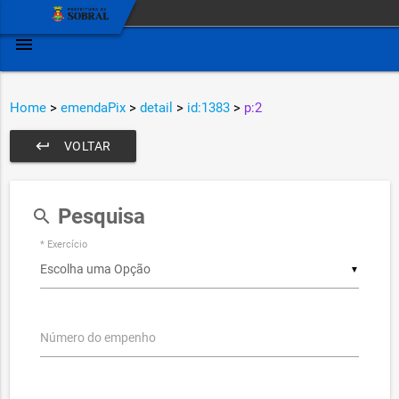
menu
Home
>
emendaPix
>
detail
>
id:1383
>
p:2
keyboard_return
VOLTAR
Pesquisa
search
* Exercício
▼
Número do empenho