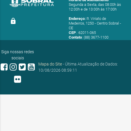
Segunda a Sexta, das 08:00h às
12:00h e de 13:00h às 17:00h
Endereço:
R. Viriato de
lock
Medeiros, 1250 - Centro Sobral -
CE
CEP
.: 62011-065
Contato
: (88) 3677-1100
E-mail:
ouvidoria@sobral.ce.gov.br
Siga nossas redes
sociais
Mapa do Site
- Última Atualização de Dados:
10/08/2026 08:59:11