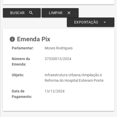
search
clear
BUSCAR
LIMPAR
arrow_drop_down
EXPORTAÇÃO
Emenda Pix
info
Parlamentar:
Moses Rodrigues
Número da
37330013/2024
Emenda:
Objeto:
Infraestrutura Urbana/Ampliação e
Reforma do Hospital Estevam Ponte
Data de
13/12/2024
Pagamento: