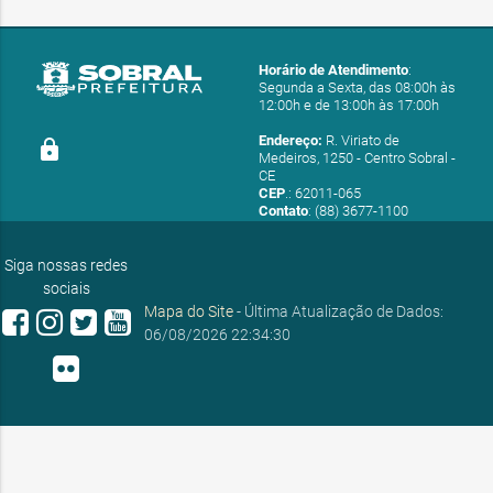
Horário de Atendimento
:
Segunda a Sexta, das 08:00h às
12:00h e de 13:00h às 17:00h
Endereço:
R. Viriato de
lock
Medeiros, 1250 - Centro Sobral -
CE
CEP
.: 62011-065
Contato
: (88) 3677-1100
E-mail:
ouvidoria@sobral.ce.gov.br
Siga nossas redes
sociais
Mapa do Site
- Última Atualização de Dados:
06/08/2026 22:34:30