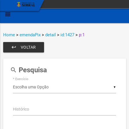
menu
Home
>
emendaPix
>
detail
>
id:1427
>
p:1
keyboard_return
VOLTAR
Pesquisa
search
* Exercício
▼
Histórico