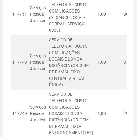
TELEFONIA - CUSTO
SOCIAL
Serviços
COM LIGAÇÕES
117751
Pessoa
1,00
30.762
SECRETARIA
(ALCANCE LOCAL-
Jurídica
01060861/2021
MUNICIPAL DA
01/06/2021
R$ 0,00
SOBRAL- SERVIÇO
SAÚDE
0800).
SECRETARIA
SERVIÇO DE
01060862/2021
MUNICIPAL DA
01/06/2021
R$ 0,00
TELEFONIA - CUSTO
SAÚDE
COM LIGAÇÕES
Serviços
LOCAIS E LONGA
SECRETARIA DO
117748
Pessoa
1,00
378.03
DISTÂNCIA (ORIGEM
URBANISMO,
Jurídica
02050773/2023
02/05/2023
R$ 428,12
DE RAMAL FIXO-
HABITAÇÃO E MEIO
CENTRAL VIRTUAL
AMBIENTE
ÚNICA).
SECRETARIA
SERVIÇO DE
15090002/2021
MUNICIPAL DAS
15/09/2021
R$ 850,00
TELEFONIA - CUSTO
FINANÇAS
Serviços
COM LIGAÇÕES
SECRETARIA
117749
Pessoa
LOCAIS E LONGA
1,00
298.70
R$
26080019/2021
MUNICIPAL DA
26/08/2021
Jurídica
DISTÂNCIA (ORIGEM
7.254,30
SAÚDE
DE RAMAL FIXO-
ENTRONCAMENTO E1).
SECRETARIA DA
R$