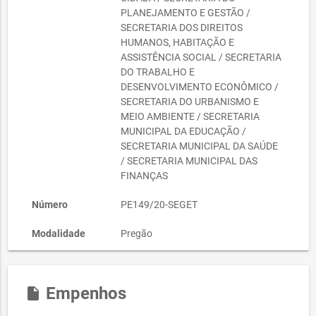
PLANEJAMENTO E GESTÃO /
SECRETARIA DOS DIREITOS
HUMANOS, HABITAÇÃO E
ASSISTÊNCIA SOCIAL / SECRETARIA
DO TRABALHO E
DESENVOLVIMENTO ECONÔMICO /
SECRETARIA DO URBANISMO E
MEIO AMBIENTE / SECRETARIA
MUNICIPAL DA EDUCAÇÃO /
SECRETARIA MUNICIPAL DA SAÚDE
/ SECRETARIA MUNICIPAL DAS
FINANÇAS
Número
PE149/20-SEGET
Modalidade
Pregão
Status
Homologada
Empenhos
insert_drive_file
Data de
03/02/2021
Abertura da