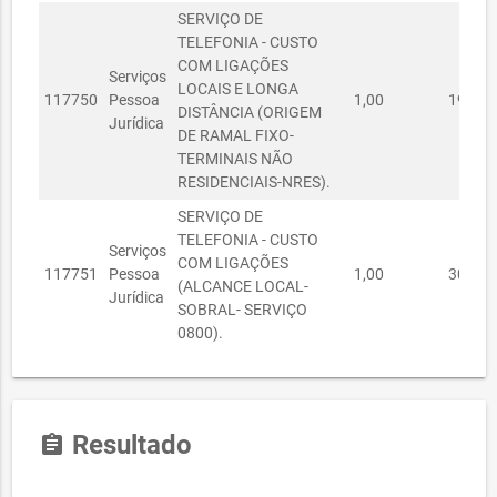
26080021/2021
SEGURANÇA
26/08/2021
SERVIÇO DE
6.953,66
CIDADÃ
TELEFONIA - CUSTO
COM LIGAÇÕES
SECRETARIA DO
Serviços
LOCAIS E LONGA
TRABALHO E
R$
117750
Pessoa
1,00
193.18
26080020/2021
26/08/2021
DISTÂNCIA (ORIGEM
DESENVOLVIMENTO
2.128,85
Jurídica
DE RAMAL FIXO-
ECONÔMICO
TERMINAIS NÃO
SECRETARIA
RESIDENCIAIS-NRES).
R$
26080023/2021
MUNICIPAL DA
26/08/2021
1.000,00
SERVIÇO DE
EDUCAÇÃO
TELEFONIA - CUSTO
Serviços
SECRETARIA
COM LIGAÇÕES
117751
Pessoa
1,00
30.762
27080001/2021
MUNICIPAL DAS
27/08/2021
R$ 696,24
(ALCANCE LOCAL-
Jurídica
FINANÇAS
SOBRAL- SERVIÇO
0800).
SECRETARIA
27080002/2021
MUNICIPAL DAS
27/08/2021
R$ 909,45
FINANÇAS
SECRETARIA DO
R$
Resultado
26080001/2021
PLANEJAMENTO E
26/08/2021
assignment
23.142,34
GESTÃO