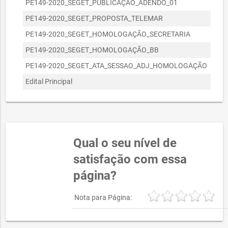
01040070/2021
01/04/2021
R$ 18,87
PE149-2020_SEGET_PUBLICAÇÃO_ADENDO_01
Ane
HABITAÇÃO E MEIO
AMBIENTE
PE149-2020_SEGET_PROPOSTA_TELEMAR
Ane
SECRETARIA
PE149-2020_SEGET_HOMOLOGAÇÃO_SECRETARIA
Ane
20090030/2022
MUNICIPAL DA
20/09/2022
R$ 790,48
PE149-2020_SEGET_HOMOLOGAÇÃO_BB
Ane
EDUCAÇÃO
PE149-2020_SEGET_ATA_SESSAO_ADJ_HOMOLOGAÇÃO
Ane
SECRETARIA
R$
05040030/2021
MUNICIPAL DA
05/04/2021
Edital Principal
Edita
16.735,01
SAÚDE
SECRETARIA
R$
05040031/2021
MUNICIPAL DA
05/04/2021
11.006,21
SAÚDE
Qual o seu nível de
SECRETARIA
05040033/2021
MUNICIPAL DA
05/04/2021
R$ 0,00
satisfação com essa
SAÚDE
página?
SECRETARIA DO
R$
01080100/2023
PLANEJAMENTO E
01/08/2023
5.142,98
Nota para Página:
GESTÃO
SECRETARIA DA