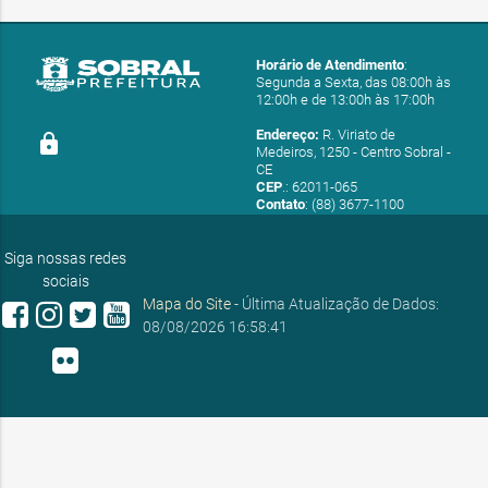
CONSERVAÇÃO E
01040437/2021
01/04/2021
R$ 666,91
SERVIÇOS
PUBLICOS
Horário de Atendimento
:
SECRETARIA
Segunda a Sexta, das 08:00h às
R$
12:00h e de 13:00h às 17:00h
15090136/2022
MUNICIPAL DA
15/09/2022
1.176,22
SAÚDE
Endereço:
R. Viriato de
lock
Medeiros, 1250 - Centro Sobral -
SECRETARIA
CE
R$
01090387/2022
MUNICIPAL DA
01/09/2022
CEP
.: 62011-065
1.708,56
Contato
: (88) 3677-1100
SAÚDE
E-mail:
03050845/2021
ouvidoria@sobral.ce.gov.br
03/05/2021
R$ 0,00
Siga nossas redes
SECRETARIA
sociais
03050795/2021
MUNICIPAL DA
03/05/2021
R$ 0,00
Mapa do Site
- Última Atualização de Dados:
SAÚDE
08/08/2026 16:58:41
SECRETARIA
03050797/2021
MUNICIPAL DA
03/05/2021
R$ 0,00
SAÚDE
SECRETARIA
R$
03050796/2021
MUNICIPAL DA
03/05/2021
-4.561,14
SAÚDE