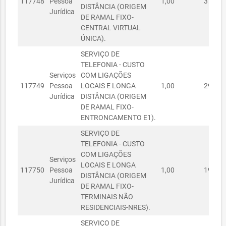
117748
Pessoa
1,00
378.03
DISTÂNCIA (ORIGEM
SECRETARIA
Jurídica
DE RAMAL FIXO-
03050793/2021
MUNICIPAL DA
03/05/2021
R$ 0,00
CENTRAL VIRTUAL
SAÚDE
ÚNICA).
SECRETARIA
SERVIÇO DE
03050794/2021
MUNICIPAL DA
03/05/2021
R$ 0,00
TELEFONIA - CUSTO
SAÚDE
Serviços
COM LIGAÇÕES
SECRETARIA
117749
Pessoa
LOCAIS E LONGA
1,00
298.70
R$
01100678/2021
MUNICIPAL DA
01/10/2021
Jurídica
DISTÂNCIA (ORIGEM
1.773,30
SAÚDE
DE RAMAL FIXO-
ENTRONCAMENTO E1).
SECRETARIA
01100670/2021
MUNICIPAL DA
01/10/2021
R$ 644,86
SERVIÇO DE
SAÚDE
TELEFONIA - CUSTO
COM LIGAÇÕES
SECRETARIA
Serviços
R$
LOCAIS E LONGA
01100671/2021
MUNICIPAL DA
01/10/2021
117750
Pessoa
1,00
193.18
11.743,01
DISTÂNCIA (ORIGEM
SAÚDE
Jurídica
DE RAMAL FIXO-
SECRETARIA DOS
TERMINAIS NÃO
DIREITOS
RESIDENCIAIS-NRES).
01120245/2025
HUMANOS E DA
01/12/2025
R$ 0,00
SERVIÇO DE
ASSISTÊNCIA