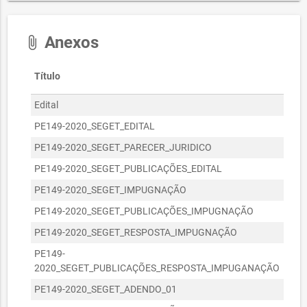
R$
27080004/2021
27/08/2021
10.000,00
SECRETARIA
Anexos
attach_file
R$
03040327/2023
MUNICIPAL DA
03/04/2023
1.232,09
SAÚDE
Título
Tipo
SECRETARIA
03040328/2023
MUNICIPAL DA
03/04/2023
R$ 577,41
Edital
Edita
SAÚDE
PE149-2020_SEGET_EDITAL
Edita
SECRETARIA DA
R$
PE149-2020_SEGET_PARECER_JURIDICO
Ane
01100609/2021
SEGURANÇA
01/10/2021
2.165,88
CIDADÃ
PE149-2020_SEGET_PUBLICAÇÕES_EDITAL
Ane
SECRETARIA
PE149-2020_SEGET_IMPUGNAÇÃO
Ane
01070233/2021
MUNICIPAL DA
01/07/2021
R$ 0,00
PE149-2020_SEGET_PUBLICAÇÕES_IMPUGNAÇÃO
Ane
SAÚDE
PE149-2020_SEGET_RESPOSTA_IMPUGNAÇÃO
Ane
SECRETARIA
04100001/2023
MUNICIPAL DAS
04/10/2023
R$ 200,00
PE149-
Ane
FINANÇAS
2020_SEGET_PUBLICAÇÕES_RESPOSTA_IMPUGANAÇÃO
SECRETARIA DO
PE149-2020_SEGET_ADENDO_01
Ane
URBANISMO,