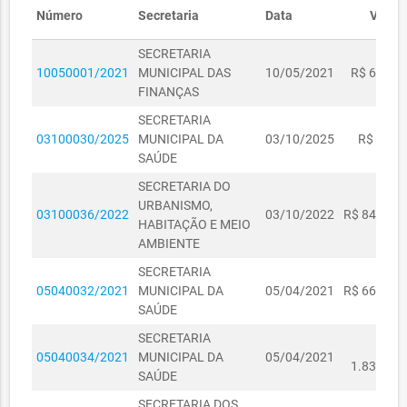
Proposta
Número
Secretaria
Data
Valor
Data Realização
09/02/2021
SECRETARIA
10050001/2021
MUNICIPAL DAS
10/05/2021
R$ 68,54
Data Publicação
22/12/2020
FINANÇAS
Valor Estimado
R$ 930.836,41
SECRETARIA
03100030/2025
MUNICIPAL DA
03/10/2025
R$ 0,00
Valor Total
R$ 1.801.359,60
SAÚDE
SECRETARIA DO
Objeto
Registro de Preço para futuros e
URBANISMO,
eventuais serviços de Telefonia Fixa
03100036/2022
03/10/2022
R$ 843,67
HABITAÇÃO E MEIO
Comutada - STFC, nas modalidades:
AMBIENTE
Longa Distância Nacional (LDN),
Longa Distância Internacional (LDI),
SECRETARIA
Voz Local, Centrais Telefônicas
05040032/2021
MUNICIPAL DA
05/04/2021
R$ 668,24
Virtuais e Serviço 0800.
SAÚDE
SECRETARIA
Justificativa
R$
05040034/2021
MUNICIPAL DA
05/04/2021
1.836,84
SAÚDE
Justificativa de
preço
SECRETARIA DOS