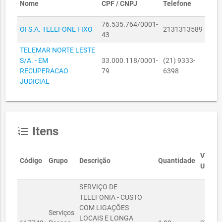
Nome
CPF / CNPJ
Telefone
GESTÃO
76.535.764/0001-
R$
OI S.A. TELEFONE FIXO
2131313589
26040007/2021
26/04/2021
43
2.243,29
TELEMAR NORTE LESTE
SECRETARIA DA
R$
S/A. - EM
33.000.118/0001-
(21) 9333-
01040453/2021
SEGURANÇA
01/04/2021
1.560,47
RECUPERACAO
79
6398
CIDADÃ
JUDICIAL
SECRETARIA
R$
01090383/2022
MUNICIPAL DA
01/09/2022
4.586,56
SAÚDE
SECRETARIA
R$
Itens
format_list_numbered
01090384/2022
MUNICIPAL DA
01/09/2022
8.783,12
SAÚDE
Valor
SECRETARIA
Código
Grupo
Descrição
Quantidade
R$
Unitár
01090385/2022
MUNICIPAL DA
01/09/2022
7.310,56
SAÚDE
SERVIÇO DE
SECRETARIA
TELEFONIA - CUSTO
01090386/2022
MUNICIPAL DA
01/09/2022
R$ 560,25
COM LIGAÇÕES
Serviços
SAÚDE
LOCAIS E LONGA