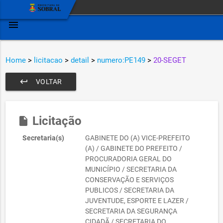
menu
Home
>
licitacao
>
detail
>
numero:PE149
>
20-SEGET
keyboard_return
VOLTAR
Licitação
insert_drive_file
Secretaria(s)
GABINETE DO (A) VICE-PREFEITO
(A) / GABINETE DO PREFEITO /
PROCURADORIA GERAL DO
MUNICÍPIO / SECRETARIA DA
CONSERVAÇÃO E SERVIÇOS
PUBLICOS / SECRETARIA DA
JUVENTUDE, ESPORTE E LAZER /
SECRETARIA DA SEGURANÇA
CIDADÃ / SECRETARIA DO