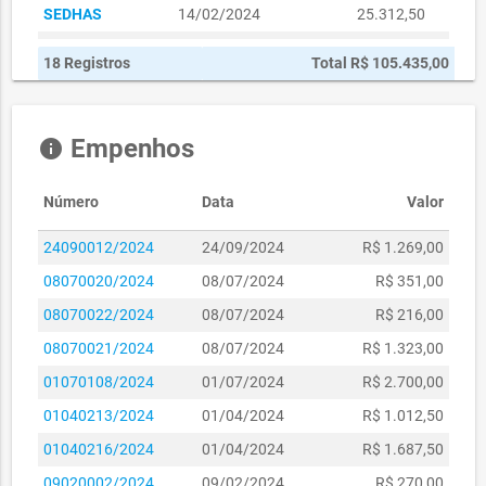
SEDHAS
14/02/2024
25.312,50
29/08/2023 -
012/2023-SEUMA
R$ 5.062,50
18 Registros
Total R$ 105.435,00
29/08/2024
06/03/2023 -
010/2023-AMA
R$ 6.075,00
06/03/2024
Empenhos
info
09/02/2023 -
0010/2023-STDE
R$ 3.793,50
09/02/2024
Número
Data
Valor
16/02/2023 -
09/2023-SCSP
R$ 4.050,00
16/02/2024
24090012/2024
24/09/2024
R$ 1.269,00
11/2023-
14/02/2023 -
08070020/2024
08/07/2024
R$ 351,00
R$ 4.050,00
SEINFRA
14/02/2024
08070022/2024
08/07/2024
R$ 216,00
008/2023-
23/02/2023 -
R$ 6.750,00
08070021/2024
08/07/2024
R$ 1.323,00
SEPLAG
23/02/2024
01070108/2024
01/07/2024
R$ 2.700,00
02/08/2023 -
41/2023-SEPLAG
R$ 9.450,00
02/08/2024
01040213/2024
01/04/2024
R$ 1.012,50
031/2023-
10/02/2023 -
01040216/2024
01/04/2024
R$ 1.687,50
R$ 9.618,75
SECULT
10/02/2024
09020002/2024
09/02/2024
R$ 270,00