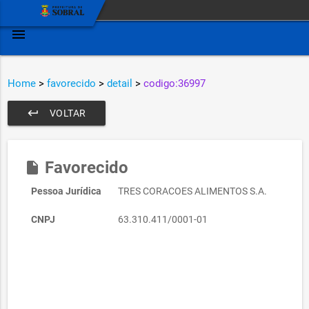
menu
Home
>
favorecido
>
detail
>
codigo:36997
keyboard_return
VOLTAR
Favorecido
insert_drive_file
Pessoa Jurídica
TRES CORACOES ALIMENTOS S.A.
CNPJ
63.310.411/0001-01