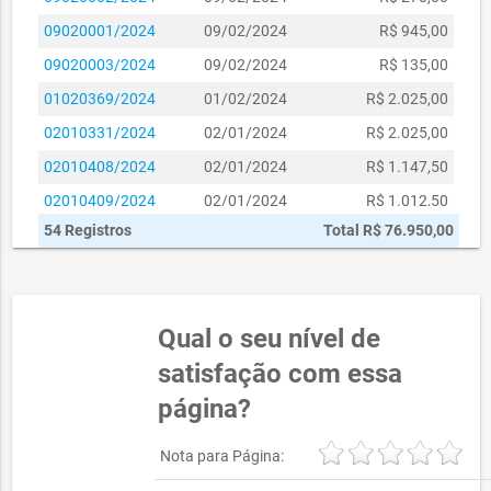
007/2023-
17/02/2023 -
R$ 405,00
09020001/2024
09/02/2024
R$ 945,00
SETRAN
16/02/2024
09020003/2024
09/02/2024
R$ 135,00
019/2023-
10/10/2023 -
R$ 1.350,00
SETRAN
09/10/2024
01020369/2024
01/02/2024
R$ 2.025,00
02010331/2024
02/01/2024
R$ 2.025,00
02010408/2024
02/01/2024
R$ 1.147,50
02010409/2024
02/01/2024
R$ 1.012,50
54 Registros
Total R$ 76.950,00
02010333/2024
02/01/2024
R$ 675,00
02010332/2024
02/01/2024
R$ 2.025,00
02010334/2024
02/01/2024
R$ 1.012,50
Qual o seu nível de
01120244/2023
01/12/2023
R$ 3.037,50
satisfação com essa
16110003/2023
16/11/2023
R$ 756,00
página?
01110286/2023
01/11/2023
R$ 1.350,00
01110268/2023
01/11/2023
R$ 1.350,00
Nota para Página:
09100002/2023
09/10/2023
R$ 2.700,00