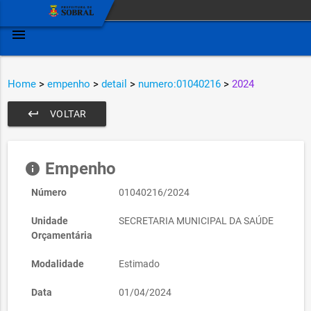
menu
Home
>
empenho
>
detail
>
numero:01040216
>
2024
keyboard_return
VOLTAR
Empenho
info
Número
01040216/2024
Unidade
SECRETARIA MUNICIPAL DA SAÚDE
Orçamentária
Modalidade
Estimado
Data
01/04/2024