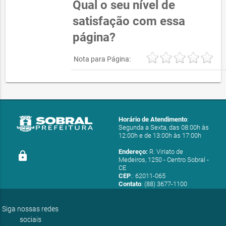
Qual o seu nível de
satisfação com essa
página?
Nota para Página:
Horário de Atendimento
:
Segunda a Sexta, das 08:00h às
12:00h e de 13:00h às 17:00h
Endereço:
R. Viriato de
lock
Medeiros, 1250 - Centro Sobral -
CE
CEP
.: 62011-065
Contato
: (88) 3677-1100
E-mail:
ouvidoria@sobral.ce.gov.br
Siga nossas redes
sociais