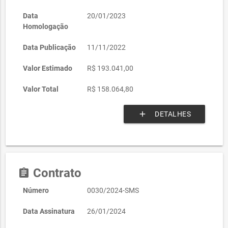
Data
20/01/2023
Homologação
Data Publicação
11/11/2022
Valor Estimado
R$ 193.041,00
Valor Total
R$ 158.064,80
add
DETALHES
Contrato
assignment
Número
0030/2024-SMS
Data Assinatura
26/01/2024