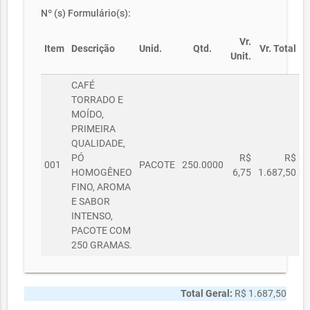
Nº (s) Formulário(s):
Vr.
Item
Descrição
Unid.
Qtd.
Vr. Total
Unit.
CAFÉ
TORRADO E
MOÍDO,
PRIMEIRA
QUALIDADE,
PÓ
R$
R$
001
PACOTE
250.0000
HOMOGÊNEO
6,75
1.687,50
FINO, AROMA
E SABOR
INTENSO,
PACOTE COM
250 GRAMAS.
Total Geral:
R$ 1.687,50