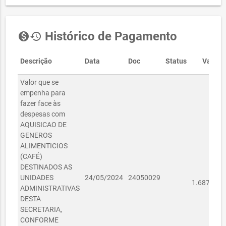
Histórico de Pagamento
monetization_on
history
Descrição
Data
Doc
Status
Valor
Valor que se
empenha para
fazer face às
despesas com
AQUISICAO DE
GENEROS
ALIMENTICIOS
(CAFÉ)
DESTINADOS AS
R$
UNIDADES
24/05/2024
24050029
1.687,50
ADMINISTRATIVAS
DESTA
SECRETARIA,
CONFORME