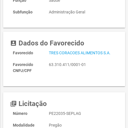
Função
Saúde
Subfunção
Administração Geral
Dados do Favorecido
account_box
Favorecido
TRES CORACOES ALIMENTOS S.A.
Favorecido
63.310.411/0001-01
CNPJ/CPF
Licitação
library_books
Número
PE22035-SEPLAG
Modalidade
Pregão