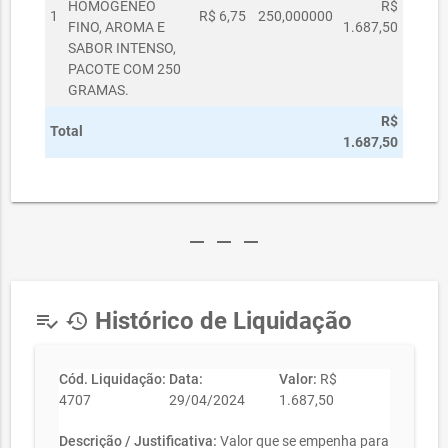
HOMOGÊNEO
R$
1
R$ 6,75
250,000000
FINO, AROMA E
1.687,50
SABOR INTENSO,
PACOTE COM 250
GRAMAS.
R$
Total
1.687,50
remove
remove
remove
Histórico de Liquidação
playlist_add_check
history
Cód. Liquidação:
Data:
Valor:
R$
4707
29/04/2024
1.687,50
Descrição / Justificativa:
Valor que se empenha para