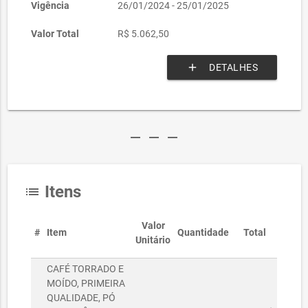
Vigência
26/01/2024 - 25/01/2025
Valor Total
R$ 5.062,50
add
DETALHES
remove
remove
remove
Itens
list
Valor
#
Item
Quantidade
Total
Unitário
CAFÉ TORRADO E
MOÍDO, PRIMEIRA
QUALIDADE, PÓ