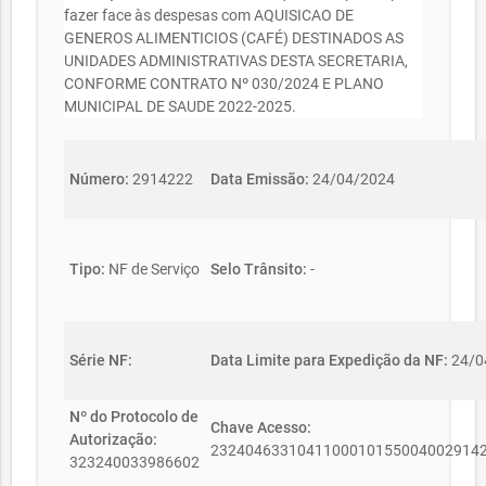
fazer face às despesas com AQUISICAO DE
GENEROS ALIMENTICIOS (CAFÉ) DESTINADOS AS
UNIDADES ADMINISTRATIVAS DESTA SECRETARIA,
CONFORME CONTRATO Nº 030/2024 E PLANO
MUNICIPAL DE SAUDE 2022-2025.
Número:
2914222
Data Emissão:
24/04/2024
Tipo:
NF de Serviço
Selo Trânsito:
-
Série NF:
Data Limite para Expedição da NF:
24/0
Nº do Protocolo de
Chave Acesso:
Autorização:
2324046331041100010155004002914
323240033986602