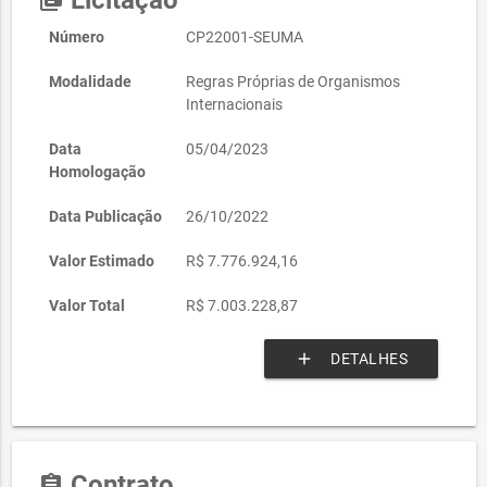
Licitação
library_books
Número
CP22001-SEUMA
Modalidade
Regras Próprias de Organismos
Internacionais
Data
05/04/2023
Homologação
Data Publicação
26/10/2022
Valor Estimado
R$ 7.776.924,16
Valor Total
R$ 7.003.228,87
add
DETALHES
Contrato
assignment