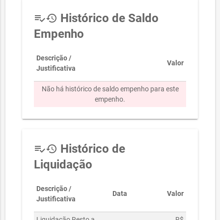
Histórico de Saldo
playlist_add_check
history
Empenho
Descrição /
Valor
Justificativa
Não há histórico de saldo empenho para este
empenho.
Histórico de
playlist_add_check
history
Liquidação
Descrição /
Data
Valor
Justificativa
Liquidação Resto a
R$