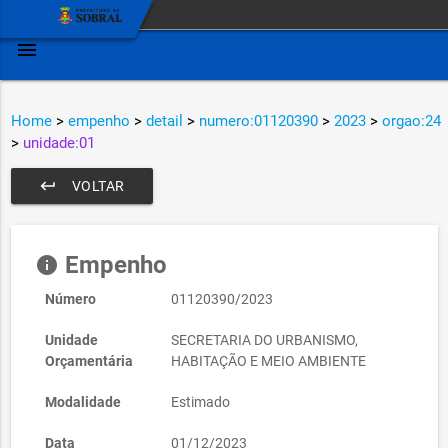
menu
Home
>
empenho
>
detail
>
numero:01120390
>
2023
>
orgao:24
>
unidade:01
keyboard_return
VOLTAR
Empenho
info
Número
01120390/2023
Unidade
SECRETARIA DO URBANISMO,
Orçamentária
HABITAÇÃO E MEIO AMBIENTE
Modalidade
Estimado
Data
01/12/2023