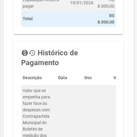
19/01/2024
pagar
8.000,00
R$
Total
8.000,00
Histórico de
monetization_on
history
Pagamento
Descrição
Data
Doc
Valor
Valor que se
empenha para
fazer face às
despesas com
Contrapartida
Municipal do
Boletim de
medição dos