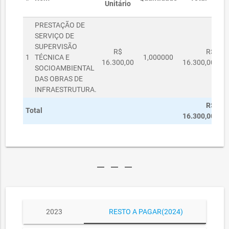
Unitário
PRESTAÇÃO DE
SERVIÇO DE
SUPERVISÃO
R$
R$
1
TÉCNICA E
1,000000
16.300,00
16.300,00
SOCIOAMBIENTAL
DAS OBRAS DE
INFRAESTRUTURA.
R$
Total
16.300,00
remove
remove
remove
2023
RESTO A PAGAR(2024)