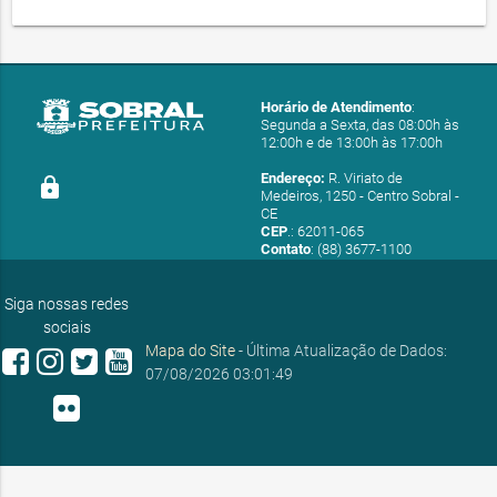
Horário de Atendimento
:
Segunda a Sexta, das 08:00h às
12:00h e de 13:00h às 17:00h
Endereço:
R. Viriato de
lock
Medeiros, 1250 - Centro Sobral -
CE
CEP
.: 62011-065
Contato
: (88) 3677-1100
E-mail:
ouvidoria@sobral.ce.gov.br
Siga nossas redes
sociais
Mapa do Site
- Última Atualização de Dados:
07/08/2026 03:01:49