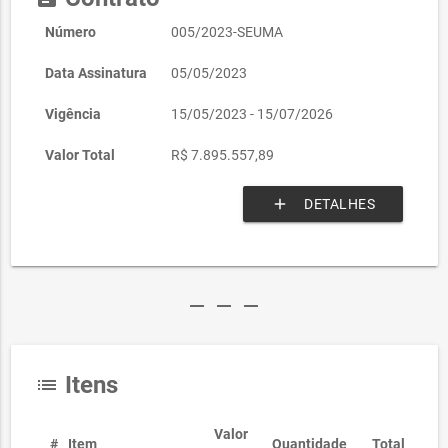
Número
005/2023-SEUMA
Data Assinatura
05/05/2023
Vigência
15/05/2023 - 15/07/2026
Valor Total
R$ 7.895.557,89
add
DETALHES
remove
remove
remove
Itens
list
Valor
#
Item
Quantidade
Total