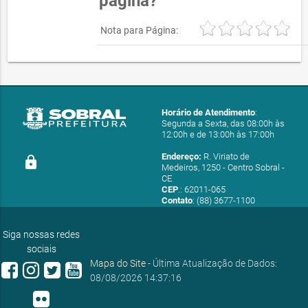
página?
Nota para Página:
Horário de Atendimento
:
Segunda a Sexta, das 08:00h às
12:00h e de 13:00h às 17:00h
Endereço:
R. Viriato de
lock
Medeiros, 1250 - Centro Sobral -
CE
CEP
.: 62011-065
Contato
: (88) 3677-1100
E-mail:
ouvidoria@sobral.ce.gov.br
Siga nossas redes
sociais
Mapa do Site
- Última Atualização de Dados:
08/08/2026 14:37:16