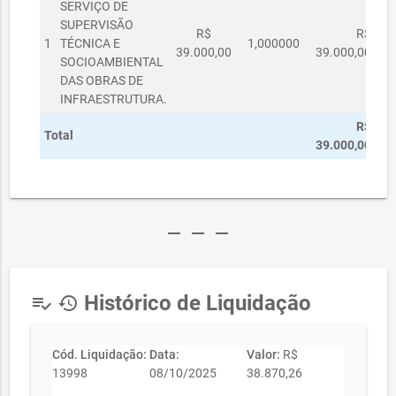
SERVIÇO DE
SUPERVISÃO
R$
R$
1
TÉCNICA E
1,000000
39.000,00
39.000,00
SOCIOAMBIENTAL
DAS OBRAS DE
INFRAESTRUTURA.
R$
Total
39.000,00
remove
remove
remove
Histórico de Liquidação
playlist_add_check
history
Cód. Liquidação:
Data:
Valor:
R$
13998
08/10/2025
38.870,26