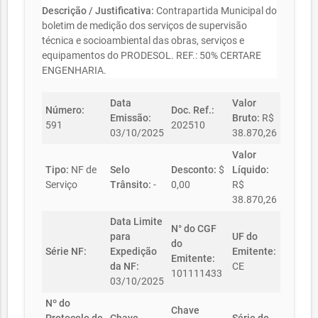
Descrição / Justificativa:
Contrapartida Municipal do
boletim de medição dos serviços de supervisão
técnica e socioambiental das obras, serviços e
equipamentos do PRODESOL. REF.: 50% CERTARE
ENGENHARIA.
Data
Valor
Número:
Doc. Ref.:
Emissão:
Bruto:
R$
591
202510
03/10/2025
38.870,26
Valor
Tipo:
NF de
Selo
Desconto:
$
Líquido:
Serviço
Trânsito:
-
0,00
R$
38.870,26
Data Limite
N° do CGF
para
UF do
do
Série NF:
Expedição
Emitente:
Emitente:
da NF:
CE
101111433
03/10/2025
Nº do
Chave