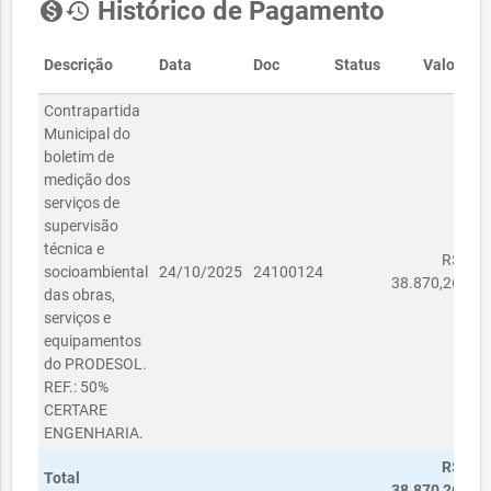
Histórico de Pagamento
monetization_on
history
Descrição
Data
Doc
Status
Valor
Contrapartida
Municipal do
boletim de
medição dos
serviços de
supervisão
técnica e
R$
socioambiental
24/10/2025
24100124
38.870,26
das obras,
serviços e
equipamentos
do PRODESOL.
REF.: 50%
CERTARE
ENGENHARIA.
R$
Total
38.870,26