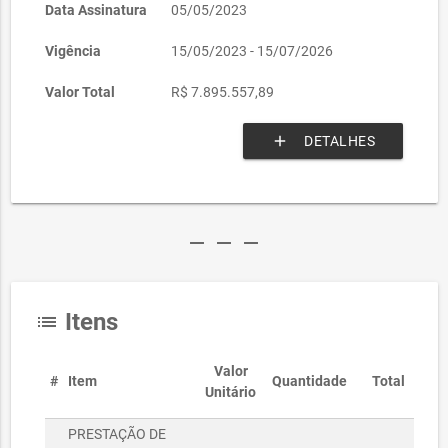
Data Assinatura
05/05/2023
Vigência
15/05/2023 - 15/07/2026
Valor Total
R$ 7.895.557,89
add
DETALHES
remove
remove
remove
Itens
list
Valor
#
Item
Quantidade
Total
Unitário
PRESTAÇÃO DE