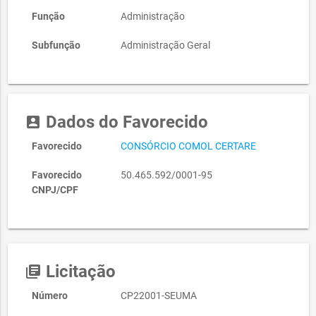
Função
Administração
Subfunção
Administração Geral
Dados do Favorecido
account_box
Favorecido
CONSÓRCIO COMOL CERTARE
Favorecido
50.465.592/0001-95
CNPJ/CPF
Licitação
library_books
Número
CP22001-SEUMA