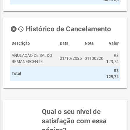
Histórico de Cancelamento
cancel
history
Descrição
Data
Nota
Valor
ANULAÇÃO DE SALDO
R$
01/10/2025
01100220
REMANESCENTE.
129,74
R$
Total
129,74
Qual o seu nível de
satisfação com essa