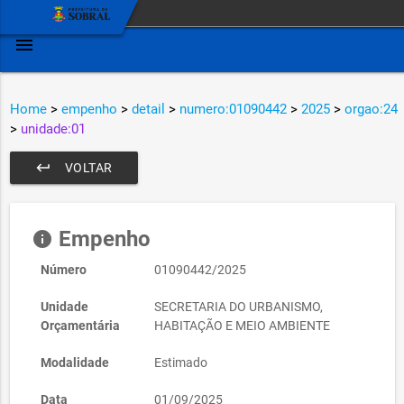
menu
Home
>
empenho
>
detail
>
numero:01090442
>
2025
>
orgao:24
>
unidade:01
keyboard_return
VOLTAR
Empenho
info
Número
01090442/2025
Unidade
SECRETARIA DO URBANISMO,
Orçamentária
HABITAÇÃO E MEIO AMBIENTE
Modalidade
Estimado
Data
01/09/2025