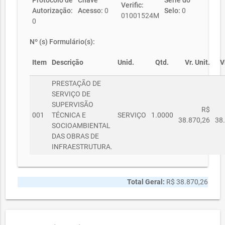
Protocolo de
Chave
Série do
Verific:
Autorização:
Acesso:
0
Selo:
0
01001524M
0
Nº (s) Formulário(s):
Item
Descrição
Unid.
Qtd.
Vr. Unit.
V
PRESTAÇÃO DE
SERVIÇO DE
SUPERVISÃO
R$
001
TÉCNICA E
SERVIÇO
1.0000
38.870,26
38
SOCIOAMBIENTAL
DAS OBRAS DE
INFRAESTRUTURA.
Total Geral:
R$ 38.870,26