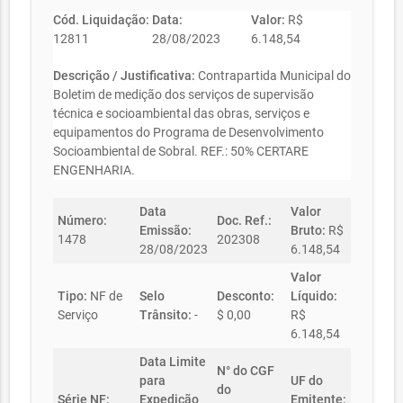
Cód. Liquidação:
Data:
Valor:
R$
12811
28/08/2023
6.148,54
Descrição / Justificativa:
Contrapartida Municipal do
Boletim de medição dos serviços de supervisão
técnica e socioambiental das obras, serviços e
equipamentos do Programa de Desenvolvimento
Socioambiental de Sobral. REF.: 50% CERTARE
ENGENHARIA.
Data
Valor
Número:
Doc. Ref.:
Emissão:
Bruto:
R$
1478
202308
28/08/2023
6.148,54
Valor
Tipo:
NF de
Selo
Desconto:
Líquido:
Serviço
Trânsito:
-
$ 0,00
R$
6.148,54
Data Limite
N° do CGF
para
UF do
do
Série NF:
Expedição
Emitente: