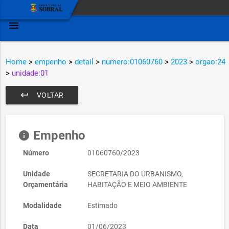
menu
Home
>
empenho
>
detail
>
numero:01060760
>
2023
>
orgao:24
>
unidade:01
keyboard_return
VOLTAR
Empenho
info
Número
01060760/2023
Unidade
SECRETARIA DO URBANISMO,
Orçamentária
HABITAÇÃO E MEIO AMBIENTE
Modalidade
Estimado
Data
01/06/2023