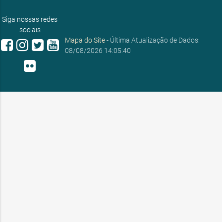
E-mail:
ouvidoria@sobral.ce.gov.br
Siga nossas redes
sociais
Mapa do Site
- Última Atualização de Dados:
08/08/2026 14:05:40