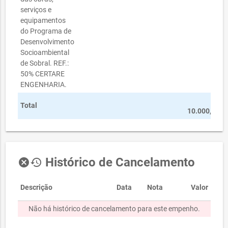
serviços e
equipamentos
do Programa de
Desenvolvimento
Socioambiental
de Sobral. REF.:
50% CERTARE
ENGENHARIA.
R$
Total
10.000,00
Histórico de Cancelamento
cancel
history
Descrição
Data
Nota
Valor
Não há histórico de cancelamento para este empenho.