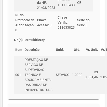
Emitente:
da NF:
CE
101111433
21/08/2023
Nº do
Chave
Protocolo de
Chave
Série do
Verific:
Autorização:
Acesso:
0
Selo:
0
511633823
0
Nº (s) Formulário(s):
Item
Descrição
Unid.
Qtd.
Vr. Unit.
Vr. 
PRESTAÇÃO DE
SERVIÇO DE
SUPERVISÃO
R$
001
TÉCNICA E
SERVIÇO
1.0000
3.851,46
3.85
SOCIOAMBIENTAL
DAS OBRAS DE
INFRAESTRUTURA.