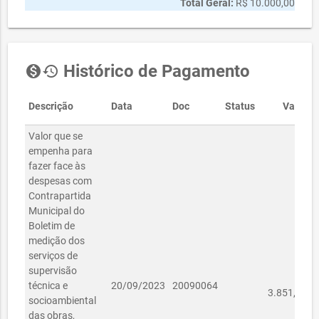
Total Geral:
R$ 10.000,00
Histórico de Pagamento
monetization_on
history
Descrição
Data
Doc
Status
Valor
Valor que se
empenha para
fazer face às
despesas com
Contrapartida
Municipal do
Boletim de
medição dos
serviços de
supervisão
R$
técnica e
20/09/2023
20090064
3.851,46
socioambiental
das obras,