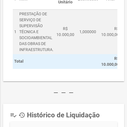
Unitário
PRESTAÇÃO DE
SERVIÇO DE
SUPERVISÃO
R$
R$
1
TÉCNICA E
1,000000
10.000,00
10.000,00
SOCIOAMBIENTAL
DAS OBRAS DE
INFRAESTRUTURA.
R$
Total
10.000,00
remove
remove
remove
Histórico de Liquidação
playlist_add_check
history