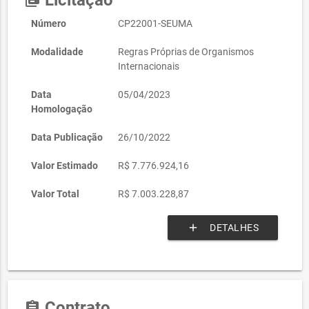
Licitação
library_books
Número
CP22001-SEUMA
Modalidade
Regras Próprias de Organismos
Internacionais
Data
05/04/2023
Homologação
Data Publicação
26/10/2022
Valor Estimado
R$ 7.776.924,16
Valor Total
R$ 7.003.228,87
add
DETALHES
Contrato
assignment