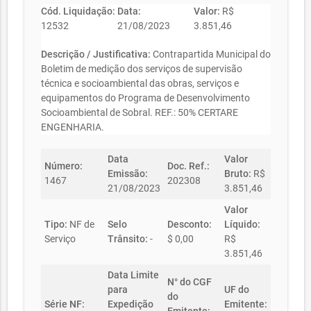
Cód. Liquidação:
Data:
Valor:
R$
12532
21/08/2023
3.851,46
Descrição / Justificativa:
Contrapartida Municipal do
Boletim de medição dos serviços de supervisão
técnica e socioambiental das obras, serviços e
equipamentos do Programa de Desenvolvimento
Socioambiental de Sobral. REF.: 50% CERTARE
ENGENHARIA.
Data
Valor
Número:
Doc. Ref.:
Emissão:
Bruto:
R$
1467
202308
21/08/2023
3.851,46
Valor
Tipo:
NF de
Selo
Desconto:
Líquido:
Serviço
Trânsito:
-
$ 0,00
R$
3.851,46
Data Limite
N° do CGF
para
UF do
do
Série NF:
Expedição
Emitente: