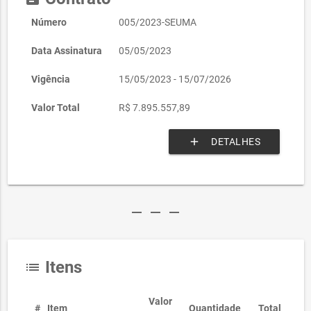
Número
005/2023-SEUMA
Data Assinatura
05/05/2023
Vigência
15/05/2023 - 15/07/2026
Valor Total
R$ 7.895.557,89
add
DETALHES
remove
remove
remove
Itens
list
Valor
#
Item
Quantidade
Total