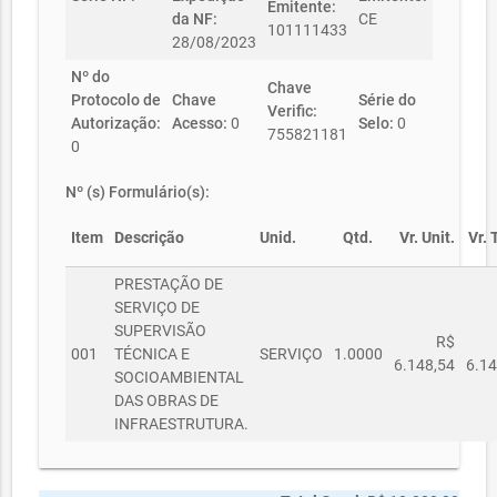
Emitente:
da NF:
CE
101111433
28/08/2023
Nº do
Chave
Protocolo de
Chave
Série do
Verific:
Autorização:
Acesso:
0
Selo:
0
755821181
0
Nº (s) Formulário(s):
Item
Descrição
Unid.
Qtd.
Vr. Unit.
Vr. 
PRESTAÇÃO DE
SERVIÇO DE
SUPERVISÃO
R$
001
TÉCNICA E
SERVIÇO
1.0000
6.148,54
6.14
SOCIOAMBIENTAL
DAS OBRAS DE
INFRAESTRUTURA.