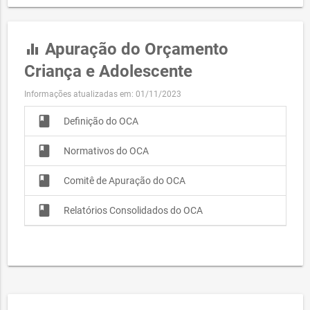
Apuração do Orçamento
equalizer
Criança e Adolescente
Informações atualizadas em: 01/11/2023
book
Definição do OCA
book
Normativos do OCA
book
Comitê de Apuração do OCA
book
Relatórios Consolidados do OCA