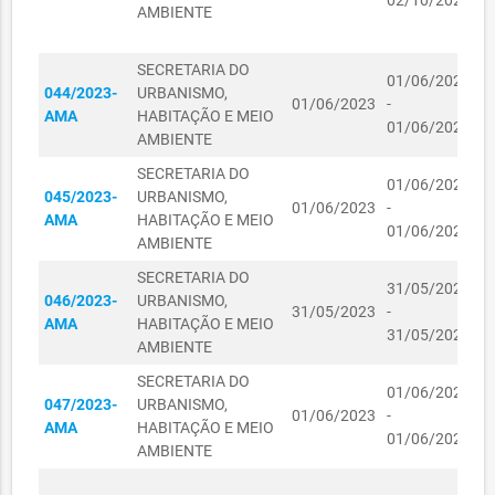
02/10/2024
AMBIENTE
D
SECRETARIA DOS
E
DIREITOS
R$
SECRETARIA DO
K
01110163/2023
HUMANOS E DA
01/11/2023
01/06/2023
102,00
044/2023-
URBANISMO,
C
ASSISTÊNCIA
01/06/2023
-
AMA
HABITAÇÃO E MEIO
I
SOCIAL
01/06/2024
AMBIENTE
L
SECRETARIA DOS
SECRETARIA DO
DIREITOS
01/06/2023
M
045/2023-
URBANISMO,
01110180/2023
HUMANOS E DA
01/11/2023
R$ 0,00
01/06/2023
-
L
AMA
HABITAÇÃO E MEIO
ASSISTÊNCIA
01/06/2024
L
AMBIENTE
SOCIAL
SECRETARIA DO
SECRETARIA DOS
31/05/2023
D
046/2023-
URBANISMO,
DIREITOS
31/05/2023
-
I
AMA
HABITAÇÃO E MEIO
01110181/2023
HUMANOS E DA
01/11/2023
R$ 98,00
31/05/2024
T
AMBIENTE
ASSISTÊNCIA
SOCIAL
SECRETARIA DO
D
01/06/2023
047/2023-
URBANISMO,
O
SECRETARIA DOS
01/06/2023
-
AMA
HABITAÇÃO E MEIO
V
DIREITOS
01/06/2024
R$
AMBIENTE
F
01110182/2023
HUMANOS E DA
01/11/2023
106,30
ASSISTÊNCIA
C