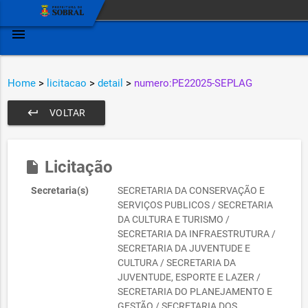
menu
Home
>
licitacao
>
detail
>
numero:PE22025-SEPLAG
keyboard_return
VOLTAR
Licitação
insert_drive_file
Secretaria(s)
SECRETARIA DA CONSERVAÇÃO E
SERVIÇOS PUBLICOS / SECRETARIA
DA CULTURA E TURISMO /
SECRETARIA DA INFRAESTRUTURA /
SECRETARIA DA JUVENTUDE E
CULTURA / SECRETARIA DA
JUVENTUDE, ESPORTE E LAZER /
SECRETARIA DO PLANEJAMENTO E
GESTÃO / SECRETARIA DOS