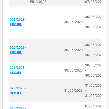
17010025/2024
MUNICIPAL DA
17/01/2024
FINANÇAS
07/05/2025
T
780,00
SAÚDE
C
R$
R
01120416/2023
01/12/2023
30/05/2023
567,00
023/2023-
P
30/05/2023
-
SECJEL
L
SECRETARIA DOS
30/05/2024
D
DIREITOS
E
01110150/2023
HUMANOS E DA
01/11/2023
R$ 0,00
ASSISTÊNCIA
D
30/05/2023
SOCIAL
025/2023-
O
30/05/2023
-
SECJEL
V
SECRETARIA DOS
30/05/2024
F
DIREITOS
01110151/2023
HUMANOS E DA
01/11/2023
R$ 0,00
30/05/2023
D
026/2023-
ASSISTÊNCIA
30/05/2023
-
I
SECJEL
SOCIAL
30/05/2024
T
SECRETARIA DOS
K
31/05/2023
DIREITOS
029/2023-
C
31/05/2023
-
01110153/2023
HUMANOS E DA
01/11/2023
R$ 0,00
SECJEL
I
31/05/2024
ASSISTÊNCIA
L
SOCIAL
01/06/2023
M
030/2023-