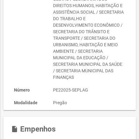
DIREITOS HUMANOS, HABITAÇÃO E
ASSISTÊNCIA SOCIAL / SECRETARIA
DO TRABALHO E
DESENVOLVIMENTO ECONÔMICO /
SECRETARIA DO TRÂNSITO E
TRANSPORTE / SECRETARIA DO
URBANISMO, HABITAÇÃO E MEIO
AMBIENTE / SECRETARIA
MUNICIPAL DA EDUCAÇÃO /
SECRETARIA MUNICIPAL DA SAÚDE
/ SECRETARIA MUNICIPAL DAS
FINANÇAS
Número
PE22025-SEPLAG
Modalidade
Pregão
Status
Homologada
Empenhos
insert_drive_file
Data de
24/08/2022
Abertura da