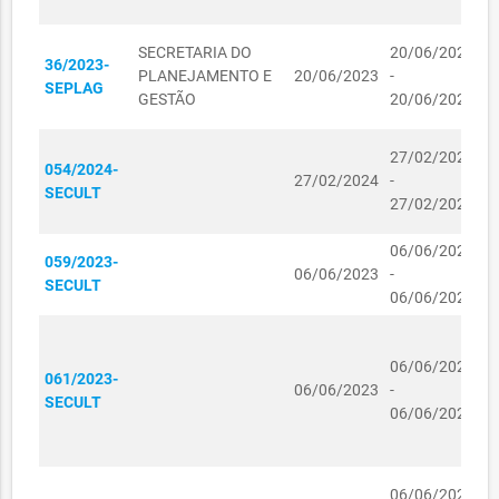
E
TRABALHO E
R$
02100076/2023
02/10/2023
K
DESENVOLVIMENTO
405,00
SECRETARIA DO
20/06/2023
36/2023-
C
ECONÔMICO
PLANEJAMENTO E
20/06/2023
-
SEPLAG
I
GESTÃO
20/06/2024
R$
L
03070719/2023
03/07/2023
109,00
K
27/02/2024
03070722/2023
03/07/2023
R$ 82,00
054/2024-
C
27/02/2024
-
SECULT
I
SECRETARIA DO
27/02/2025
L
URBANISMO,
01090303/2023
01/09/2023
R$ 0,00
HABITAÇÃO E MEIO
06/06/2023
D
059/2023-
AMBIENTE
06/06/2023
-
I
SECULT
06/06/2024
T
SECRETARIA DO
R$
01120242/2023
PLANEJAMENTO E
01/12/2023
C
367,00
GESTÃO
R
06/06/2023
061/2023-
P
SECRETARIA DOS
06/06/2023
-
SECULT
L
DIREITOS
06/06/2024
R$
D
01080475/2023
HUMANOS E DA
01/08/2023
121,50
E
ASSISTÊNCIA
SOCIAL
D
06/06/2023