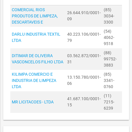
SECRETARIA DOS
COMERCIAL RIOS
(85)
DIREITOS
26.644.910/0001-
PRODUTOS DE LIMPEZA,
3034-
01080494/2023
HUMANOS E DA
09
01/08/2023
R$ 0,00
DESCARTAVEIS E
3300
ASSISTÊNCIA
SOCIAL
(54)
DARLU INDUSTRIA TEXTIL
40.223.106/0001-
4062-
LTDA
SECRETARIA DOS
79
9518
DIREITOS
01080495/2023
HUMANOS E DA
01/08/2023
(88)
R$ 0,00
DITIMAR DE OLIVEIRA
03.562.872/0001-
ASSISTÊNCIA
99752-
VASCONCELOS FILHO LTDA
31
SOCIAL
3883
KILIMPA COMERCIO E
SECRETARIA DOS
(85)
13.150.780/0001-
INDUSTRIA DE LIMPEZA
DIREITOS
3341-
06
R$
01080511/2023
LTDA
HUMANOS E DA
01/08/2023
0760
165,20
ASSISTÊNCIA
(11)
41.687.100/0001-
SOCIAL
MR LICITACOES - LTDA
7215-
15
SECRETARIA DOS
6239
DIREITOS
01110152/2023
HUMANOS E DA
01/11/2023
R$ 0,00
ASSISTÊNCIA