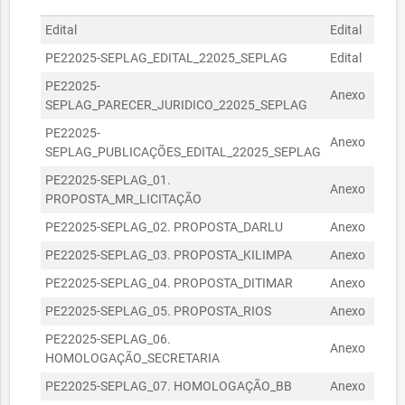
243,00
Edital
Edital
SRP_
R$
12060081/2023
12/06/2023
272,50
PE22025-SEPLAG_EDITAL_22025_SEPLAG
Edital
PE22
R$
PE22025-
PE22
13060007/2023
13/06/2023
Anexo
639,00
SEPLAG_PARECER_JURIDICO_22025_SEPLAG
SEPL
SECRETARIA DO
PE22025-
PE22
R$
Anexo
03070603/2023
PLANEJAMENTO E
03/07/2023
SEPLAG_PUBLICAÇÕES_EDITAL_22025_SEPLAG
SEPL
200,00
GESTÃO
PE22025-SEPLAG_01.
PE22
Anexo
SECRETARIA DOS
PROPOSTA_MR_LICITAÇÃO
PROP
DIREITOS
PE22025-SEPLAG_02. PROPOSTA_DARLU
Anexo
PE22
01080510/2023
HUMANOS E DA
01/08/2023
R$ 0,00
ASSISTÊNCIA
PE22025-SEPLAG_03. PROPOSTA_KILIMPA
Anexo
PE22
SOCIAL
PE22025-SEPLAG_04. PROPOSTA_DITIMAR
Anexo
PE22
SECRETARIA DO
PE22025-SEPLAG_05. PROPOSTA_RIOS
Anexo
PE22
URBANISMO,
19100002/2023
19/10/2023
R$ 55,00
HABITAÇÃO E MEIO
PE22025-SEPLAG_06.
PE22
Anexo
AMBIENTE
HOMOLOGAÇÃO_SECRETARIA
HOMO
SECRETARIA DO
PE22025-SEPLAG_07. HOMOLOGAÇÃO_BB
Anexo
PE22
URBANISMO,