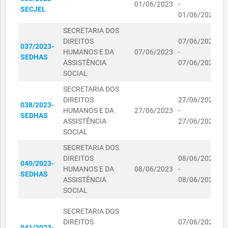
SECRETARIA DOS
01/06/2023
-
L
SECJEL
DIREITOS
01/06/2024
L
01110154/2023
HUMANOS E DA
01/11/2023
R$ 84,50
SECRETARIA DOS
ASSISTÊNCIA
DIREITOS
07/06/2023
M
SOCIAL
037/2023-
HUMANOS E DA
07/06/2023
-
L
SEDHAS
SECRETARIA DOS
ASSISTÊNCIA
07/06/2024
L
DIREITOS
SOCIAL
R$
01110155/2023
HUMANOS E DA
01/11/2023
262,00
SECRETARIA DOS
ASSISTÊNCIA
K
DIREITOS
27/06/2023
SOCIAL
038/2023-
C
HUMANOS E DA
27/06/2023
-
SEDHAS
I
SECRETARIA DOS
ASSISTÊNCIA
27/06/2024
L
DIREITOS
SOCIAL
R$
01110156/2023
HUMANOS E DA
01/11/2023
163,50
SECRETARIA DOS
ASSISTÊNCIA
D
DIREITOS
08/06/2023
SOCIAL
040/2023-
O
HUMANOS E DA
08/06/2023
-
SEDHAS
V
SECRETARIA DOS
ASSISTÊNCIA
08/06/2024
F
DIREITOS
SOCIAL
01110157/2023
HUMANOS E DA
01/11/2023
R$ 54,50
C
ASSISTÊNCIA
SECRETARIA DOS
R
SOCIAL
DIREITOS
07/06/2023
041/2023-
P