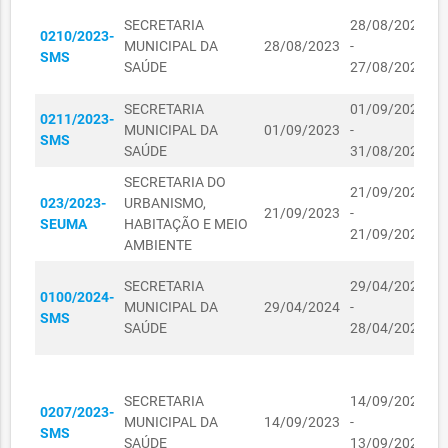
SECRETARIA DO
R$
K
20060002/2023
PLANEJAMENTO E
20/06/2023
SECRETARIA
28/08/2023
405,00
0210/2023-
C
GESTÃO
MUNICIPAL DA
28/08/2023
-
SMS
I
SAÚDE
27/08/2024
SECRETARIA DOS
L
DIREITOS
SECRETARIA
01/09/2023
M
04090021/2023
HUMANOS E DA
04/09/2023
R$ 48,75
0211/2023-
MUNICIPAL DA
01/09/2023
-
L
ASSISTÊNCIA
SMS
SAÚDE
31/08/2024
L
SOCIAL
SECRETARIA DO
SECRETARIA DOS
21/09/2023
D
023/2023-
URBANISMO,
DIREITOS
21/09/2023
-
I
SEUMA
HABITAÇÃO E MEIO
04090023/2023
HUMANOS E DA
04/09/2023
R$ 98,00
21/09/2024
T
AMBIENTE
ASSISTÊNCIA
SOCIAL
K
SECRETARIA
29/04/2024
0100/2024-
C
SECRETARIA DOS
MUNICIPAL DA
29/04/2024
-
SMS
I
DIREITOS
SAÚDE
28/04/2025
L
04090024/2023
HUMANOS E DA
04/09/2023
R$ 70,75
ASSISTÊNCIA
C
SOCIAL
R
SECRETARIA
14/09/2023
0207/2023-
P
SECRETARIA DOS
MUNICIPAL DA
14/09/2023
-
SMS
L
DIREITOS
SAÚDE
13/09/2024