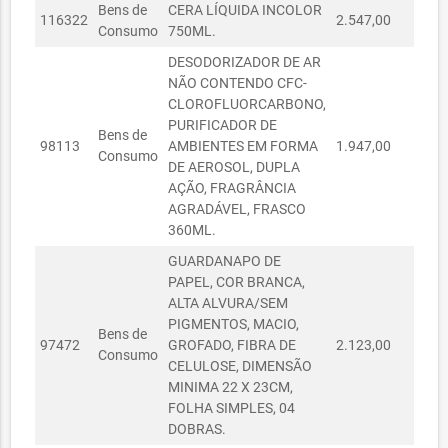
Bens de
CERA LÍQUIDA INCOLOR
ASSISTÊNCIA
116322
2.547,00
4,00
Consumo
750ML.
SOCIAL
DESODORIZADOR DE AR
SECRETARIA DOS
NÃO CONTENDO CFC-
DIREITOS
CLOROFLUORCARBONO,
01020123/2024
HUMANOS E DA
01/02/2024
R$ 0,00
PURIFICADOR DE
ASSISTÊNCIA
Bens de
98113
AMBIENTES EM FORMA
1.947,00
8,10
SOCIAL
Consumo
DE AEROSOL, DUPLA
SECRETARIA DOS
AÇÃO, FRAGRÂNCIA
DIREITOS
AGRADÁVEL, FRASCO
01020124/2024
HUMANOS E DA
01/02/2024
R$ 0,00
360ML.
ASSISTÊNCIA
GUARDANAPO DE
SOCIAL
PAPEL, COR BRANCA,
SECRETARIA DOS
ALTA ALVURA/SEM
DIREITOS
PIGMENTOS, MACIO,
Bens de
01020126/2024
HUMANOS E DA
01/02/2024
R$ 0,00
97472
GROFADO, FIBRA DE
2.123,00
1,10
Consumo
ASSISTÊNCIA
CELULOSE, DIMENSÃO
SOCIAL
MINIMA 22 X 23CM,
FOLHA SIMPLES, 04
SECRETARIA
R$
DOBRAS.
20060016/2024
MUNICIPAL DA
20/06/2024
820,00