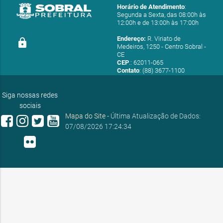
R$
Horário de Atendimento
:
01020121/2024
HUMANOS E DA
01/02/2024
243,00
Segunda a Sexta, das 08:00h às
ASSISTÊNCIA
12:00h e de 13:00h às 17:00h
SOCIAL
Endereço:
R. Viriato de
lock
SECRETARIA DOS
Medeiros, 1250 - Centro Sobral -
CE
DIREITOS
R$
CEP
.: 62011-065
01020125/2024
HUMANOS E DA
01/02/2024
Contato
: (88) 3677-1100
162,00
ASSISTÊNCIA
E-mail:
ouvidoria@sobral.ce.gov.br
SOCIAL
Siga nossas redes
SECRETARIA DOS
sociais
DIREITOS
Mapa do Site
- Última Atualização de Dados:
R$
01020119/2024
HUMANOS E DA
01/02/2024
07/08/2026 17:24:34
324,00
ASSISTÊNCIA
SOCIAL
SECRETARIA DOS
DIREITOS
01020122/2024
HUMANOS E DA
01/02/2024
R$ 81,00
ASSISTÊNCIA
SOCIAL
SECRETARIA DOS