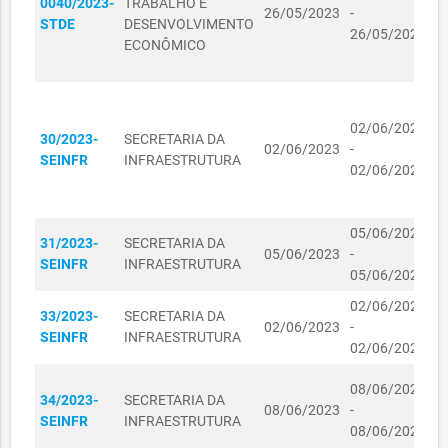
0040/2023-
TRABALHO E
P
R$
26/05/2023
-
01020460/2024
MUNICIPAL DA
01/02/2024
STDE
DESENVOLVIMENTO
L
492,00
26/05/2024
EDUCAÇÃO
ECONÔMICO
D
E
SECRETARIA
R$
01020459/2024
MUNICIPAL DA
01/02/2024
C
810,00
EDUCAÇÃO
R
02/06/2023
30/2023-
SECRETARIA DA
P
SECRETARIA
02/06/2023
-
R$
SEINFR
INFRAESTRUTURA
L
01020466/2024
MUNICIPAL DA
01/02/2024
02/06/2024
380,00
D
EDUCAÇÃO
E
SECRETARIA
R$
05/06/2023
D
01020469/2024
MUNICIPAL DA
01/02/2024
31/2023-
SECRETARIA DA
1.942,00
05/06/2023
-
I
EDUCAÇÃO
SEINFR
INFRAESTRUTURA
05/06/2024
T
SECRETARIA
R$
02/06/2023
M
21060010/2024
MUNICIPAL DA
21/06/2024
33/2023-
SECRETARIA DA
656,00
02/06/2023
-
L
SAÚDE
SEINFR
INFRAESTRUTURA
02/06/2024
L
SECRETARIA
R$
D
05020043/2024
MUNICIPAL DA
05/02/2024
08/06/2023
1.488,00
34/2023-
SECRETARIA DA
O
SAÚDE
08/06/2023
-
SEINFR
INFRAESTRUTURA
V
08/06/2024
SECRETARIA
F
R$