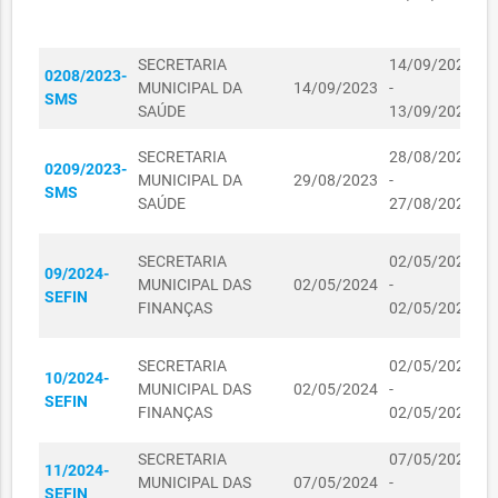
D
04090025/2023
HUMANOS E DA
04/09/2023
R$ 27,25
E
ASSISTÊNCIA
SOCIAL
SECRETARIA
14/09/2023
D
0208/2023-
MUNICIPAL DA
14/09/2023
-
I
SECRETARIA DOS
SMS
SAÚDE
13/09/2024
T
DIREITOS
04090026/2023
HUMANOS E DA
04/09/2023
R$ 49,00
D
SECRETARIA
28/08/2023
ASSISTÊNCIA
0209/2023-
O
MUNICIPAL DA
29/08/2023
-
SOCIAL
SMS
V
SAÚDE
27/08/2024
F
SECRETARIA DOS
DIREITOS
D
SECRETARIA
02/05/2024
04090028/2023
HUMANOS E DA
04/09/2023
R$ 49,00
09/2024-
O
MUNICIPAL DAS
02/05/2024
-
ASSISTÊNCIA
SEFIN
V
FINANÇAS
02/05/2025
SOCIAL
F
SECRETARIA DOS
K
SECRETARIA
02/05/2024
DIREITOS
10/2024-
C
MUNICIPAL DAS
02/05/2024
-
01110158/2023
HUMANOS E DA
01/11/2023
R$ 81,75
SEFIN
I
FINANÇAS
02/05/2025
ASSISTÊNCIA
L
SOCIAL
SECRETARIA
07/05/2024
D
11/2024-
SECRETARIA
MUNICIPAL DAS
07/05/2024
-
I
R$
SEFIN