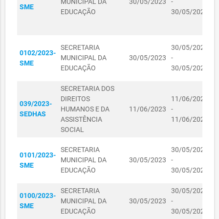
MUNICIPAL DA
30/05/2023
-
SME
L
DIREITOS
EDUCAÇÃO
30/05/2024
R$
D
01080500/2023
HUMANOS E DA
01/08/2023
362,90
E
ASSISTÊNCIA
SOCIAL
K
SECRETARIA
30/05/2023
0102/2023-
C
SECRETARIA DOS
MUNICIPAL DA
30/05/2023
-
SME
I
DIREITOS
EDUCAÇÃO
30/05/2024
R$
L
01080501/2023
HUMANOS E DA
01/08/2023
131,80
ASSISTÊNCIA
SECRETARIA DOS
SOCIAL
DIREITOS
11/06/2023
D
039/2023-
HUMANOS E DA
11/06/2023
-
I
R$
SEDHAS
21060002/2023
21/06/2023
ASSISTÊNCIA
11/06/2024
T
162,00
SOCIAL
R$
12060083/2023
12/06/2023
D
164,00
SECRETARIA
30/05/2023
0101/2023-
O
MUNICIPAL DA
30/05/2023
-
SECRETARIA DOS
SME
V
EDUCAÇÃO
30/05/2024
DIREITOS
F
01080509/2023
HUMANOS E DA
01/08/2023
R$ 81,00
SECRETARIA
30/05/2023
D
ASSISTÊNCIA
0100/2023-
MUNICIPAL DA
30/05/2023
-
I
SOCIAL
SME
EDUCAÇÃO
30/05/2024
T