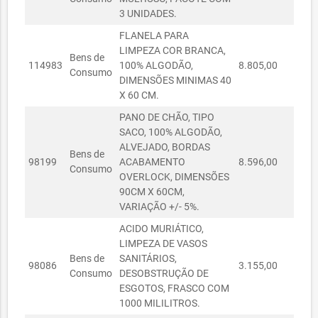
DESENVOLVIMENTO
206,50
3 UNIDADES.
ECONÔMICO
FLANELA PARA
SECRETARIA DO
R$
LIMPEZA COR BRANCA,
03060137/2024
PLANEJAMENTO E
03/06/2024
Bens de
405,00
114983
100% ALGODÃO,
8.805,00
1,24
GESTÃO
Consumo
DIMENSÕES MINIMAS 40
SECRETARIA DA
R$
X 60 CM.
02050003/2024
02/05/2024
INFRAESTRUTURA
380,00
PANO DE CHÃO, TIPO
SECRETARIA DA
SACO, 100% ALGODÃO,
02050005/2024
02/05/2024
R$ 0,00
INFRAESTRUTURA
ALVEJADO, BORDAS
Bens de
98199
ACABAMENTO
8.596,00
2,10
SECRETARIA DO
Consumo
OVERLOCK, DIMENSÕES
TRABALHO E
R$
02050175/2024
02/05/2024
90CM X 60CM,
DESENVOLVIMENTO
405,00
VARIAÇÃO +/- 5%.
ECONÔMICO
ACIDO MURIÁTICO,
SECRETARIA
LIMPEZA DE VASOS
11090002/2024
MUNICIPAL DAS
11/09/2024
R$ 19,50
Bens de
SANITÁRIOS,
FINANÇAS
98086
3.155,00
3,25
Consumo
DESOBSTRUÇÃO DE
SECRETARIA DOS
ESGOTOS, FRASCO COM
DIREITOS
1000 MILILITROS.
01020095/2024
HUMANOS E DA
01/02/2024
R$ 0,00