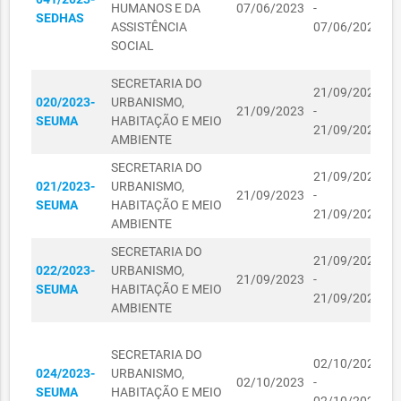
HUMANOS E DA
07/06/2023
-
SECRETARIA DOS
SEDHAS
L
ASSISTÊNCIA
07/06/2024
DIREITOS
D
R$
SOCIAL
01110159/2023
HUMANOS E DA
01/11/2023
E
152,80
ASSISTÊNCIA
SECRETARIA DO
D
SOCIAL
21/09/2023
020/2023-
URBANISMO,
O
21/09/2023
-
SECRETARIA DOS
SEUMA
HABITAÇÃO E MEIO
V
21/09/2024
DIREITOS
AMBIENTE
F
R$
01110160/2023
HUMANOS E DA
01/11/2023
315,40
SECRETARIA DO
ASSISTÊNCIA
21/09/2023
M
021/2023-
URBANISMO,
SOCIAL
21/09/2023
-
L
SEUMA
HABITAÇÃO E MEIO
21/09/2024
L
SECRETARIA DOS
AMBIENTE
DIREITOS
R$
SECRETARIA DO
K
01110161/2023
HUMANOS E DA
01/11/2023
21/09/2023
137,70
022/2023-
URBANISMO,
C
ASSISTÊNCIA
21/09/2023
-
SEUMA
HABITAÇÃO E MEIO
I
SOCIAL
21/09/2024
AMBIENTE
L
SECRETARIA DOS
C
DIREITOS
SECRETARIA DO
R
01110162/2023
HUMANOS E DA
01/11/2023
R$ 58,40
02/10/2023
024/2023-
URBANISMO,
P
ASSISTÊNCIA
02/10/2023
-
SEUMA
HABITAÇÃO E MEIO
L
SOCIAL