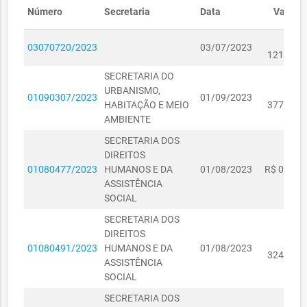
Proposta
Número
Secretaria
Data
Valor
Data Realização
14/04/2023
R$
03070720/2023
03/07/2023
121,50
Data Publicação
21/07/2022
SECRETARIA DO
Valor Estimado
R$ 328.259,97
URBANISMO,
R$
01090307/2023
01/09/2023
HABITAÇÃO E MEIO
377,50
Valor Total
R$ 129.509,53
AMBIENTE
SECRETARIA DOS
Objeto
Registro de Preço para futuras e
DIREITOS
eventuais aquisições de material de
01080477/2023
HUMANOS E DA
01/08/2023
R$ 0,00
limpeza e produção de higienização II
ASSISTÊNCIA
para atender as necessidades dos
SOCIAL
órgãos e entidades públicas do
Município de Sobral-CE.
SECRETARIA DOS
DIREITOS
R$
Justificativa
01080491/2023
HUMANOS E DA
01/08/2023
324,00
ASSISTÊNCIA
Justificativa de
SOCIAL
preço
SECRETARIA DOS