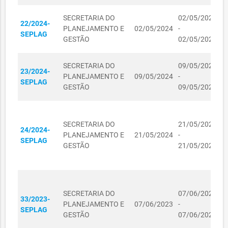
03070050/2024
MUNICIPAL DA
03/07/2024
1.680,00
K
SAÚDE
SECRETARIA DO
02/05/2024
22/2024-
C
PLANEJAMENTO E
02/05/2024
-
SECRETARIA DO
SEPLAG
I
R$
GESTÃO
02/05/2025
01020569/2024
PLANEJAMENTO E
01/02/2024
L
162,00
GESTÃO
D
SECRETARIA DO
09/05/2024
SECRETARIA
23/2024-
O
R$
PLANEJAMENTO E
09/05/2024
-
05020049/2024
MUNICIPAL DA
05/02/2024
SEPLAG
V
806,00
GESTÃO
09/05/2025
SAÚDE
F
02050152/2024
02/05/2024
R$ 0,00
C
R
05090006/2024
05/09/2024
R$ 0,00
SECRETARIA DO
21/05/2024
24/2024-
P
PLANEJAMENTO E
21/05/2024
-
SECRETARIA DO
SEPLAG
L
R$
GESTÃO
21/05/2025
07080027/2024
PLANEJAMENTO E
07/08/2024
D
405,00
GESTÃO
E
SECRETARIA
C
28020031/2025
MUNICIPAL DA
28/02/2025
R$ 0,00
R
SECRETARIA DO
07/06/2023
SAÚDE
33/2023-
P
PLANEJAMENTO E
07/06/2023
-
SEPLAG
L
02100164/2023
02/10/2023
R$ 92,50
GESTÃO
07/06/2024
D
SECRETARIA DO