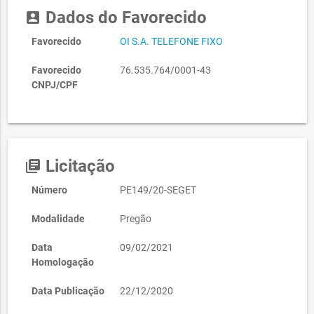
Dados do Favorecido
account_box
Favorecido
OI S.A. TELEFONE FIXO
Favorecido
76.535.764/0001-43
CNPJ/CPF
Licitação
library_books
Número
PE149/20-SEGET
Modalidade
Pregão
Data
09/02/2021
Homologação
Data Publicação
22/12/2020