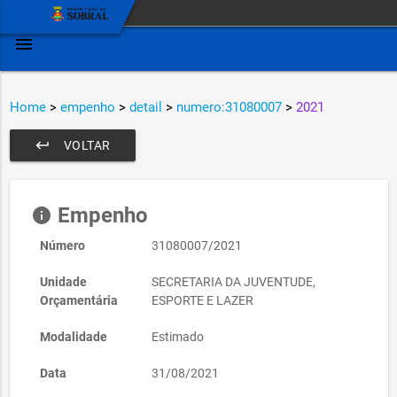
menu
Home
>
empenho
>
detail
>
numero:31080007
>
2021
keyboard_return
VOLTAR
Empenho
info
Número
31080007/2021
Unidade
SECRETARIA DA JUVENTUDE,
Orçamentária
ESPORTE E LAZER
Modalidade
Estimado
Data
31/08/2021