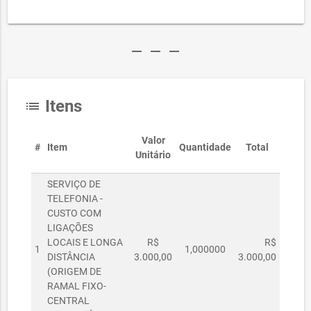
remove
remove
remove
Itens
list
Valor
#
Item
Quantidade
Total
Unitário
SERVIÇO DE
TELEFONIA -
CUSTO COM
LIGAÇÕES
LOCAIS E LONGA
R$
R$
1
1,000000
DISTÂNCIA
3.000,00
3.000,00
(ORIGEM DE
RAMAL FIXO-
CENTRAL