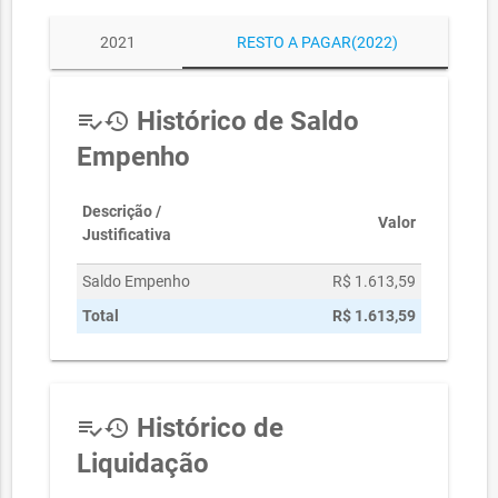
2021
RESTO A PAGAR(2022)
Histórico de Saldo
playlist_add_check
history
Empenho
Descrição /
Valor
Justificativa
Saldo Empenho
R$ 1.613,59
Total
R$ 1.613,59
Histórico de
playlist_add_check
history
Liquidação