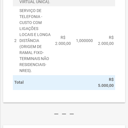
VIRTUAL ÚNICA).
SERVIÇO DE
TELEFONIA -
CUSTO COM
LIGAÇÕES
LOCAIS E LONGA
R$
R$
2
DISTÂNCIA
1,000000
2.000,00
2.000,00
(ORIGEM DE
RAMAL FIXO-
TERMINAIS NÃO
RESIDENCIAIS-
NRES).
R$
Total
5.000,00
remove
remove
remove