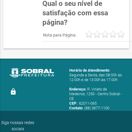
Qual o seu nível de
satisfação com essa
página?
Nota para Página:
Horário de Atendimento
:
Segunda a Sexta, das 08:00h às
12:00h e de 13:00h às 17:00h
Endereço:
R. Viriato de
lock
Medeiros, 1250 - Centro Sobral -
CE
CEP
.: 62011-065
Contato
: (88) 3677-1100
E-mail:
ouvidoria@sobral.ce.gov.br
Siga nossas redes
sociais