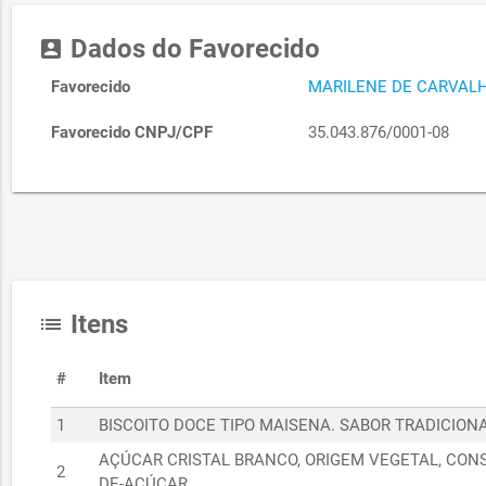
Dados do Favorecido
account_box
Favorecido
MARILENE DE CARVAL
Favorecido CNPJ/CPF
35.043.876/0001-08
Itens
list
#
Item
1
BISCOITO DOCE TIPO MAISENA. SABOR TRADICIONA
AÇÚCAR CRISTAL BRANCO, ORIGEM VEGETAL, CON
2
DE-AÇÚCAR.