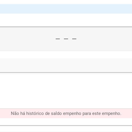
remove
remove
remove
Não há histórico de saldo empenho para este empenho.