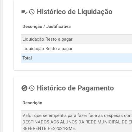
Histórico de Liquidação
playlist_add_check
history
Descrição / Justificativa
Liquidação Resto a pagar
Liquidação Resto a pagar
Total
Histórico de Pagamento
monetization_on
history
Descrição
Valor que se empenha para fazer face às despesas
DESTINADOS AOS ALUNOS DA REDE MUNICIPAL DE E
REFERENTE PE22024-SME.