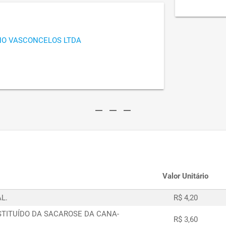
HO VASCONCELOS LTDA
remove
remove
remove
Valor Unitário
L.
R$ 4,20
STITUÍDO DA SACAROSE DA CANA-
R$ 3,60