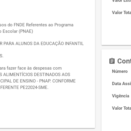
Valor Est
Valor Tota
rsos do FNDE Referentes ao Programa
o Escolar (PNAE)
R PARA ALUNOS DA EDUCAÇÃO INFANTIL
S.
Cont
assignment
ara fazer face às despesas com
Número
S ALIMENTÍCIOS DESTINADOS AOS
CIPAL DE ENSINO - PNAP. CONFORME
Data Assi
EFERENTE PE22024-SME.
Vigência
Valor Tota