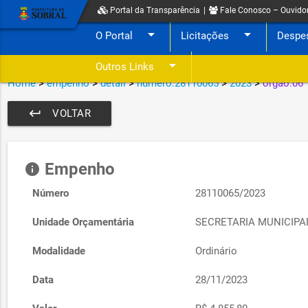
Portal da Transparência
|
Fale Conosco – Ouvido
arrow_drop_down
arrow_drop_down
O Portal
Licitações
Despe
arrow_drop_down
Outros Links
Home
>
empenho
>
detail
>
numero:28110065
>
2023
>
orgao:06
keyboard_return
VOLTAR
Empenho
info
Número
28110065/2023
Unidade Orçamentária
SECRETARIA MUNICIP
Modalidade
Ordinário
Data
28/11/2023