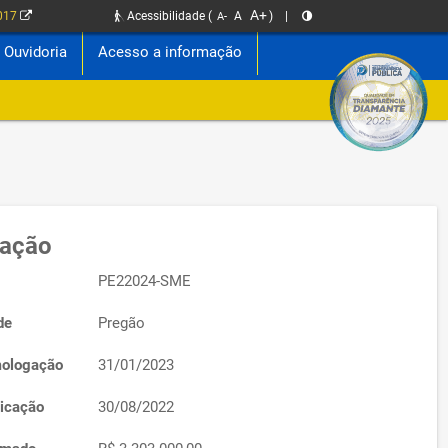
A+
2017
Acessibilidade
(
A
)
|
A-
Ouvidoria
Acesso a informação
tação
PE22024-SME
de
Pregão
ologação
31/01/2023
icação
30/08/2022