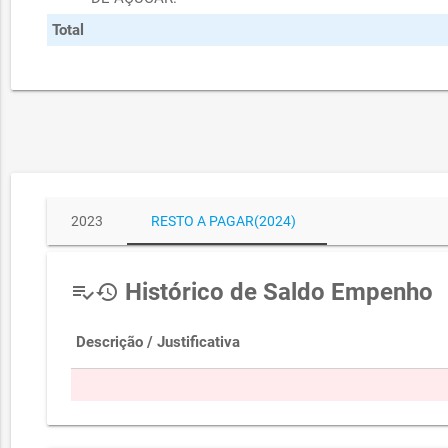
Total
2023
RESTO A PAGAR(2024)
Histórico de Saldo Empenho
playlist_add_check
history
Descrição / Justificativa