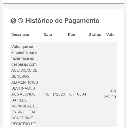
Histórico de Pagamento
monetization_on
history
Descrição
Data
Doc
Status
Valor
Valor que se
empenha para
fazer face às
despesas com
AQUISIÇÃO DE
GÊNEROS
ALIMENTÍCIOS
DESTINADOS
R$
AOS ALUNOS
10/11/2023
10110004
252,00
DA REDE
MUNICIPAL DE
ENSINO - EJA.
CONFORME
REGISTRO DE