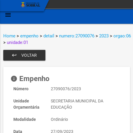
menu
Home
>
empenho
>
detail
>
numero:27090076
>
2023
>
orgao:06
>
unidade:01
keyboard_return
VOLTAR
Empenho
info
Número
27090076/2023
Unidade
SECRETARIA MUNICIPAL DA
Orçamentária
EDUCAÇÃO
Modalidade
Ordinário
Data
27/09/2023