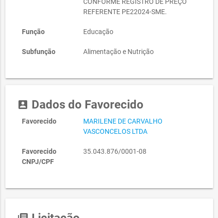
CONFORME REGISTRO DE PREÇO
REFERENTE PE22024-SME.
Função
Educação
Subfunção
Alimentação e Nutrição
Dados do Favorecido
account_box
Favorecido
MARILENE DE CARVALHO
VASCONCELOS LTDA
Favorecido
35.043.876/0001-08
CNPJ/CPF