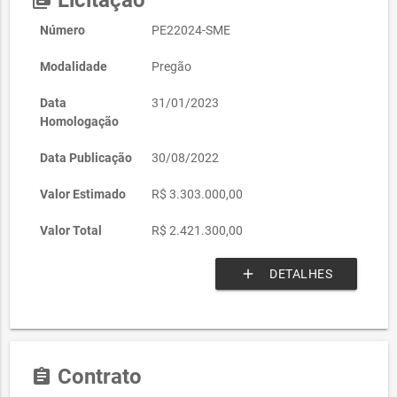
Licitação
library_books
Número
PE22024-SME
Modalidade
Pregão
Data
31/01/2023
Homologação
Data Publicação
30/08/2022
Valor Estimado
R$ 3.303.000,00
Valor Total
R$ 2.421.300,00
add
DETALHES
Contrato
assignment