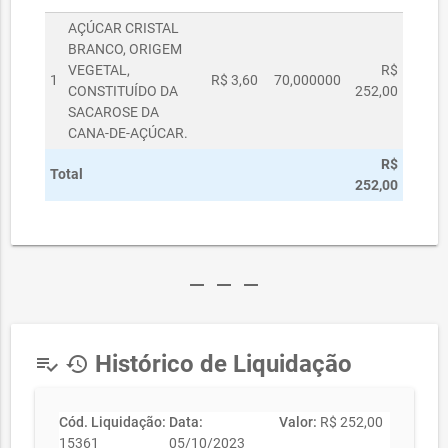
AÇÚCAR CRISTAL
BRANCO, ORIGEM
VEGETAL,
R$
1
R$ 3,60
70,000000
CONSTITUÍDO DA
252,00
SACAROSE DA
CANA-DE-AÇÚCAR.
R$
Total
252,00
remove
remove
remove
Histórico de Liquidação
playlist_add_check
history
Cód. Liquidação:
Data:
Valor:
R$ 252,00
15361
05/10/2023