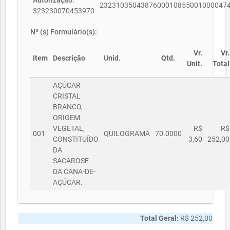
Autorização:
2323103504387600010855001000047
323230070453970
Nº (s) Formulário(s):
Vr.
Vr.
Item
Descrição
Unid.
Qtd.
Unit.
Total
AÇÚCAR
CRISTAL
BRANCO,
ORIGEM
VEGETAL,
R$
R$
001
QUILOGRAMA
70.0000
CONSTITUÍDO
3,60
252,00
DA
SACAROSE
DA CANA-DE-
AÇÚCAR.
Total Geral:
R$ 252,00