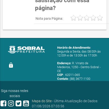
satisfação com essa
página?
Nota para Página:
Horário de Atendimento
:
Segunda a Sexta, das 08:00h às
12:00h e de 13:00h às 17:00h
Endereço:
R. Viriato de
lock
Medeiros, 1250 - Centro Sobral -
CE
CEP
.: 62011-065
Contato
: (88) 3677-1100
E-mail:
ouvidoria@sobral.ce.gov.br
Siga nossas redes
sociais
Mapa do Site
- Última Atualização de Dados:
07/08/2026 07:03:56