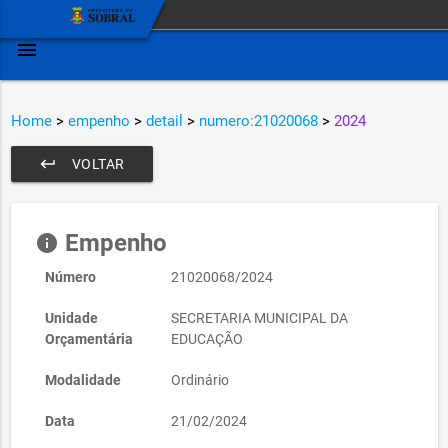
menu
Home
>
empenho
>
detail
>
numero:21020068
>
2024
keyboard_return
VOLTAR
Empenho
info
Número
21020068/2024
Unidade
SECRETARIA MUNICIPAL DA
Orçamentária
EDUCAÇÃO
Modalidade
Ordinário
Data
21/02/2024