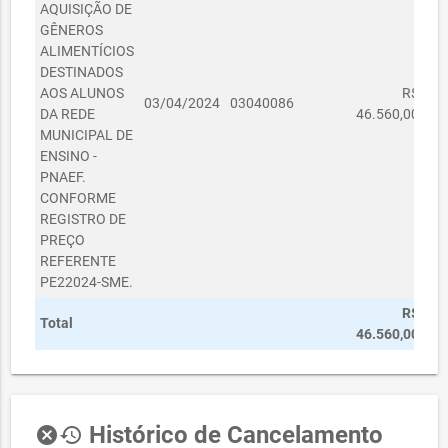
AQUISIÇÃO DE
GÊNEROS
ALIMENTÍCIOS
DESTINADOS
AOS ALUNOS
R$
03/04/2024
03040086
DA REDE
46.560,00
MUNICIPAL DE
ENSINO -
PNAEF.
CONFORME
REGISTRO DE
PREÇO
REFERENTE
PE22024-SME.
R$
Total
46.560,00
Histórico de Cancelamento
cancel
history