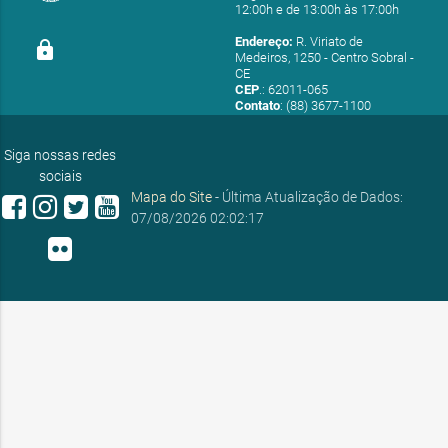
12:00h e de 13:00h às 17:00h
Endereço:
R. Viriato de
lock
Medeiros, 1250 - Centro Sobral -
CE
CEP
.: 62011-065
Contato
: (88) 3677-1100
E-mail:
ouvidoria@sobral.ce.gov.br
Siga nossas redes
sociais
Mapa do Site
- Última Atualização de Dados:
07/08/2026 02:02:17