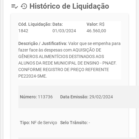
Histórico de Liquidação
playlist_add_check
history
Cód. Liquidação:
Data:
Valor:
R$
1842
01/03/2024
46.560,00
Descrição / Justificativa:
Valor que se empenha para
fazer face às despesas com AQUISIÇÃO DE
GÊNEROS ALIMENTÍCIOS DESTINADOS AOS
ALUNOS DA REDE MUNICIPAL DE ENSINO - PNAEF.
CONFORME REGISTRO DE PREÇO REFERENTE
PE22024-SME.
Número:
113736
Data Emissão:
29/02/2024
Tipo:
NF de Serviço
Selo Trânsito:
-