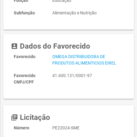
Função
Educação
Subfunção
Alimentação e Nutrição
Dados do Favorecido
account_box
Favorecido
OMEGA DISTRIBUIDORA DE
PRODUTOS ALIMENTICIOS EIREL
Favorecido
41.600.131/0001-97
CNPJ/CPF
Licitação
library_books
Número
PE22024-SME