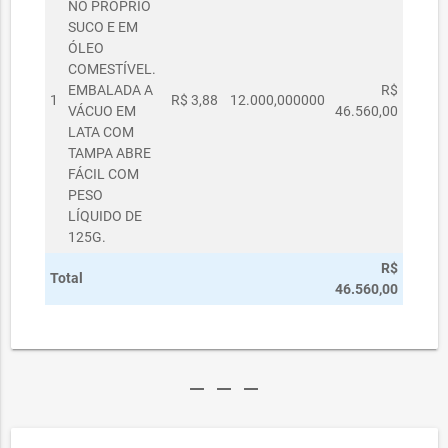
NO PRÓPRIO
SUCO E EM
ÓLEO
COMESTÍVEL.
EMBALADA A
R$
1
R$ 3,88
12.000,000000
VÁCUO EM
46.560,00
LATA COM
TAMPA ABRE
FÁCIL COM
PESO
LÍQUIDO DE
125G.
R$
Total
46.560,00
remove
remove
remove