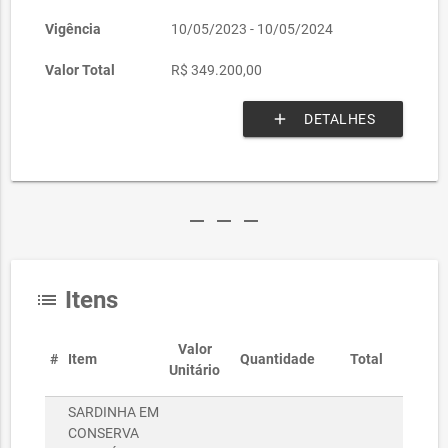
Vigência
10/05/2023 - 10/05/2024
Valor Total
R$ 349.200,00
add
DETALHES
remove
remove
remove
Itens
list
Valor
#
Item
Quantidade
Total
Unitário
SARDINHA EM
CONSERVA