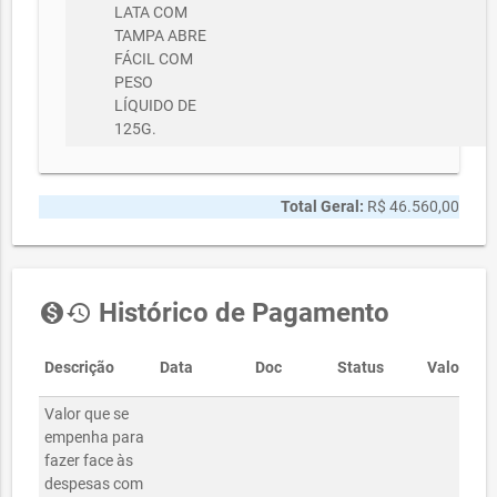
LATA COM
TAMPA ABRE
FÁCIL COM
PESO
LÍQUIDO DE
125G.
Total Geral:
R$ 46.560,00
Histórico de Pagamento
monetization_on
history
Descrição
Data
Doc
Status
Valor
Valor que se
empenha para
fazer face às
despesas com