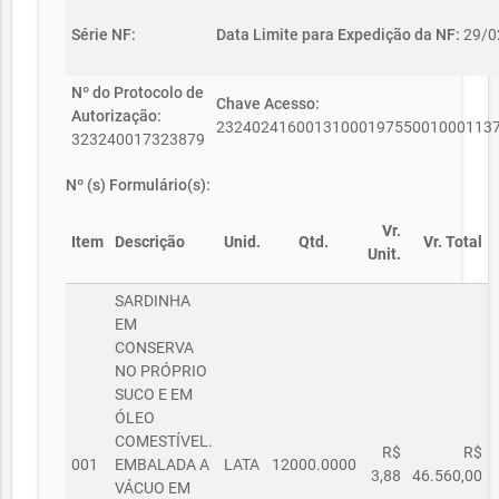
Série NF:
Data Limite para Expedição da NF:
29/0
Nº do Protocolo de
Chave Acesso:
Autorização:
2324024160013100019755001000113
323240017323879
Nº (s) Formulário(s):
Vr.
Item
Descrição
Unid.
Qtd.
Vr. Total
Unit.
SARDINHA
EM
CONSERVA
NO PRÓPRIO
SUCO E EM
ÓLEO
COMESTÍVEL.
R$
R$
001
EMBALADA A
LATA
12000.0000
3,88
46.560,00
VÁCUO EM