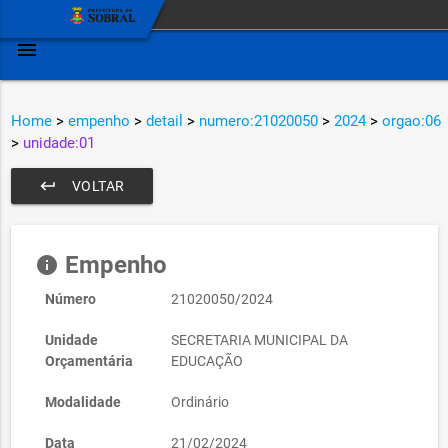
menu
Home
>
empenho
>
detail
>
numero:21020050
>
2024
>
orgao:06
>
unidade:01
keyboard_return
VOLTAR
Empenho
info
Número
21020050/2024
Unidade
SECRETARIA MUNICIPAL DA
Orçamentária
EDUCAÇÃO
Modalidade
Ordinário
Data
21/02/2024