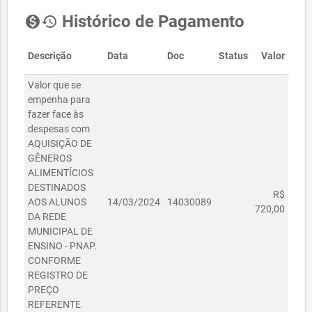
Histórico de Pagamento
monetization_on
history
Descrição
Data
Doc
Status
Valor
Valor que se
empenha para
fazer face às
despesas com
AQUISIÇÃO DE
GÊNEROS
ALIMENTÍCIOS
DESTINADOS
R$
AOS ALUNOS
14/03/2024
14030089
720,00
DA REDE
MUNICIPAL DE
ENSINO - PNAP.
CONFORME
REGISTRO DE
PREÇO
REFERENTE