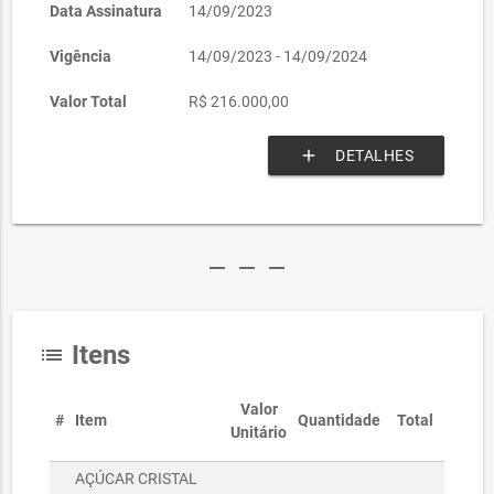
Data Assinatura
14/09/2023
Vigência
14/09/2023 - 14/09/2024
Valor Total
R$ 216.000,00
add
DETALHES
remove
remove
remove
Itens
list
Valor
#
Item
Quantidade
Total
Unitário
AÇÚCAR CRISTAL