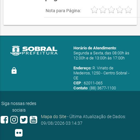
Nota para Página:
Horário de Atendimento
:
Segunda a Sexta, das 08:00h às
12:00h e de 13:00h às 17:00h
Endereço:
R. Viriato de
lock
Medeiros, 1250 - Centro Sobral -
CE
CEP
.: 62011-065
Contato
: (88) 3677-1100
E-mail:
ouvidoria@sobral.ce.gov.br
Siga nossas redes
sociais
Mapa do Site
- Última Atualização de Dados:
09/08/2026 03:14:37