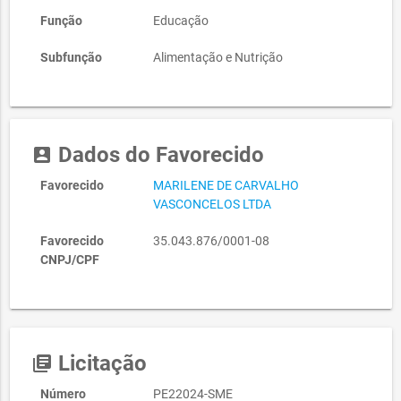
Função
Educação
Subfunção
Alimentação e Nutrição
Dados do Favorecido
account_box
Favorecido
MARILENE DE CARVALHO
VASCONCELOS LTDA
Favorecido
35.043.876/0001-08
CNPJ/CPF
Licitação
library_books
Número
PE22024-SME