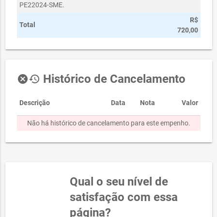
PE22024-SME.
R$
Total
720,00
Histórico de Cancelamento
cancel
history
Descrição
Data
Nota
Valor
Não há histórico de cancelamento para este empenho.
Qual o seu nível de
satisfação com essa
página?