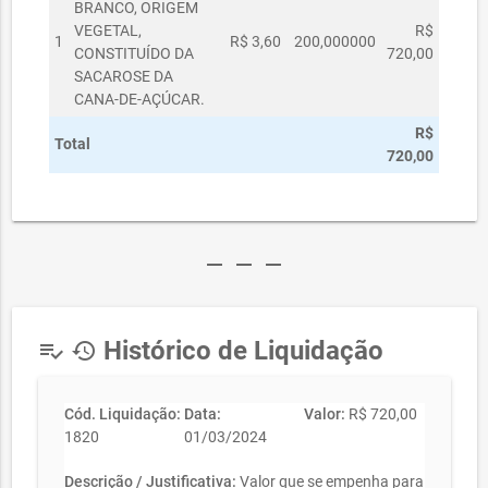
BRANCO, ORIGEM
VEGETAL,
R$
1
R$ 3,60
200,000000
CONSTITUÍDO DA
720,00
SACAROSE DA
CANA-DE-AÇÚCAR.
R$
Total
720,00
remove
remove
remove
Histórico de Liquidação
playlist_add_check
history
Cód. Liquidação:
Data:
Valor:
R$ 720,00
1820
01/03/2024
Descrição / Justificativa:
Valor que se empenha para