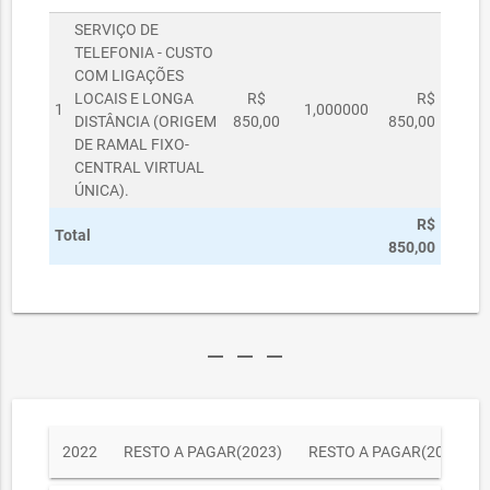
SERVIÇO DE
TELEFONIA - CUSTO
COM LIGAÇÕES
LOCAIS E LONGA
R$
R$
1
1,000000
DISTÂNCIA (ORIGEM
850,00
850,00
DE RAMAL FIXO-
CENTRAL VIRTUAL
ÚNICA).
R$
Total
850,00
remove
remove
remove
2022
RESTO A PAGAR(2023)
RESTO A PAGAR(2024)