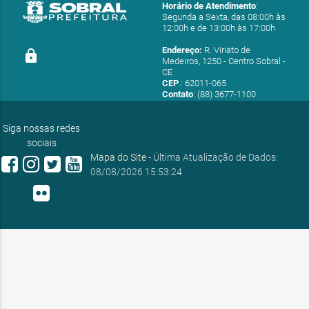
Horário de Atendimento
:
Segunda a Sexta, das 08:00h às
12:00h e de 13:00h às 17:00h
Endereço:
R. Viriato de
lock
Medeiros, 1250 - Centro Sobral -
CE
CEP
.: 62011-065
Contato
: (88) 3677-1100
E-mail:
ouvidoria@sobral.ce.gov.br
Siga nossas redes
sociais
Mapa do Site
- Última Atualização de Dados:
08/08/2026 15:53:24