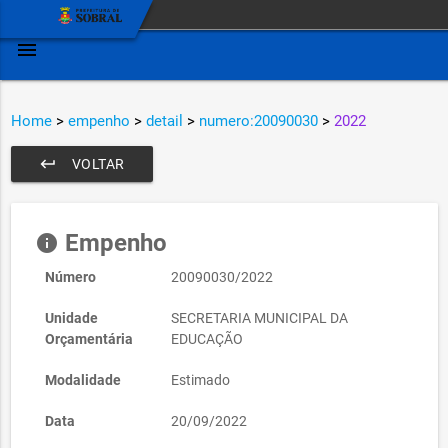
menu
Home
>
empenho
>
detail
>
numero:20090030
>
2022
keyboard_return
VOLTAR
Empenho
info
Número
20090030/2022
Unidade
SECRETARIA MUNICIPAL DA
Orçamentária
EDUCAÇÃO
Modalidade
Estimado
Data
20/09/2022