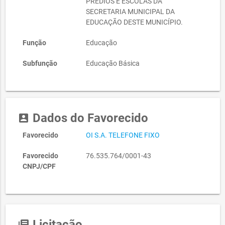
PRÉDIOS E ESCOLAS DA
SECRETARIA MUNICIPAL DA
EDUCAÇÃO DESTE MUNICÍPIO.
Função
Educação
Subfunção
Educação Básica
Dados do Favorecido
account_box
Favorecido
OI S.A. TELEFONE FIXO
Favorecido
76.535.764/0001-43
CNPJ/CPF
Licitação
library_books