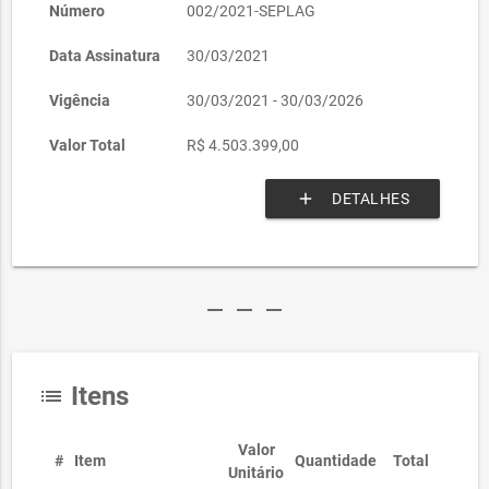
Número
002/2021-SEPLAG
Data Assinatura
30/03/2021
Vigência
30/03/2021 - 30/03/2026
Valor Total
R$ 4.503.399,00
add
DETALHES
remove
remove
remove
Itens
list
Valor
#
Item
Quantidade
Total
Unitário