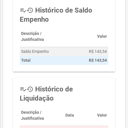
Histórico de Saldo
playlist_add_check
history
Empenho
Descrição /
Valor
Justificativa
Saldo Empenho
R$ 143,54
Total
R$ 143,54
Histórico de
playlist_add_check
history
Liquidação
Descrição /
Data
Valor
Justificativa