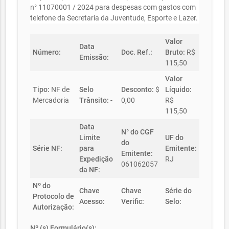
n° 11070001 / 2024 para despesas com gastos com
telefone da Secretaria da Juventude, Esporte e Lazer.
Valor
Data
Número:
Doc. Ref.:
Bruto:
R$
Emissão:
115,50
Valor
Tipo:
NF de
Selo
Desconto:
$
Líquido:
Mercadoria
Trânsito:
-
0,00
R$
115,50
Data
N° do CGF
Limite
UF do
do
Série NF:
para
Emitente:
Emitente:
Expedição
RJ
061062057
da NF:
Nº do
Chave
Chave
Série do
Protocolo de
Acesso:
Verific:
Selo:
Autorização:
Nº (s) Formulário(s):