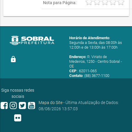
Nota para Página:
Horário de Atendimento
:
Segunda a Sexta, das 08:00h às
12:00h e de 13:00h às 17:00h
Endereço:
R. Viriato de
lock
Medeiros, 1250 - Centro Sobral -
CE
CEP
.: 62011-065
Contato
: (88) 3677-1100
E-mail:
ouvidoria@sobral.ce.gov.br
Siga nossas redes
sociais
Mapa do Site
- Última Atualização de Dados:
08/08/2026 13:57:03