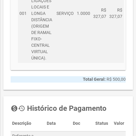
LIGAÇÕES
LOCAIS E
R$
R$
001
LONGA
SERVIÇO
1.0000
327,07
327,07
DISTÂNCIA
(ORIGEM
DE RAMAL
FIXO-
CENTRAL
VIRTUAL
ÚNICA).
Total Geral:
R$ 500,00
Histórico de Pagamento
monetization_on
history
Descrição
Data
Doc
Status
Valor