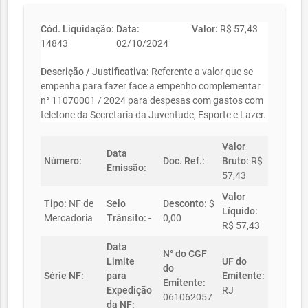
Cód. Liquidação:
Data:
Valor:
R$ 57,43
14843
02/10/2024
Descrição / Justificativa:
Referente a valor que se
empenha para fazer face a empenho complementar
n° 11070001 / 2024 para despesas com gastos com
telefone da Secretaria da Juventude, Esporte e Lazer.
Valor
Data
Número:
Doc. Ref.:
Bruto:
R$
Emissão:
57,43
Valor
Tipo:
NF de
Selo
Desconto:
$
Líquido:
Mercadoria
Trânsito:
-
0,00
R$ 57,43
Data
N° do CGF
Limite
UF do
do
Série NF:
para
Emitente:
Emitente:
Expedição
RJ
061062057
da NF: