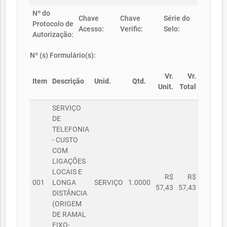
Nº do
Chave
Chave
Série do
Protocolo de
Acesso:
Verific:
Selo:
Autorização:
Nº (s) Formulário(s):
Vr.
Vr.
Item
Descrição
Unid.
Qtd.
Unit.
Total
SERVIÇO
DE
TELEFONIA
- CUSTO
COM
LIGAÇÕES
LOCAIS E
R$
R$
001
LONGA
SERVIÇO
1.0000
57,43
57,43
DISTÂNCIA
(ORIGEM
DE RAMAL
FIXO-