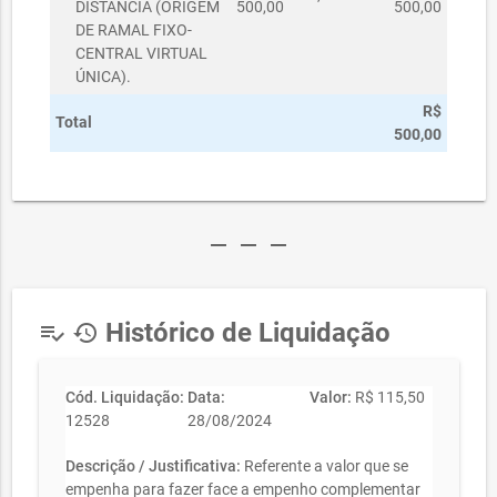
DISTÂNCIA (ORIGEM
500,00
500,00
DE RAMAL FIXO-
CENTRAL VIRTUAL
ÚNICA).
R$
Total
500,00
remove
remove
remove
Histórico de Liquidação
playlist_add_check
history
Cód. Liquidação:
Data:
Valor:
R$ 115,50
12528
28/08/2024
Descrição / Justificativa:
Referente a valor que se
empenha para fazer face a empenho complementar