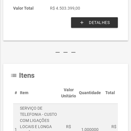
Valor Total
R$ 4.503.399,00
add
DETALHES
remove
remove
remove
Itens
list
Valor
#
Item
Quantidade
Total
Unitário
SERVIÇO DE
TELEFONIA - CUSTO
COM LIGAÇÕES
LOCAIS E LONGA
R$
R$
1
1,000000