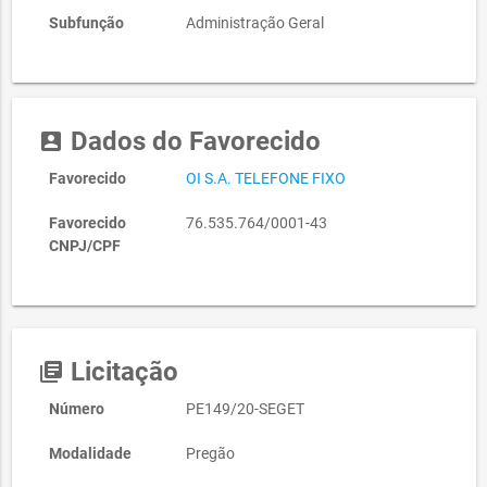
Subfunção
Administração Geral
Dados do Favorecido
account_box
Favorecido
OI S.A. TELEFONE FIXO
Favorecido
76.535.764/0001-43
CNPJ/CPF
Licitação
library_books
Número
PE149/20-SEGET
Modalidade
Pregão