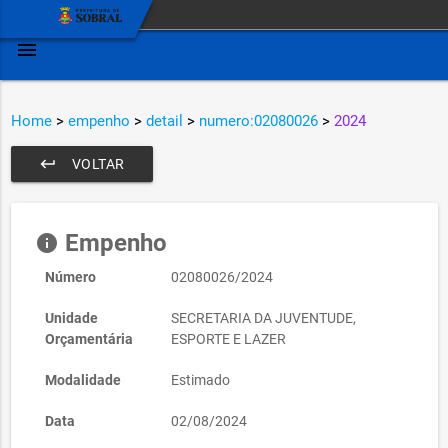
menu
Home
>
empenho
>
detail
>
numero:02080026
>
2024
keyboard_return
VOLTAR
Empenho
info
Número
02080026/2024
Unidade
SECRETARIA DA JUVENTUDE,
Orçamentária
ESPORTE E LAZER
Modalidade
Estimado
Data
02/08/2024